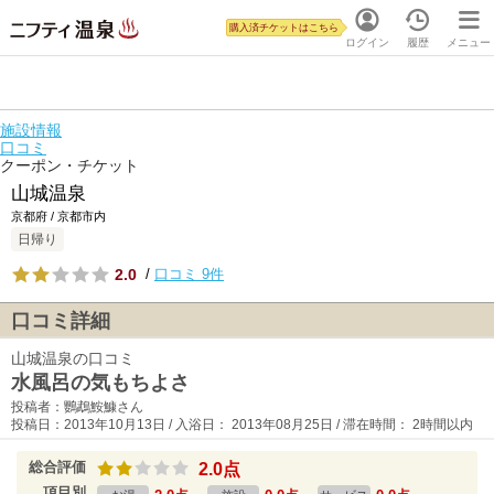
購入済チケットはこちら
ログイン
履歴
メニュー
施設情報
口コミ
クーポン・チケット
山城温泉
京都府 / 京都市内
日帰り
2.0
/
口コミ 9件
口コミ詳細
山城温泉の口コミ
水風呂の気もちよさ
投稿者：鸚鵡鮟鱇さん
投稿日：2013年10月13日 / 入浴日： 2013年08月25日 / 滞在時間： 2時間以内
総合評価
2.0点
項目別