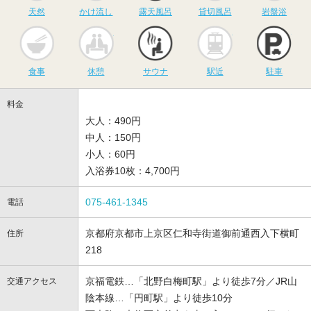
天然
かけ流し
露天風呂
貸切風呂
岩盤浴
食事
休憩
サウナ
駅近
駐
食事
休憩
サウナ
駅近
駐車
料金
大人：490円
中人：150円
小人：60円
入浴券10枚：4,700円
075-461-1345
電話
京都府京都市上京区仁和寺街道御前通西入下横町
住所
218
京福電鉄…「北野白梅町駅」より徒歩7分／JR山
交通アクセス
陰本線…「円町駅」より徒歩10分