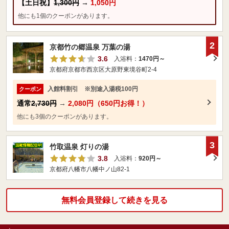
【土日祝】
1,300円
→
1,050円
他にも1個のクーポンがあります。
2
京都竹の郷温泉 万葉の湯
3.6
入浴料：
1470円～
京都府京都市西京区大原野東境谷町2-4
入館料割引 ※別途入湯税100円
クーポン
通常
2,730円
→
2,080円（650円お得！）
他にも3個のクーポンがあります。
3
竹取温泉 灯りの湯
3.8
入浴料：
920円～
京都府八幡市八幡中ノ山82-1
無料会員登録して続きを見る