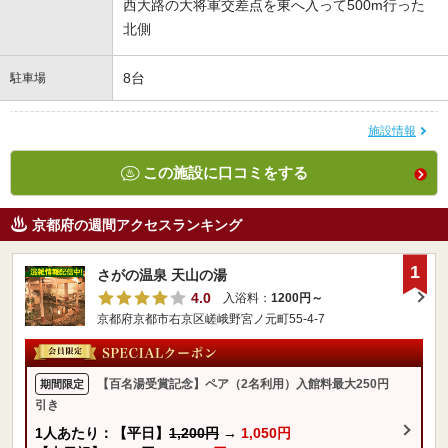
西大路の大将軍交差点を東へ入って500m行った
北側
8台
駐車場
施設情報
この施設に口コミをする
京都府の週間アクセスランキング
1
さがの温泉 天山の湯
4.0
入浴料：
1200円～
京都府京都市右京区嵯峨野宮ノ元町55-4-7
【百名湯受賞記念】ペア（2名利用）入館料最大250円
期間限定
引き
1人あたり：【平日】
1,200円
→
1,050円