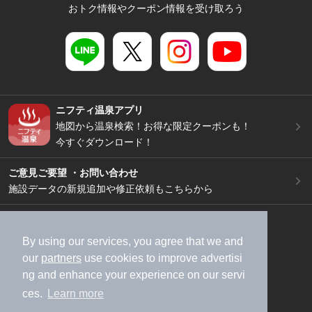
おトク情報やクーポン情報を受け取ろう
ニフティ温泉アプリ
地図から温泉検索！お得な限定クーポンも！
今すぐダウンロード！
ご意見ご要望 ・お問い合わせ
施設データの新規追加や修正依頼もこちらから
スマートフォン
/
PC
加盟店募集（資料請求）
広告出稿のご案内
By using our services, you agree that we and
our
partners
use cookies to improve advertisi
利用規約
ライフスタイルMEMBERS+規約
ng and enhance your experience on our servi
特定商取引法に基づく表記
ヘルプ
採用情報
ces.
Learn more
運営会社
個人情報保護ポリシー