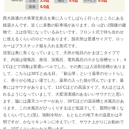
2.0点
0.0点
0.0点
お湯
施設
サービス
0.0点
飲食
西大路通の大将軍交差点を東に入ってしばらく行ったところにある
銭湯さんです。近くに多数の駐車場があります。白っぽい2階建の建
物で、上は住宅になっているみたいです。フロント式で待ち合わせ
に使えるくらいのロビーがあります。脱衣所は普通サイズで、ロッ
カーはプラスチック籠を入れる形式です。
浴室は奥に長くなっていまして、天井が低目のかまぼこタイプで
す。内湯は寝風呂、座浴、深風呂、電気風呂の小さな浴槽セット。4
1℃ほどで消毒は普通レベルでした。その奥には入浴剤浴槽がありま
して、こちらは38℃とぬる目。「叡山草」という薬草のセットらし
く、香りが心地よい湯でした。薬草の入った袋が浮んでいます。最
奥にはサウナがありまして、115℃ほどの高温タイプ。8人ほどは入
れるようになっていまして、大変清潔感のあるいいサウナだと思い
ます。脇には露天コーナーがあり、39℃ほどの温浴槽と水風呂があ
ります。この水風呂がびっくりするほど低温でして、股間が痛くな
るくらいでした(笑)。強制冷却か、もともとの地下水の温度かは不
明ですが、かなりキンキンに冷えていて、サウナ上がりにお勧めで
す。10℃くらいだったと思います。