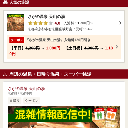
人気の施設
さがの温泉 天山の湯
4.0
入浴料：
1,200円
〜
京都府京都市右京区嵯峨野宮ノ元町55-4-7
『さがの温泉 天山の湯』入館料120円引き
クーポン
【平日】
1,200円
→
1,080円
【土日祝】
1,300円
→
1,18
0円
周辺の温泉・日帰り温泉・スーパー銭湯
さがの温泉 天山の湯
京都府 / 京都市内
日帰り
クーポン