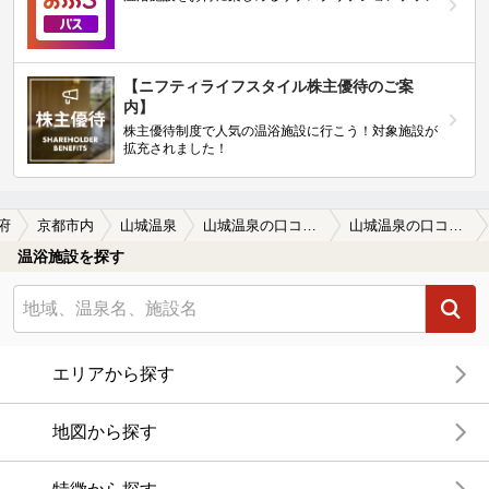
【ニフティライフスタイル株主優待のご案
内】
株主優待制度で人気の温浴施設に行こう！対象施設が
拡充されました！
府
京都市内
山城温泉
山城温泉の口コミ一覧
山城温泉の口コミ 水風呂の気もちよさ
温浴施設を探す
エリアから探す
地図から探す