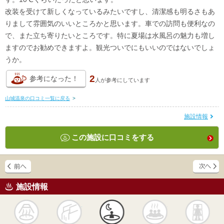
改装を受けて新しくなっているみたいですし、清潔感も明るさもあ
りまして雰囲気のいいところかと思います。車での訪問も便利なの
で、また立ち寄りたいところです。特に夏場は水風呂の魅力も増し
ますのでお勧めできますよ。観光ついでにもいいのではないでしょ
うか。
2
参考になった！
人が
参考にしています
山城温泉の口コミ一覧に戻る
>
施設情報
この施設に口コミをする
施設情報
天然
かけ流し
露天風呂
貸切風呂
岩