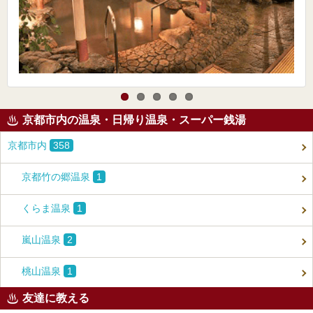
京都市内の温泉・日帰り温泉・スーパー銭湯
京都市内
358
京都竹の郷温泉
1
くらま温泉
1
嵐山温泉
2
桃山温泉
1
友達に教える