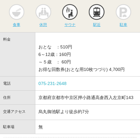
食事
休憩
サウナ
駅近
駐
食事
休憩
サウナ
駅近
駐車
料金
おとな ：510円
6～12歳：160円
～５歳 ： 60円
お得な回数券(おとな用10枚つづり) 4,700円
075-231-2648
電話
京都府京都市中京区押小路通高倉西入左京町143
住所
烏丸御池駅より徒歩約7分
交通アクセス
無
駐車場