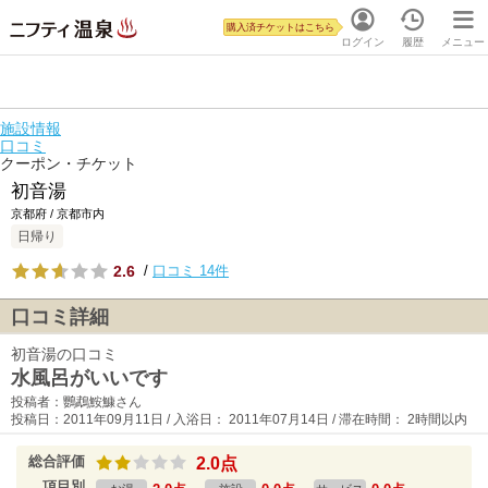
購入済チケットはこちら
ログイン
履歴
メニュー
施設情報
口コミ
クーポン・チケット
初音湯
京都府 / 京都市内
日帰り
2.6
/
口コミ 14件
口コミ詳細
初音湯の口コミ
水風呂がいいです
投稿者：鸚鵡鮟鱇さん
投稿日：2011年09月11日 / 入浴日： 2011年07月14日 / 滞在時間： 2時間以内
総合評価
2.0点
項目別