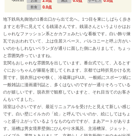
2.0点
0.0点
0.0点
お湯
施設
サービス
0.0点
飲食
地下鉄烏丸御池の1番出口から出て北へ。1つ目を東にしばらく歩き
ますと右手に見えてくる銭湯さんです。銭湯さんというよりかはお
しゃれなファッション系とかカフェみたいな看板です。白い飾り煉
瓦でおおわれていて、上は住居スペース。バルコニーと呼ぶ方がい
いのかもしれないベランダが通りに面した側にありまして、ちょっ
と雰囲気作っていますね。
玄関もおしゃれな雰囲気を出しています。番台式でして、入るとす
ぐにおっちゃんが籐籠を渡してくれます。京都では時折見かける光
景です。脱衣所はやや狭く、冷蔵庫はFUJI。一般紙にスポーツ紙に
一般雑誌に漫画週刊誌と、多くはないのですが一通りそろっている
のが嬉しいです。脱衣所で観察していますと、それ目当てのお客さ
んもいてました。
浴室は小さいですが、最近リニュアルを受けたと見えて新しい感じ
です。白い壁にイルカの「絵」と呼んでいいのか、絵にしてはちょ
っと盛り上がっているようなものなのですが、まあアートがありま
す。浴槽は男女境界壁側にひんやり水風呂、主浴槽深、ジェット、
バイブラ、電気とありまして、京都らしく脱衣所側にサウナが出張