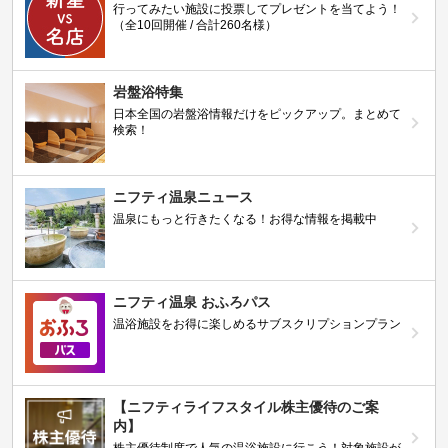
行ってみたい施設に投票してプレゼントを当てよう！
（全10回開催 / 合計260名様）
岩盤浴特集
日本全国の岩盤浴情報だけをピックアップ。まとめて
検索！
ニフティ温泉ニュース
温泉にもっと行きたくなる！お得な情報を掲載中
ニフティ温泉 おふろパス
温浴施設をお得に楽しめるサブスクリプションプラン
【ニフティライフスタイル株主優待のご案
内】