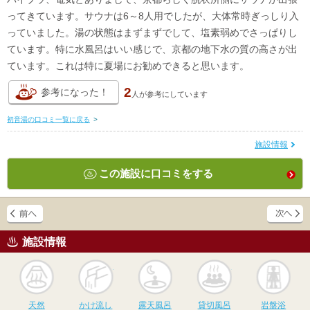
ってきています。サウナは6～8人用でしたが、大体常時ぎっしり入
っていました。湯の状態はまずまずでして、塩素弱めでさっぱりし
ています。特に水風呂はいい感じで、京都の地下水の質の高さが出
ています。これは特に夏場にお勧めできると思います。
2
参考になった！
人が
参考にしています
初音湯の口コミ一覧に戻る
>
施設情報
この施設に口コミをする
施設情報
天然
かけ流し
露天風呂
貸切風呂
岩
天然
かけ流し
露天風呂
貸切風呂
岩盤浴