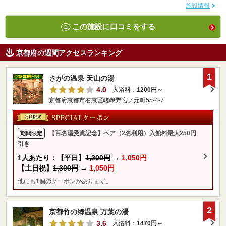
施設情報
この施設に口コミをする
京都府の週間アクセスランキング
1
さがの温泉 天山の湯
4.0
入浴料：
1200円～
京都府京都市右京区嵯峨野宮ノ元町55-4-7
【百名湯受賞記念】ペア（2名利用）入館料最大250円
期間限定
引き
1人あたり：【平日】
1,200円
→
1,050円
【土日祝】
1,300円
→
1,050円
他にも1個のクーポンがあります。
2
京都竹の郷温泉 万葉の湯
3.6
入浴料：
1470円～