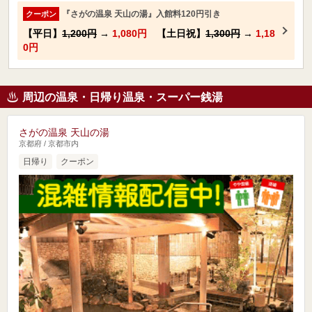
『さがの温泉 天山の湯』入館料120円引き
クーポン
【平日】
1,200円
→
1,080円
【土日祝】
1,300円
→
1,18
0円
周辺の温泉・日帰り温泉・スーパー銭湯
さがの温泉 天山の湯
京都府 / 京都市内
日帰り
クーポン