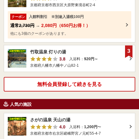
京都府京都市西京区大原野東境谷町2-4
入館料割引 ※別途入湯税100円
クーポン
通常
2,730円
→
2,080円（650円お得！）
他にも3個のクーポンがあります。
3
竹取温泉 灯りの湯
3.8
入浴料：
920円～
京都府八幡市八幡中ノ山82-1
無料会員登録して続きを見る
人気の施設
さがの温泉 天山の湯
4.0
入浴料：
1,200円
〜
京都府京都市右京区嵯峨野宮ノ元町55-4-7