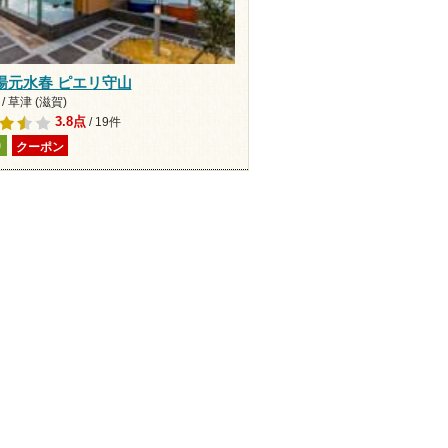
湯元水春 ピエリ守山
/ 草津 (滋賀)
3.8点
/ 19件
り
クーポン