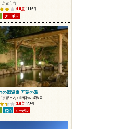
/ 京都市内
4.0点
/ 116件
り
クーポン
竹の郷温泉 万葉の湯
/ 京都市内 / 京都竹の郷温泉
3.6点
/ 93件
り
宿泊
クーポン