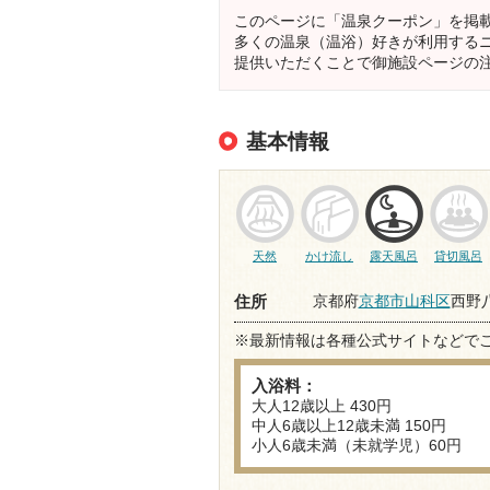
このページに「温泉クーポン」を掲
多くの温泉（温浴）好きが利用する
提供いただくことで御施設ページの
基本情報
天然
かけ流し
露天風呂
貸切風呂
京都府
京都市山科区
西野八
住所
※最新情報は各種公式サイトなどで
入浴料：
大人12歳以上 430円
中人6歳以上12歳未満 150円
小人6歳未満（未就学児）60円