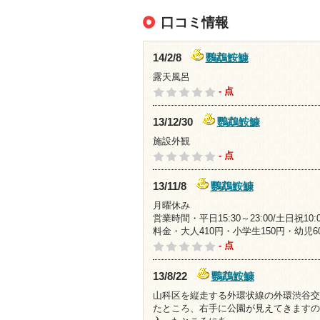
口コミ情報
鸚鵡鮟鱇
14/2/8
露天風呂
- 点
鸚鵡鮟鱇
13/12/30
施設外観
- 点
鸚鵡鮟鱇
13/11/8
月曜休み
営業時間・平日15:30～23:00/土日祝10:0
料金・大人410円・小学生150円・幼児6
- 点
鸚鵡鮟鱇
13/8/22
山科区を縦走する外環状線の外環渋谷交
たところ、右手に公園が見えてきますの