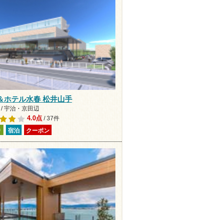
＆ホテル水春 松井山手
 / 宇治・京田辺
4.0点
/ 37件
り
宿泊
クーポン