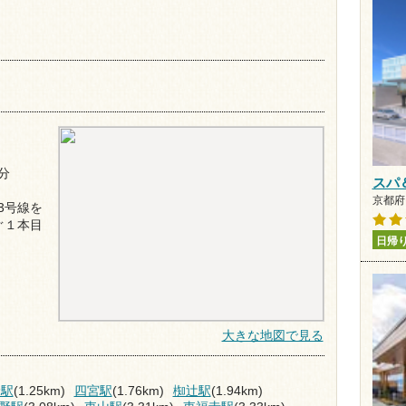
分
スパ
京都府
3号線を
ぐ１本目
日帰
大きな地図で見る
野駅
(1.25km)
四宮駅
(1.76km)
椥辻駅
(1.94km)