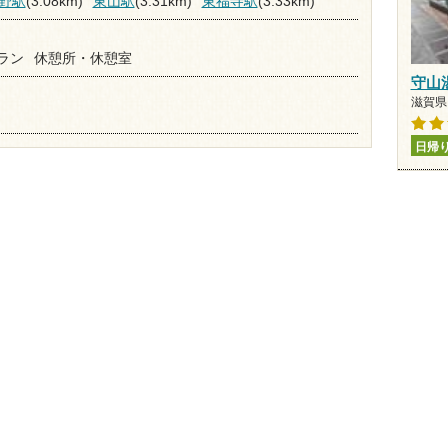
野駅
(3.08km)
東山駅
(3.31km)
東福寺駅
(3.33km)
ラン
休憩所・休憩室
守山
滋賀県 
日帰