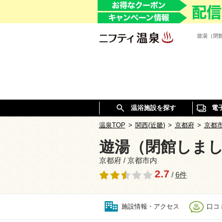
遊湯（閉
温浴施設を探す
電
温泉TOP
>
関西(近畿)
>
京都府
>
京都
遊湯（閉館しま
京都府 / 京都市内
2.7
/
6件
施設情報・アクセス
口コミ