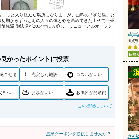
ちょっと入り組んだ場所になりますが、山科の「御法湯」と
和初期からずっと町の人々の体と心を温めてきた山科で一番
舗銭湯 御法湯が2004年に改称し、リニューアルオープン
草津
滋賀県 
日帰
の良かったポイントに投票
過ごせる
充実した施設
コスパがいい
がいい
お湯がいい
お風呂が開放的
この機能について
温泉クーポンを提供しませんか？
さが