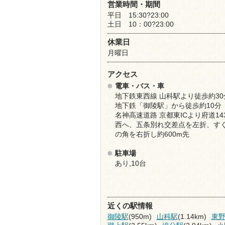
営業時間・期間
平日 15:30?23:00
土日 10：00?23:00
休業日
月曜日
アクセス
電車・バス・車
地下鉄東西線 山科駅より徒歩約30
地下鉄「御陵駅」から徒歩約10分
名神高速道路 京都東ICより府道14
西へ、五条別れ交差点を左折、す
の角を右折し約600m先
駐車場
あり,10台
近くの駅情報
御陵駅
(950m)
山科駅
(1.14km)
東