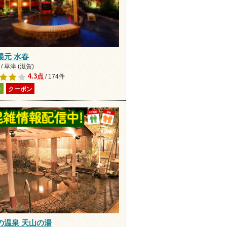
湯元 水春
/ 草津 (滋賀)
4.3点
/ 174件
り
クーポン
の温泉 天山の湯