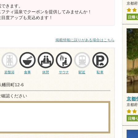
京都府 
載できます。
ニフティ温泉でクーポンを提供してみませんか！
日帰
注目度アップも見込めます！
掲載情報に誤りがある場合はこちら
岩盤浴
食事
休憩
サウナ
駅近
駐車
幡田町12-6
ご確認ください
京都
京都府 
日帰