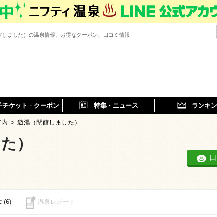
館しました）の温泉情報、お得なクーポン、口コミ情報
子チケット・クーポン
特集・ニュース
ランキン
市内
>
遊湯（閉館しました）
した）
口
(6)
温泉レポート