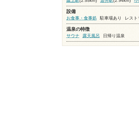
蹴上駅
(2.55km)
追分駅
(2.94km)
小
設備
お食事・食事処
駐車場あり
レスト
温泉の特徴
サウナ
露天風呂
日帰り温泉