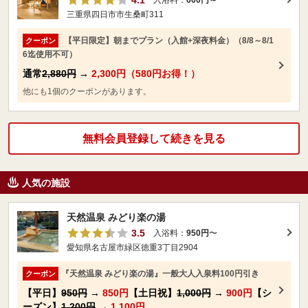
4.1
入浴料：
600円～
三重県四日市市生桑町311
【平日限定】朝までプラン（入館+深夜料金）（8/8～8/1
クーポン
6迄使用不可）
通常
2,880円
→
2,300円（580円お得！）
他にも1個のクーポンがあります。
無料会員登録して続きを見る
人気の施設
天然温泉 みどり楽の湯
3.5
入浴料：
950円
〜
愛知県名古屋市緑区徳重3丁目2904
『天然温泉 みどり楽の湯』一般大人入泉料100円引き
クーポン
【平日】
950円
→
850円
【土日祝】
1,000円
→
900円
【シ
ーズン】
1,200円
→
1,100円