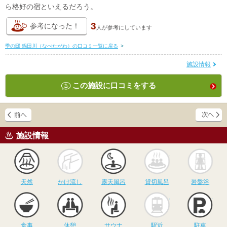
ら格好の宿といえるだろう。
3
参考になった！
人が
参考にしています
季の邸 鍋田川（なべたがわ）の口コミ一覧に戻る
>
施設情報
この施設に口コミをする
施設情報
天然
かけ流し
露天風呂
貸切風呂
岩
天然
かけ流し
露天風呂
貸切風呂
岩盤浴
食事
休憩
サウナ
駅近
駐
食事
休憩
サウナ
駅近
駐車