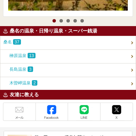
桑名の温泉・日帰り温泉・スーパー銭湯
桑名
37
榊原温泉
13
長島温泉
3
木曽岬温泉
2
友達に教える
メール
Facebook
LINE
X