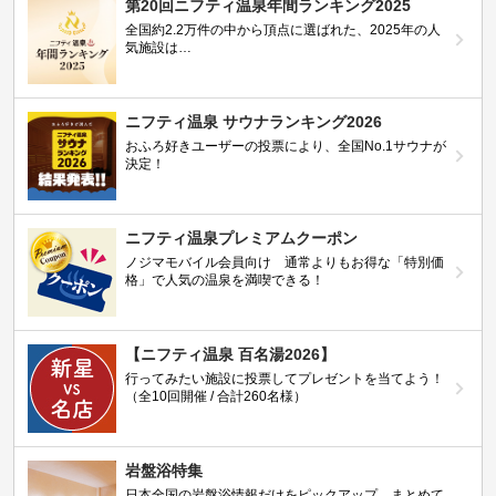
第20回ニフティ温泉年間ランキング2025
全国約2.2万件の中から頂点に選ばれた、2025年の人
気施設は…
ニフティ温泉 サウナランキング2026
おふろ好きユーザーの投票により、全国No.1サウナが
決定！
ニフティ温泉プレミアムクーポン
ノジマモバイル会員向け 通常よりもお得な「特別価
格」で人気の温泉を満喫できる！
【ニフティ温泉 百名湯2026】
行ってみたい施設に投票してプレゼントを当てよう！
（全10回開催 / 合計260名様）
岩盤浴特集
日本全国の岩盤浴情報だけをピックアップ。まとめて