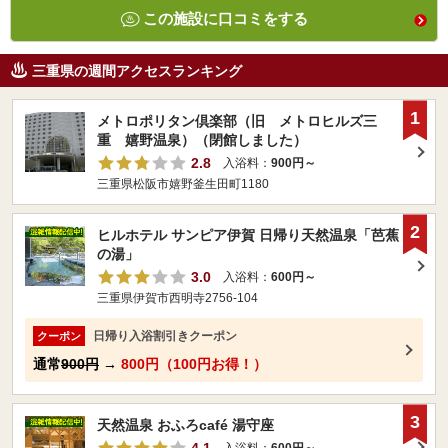
この施設に口コミをする
三重県の週間アクセスランキング
1
メトロポリタン倶楽部（旧 メトロヒルズ三
重 嬉野温泉）（閉館しました）
2.8
入浴料：
900円～
三重県松阪市嬉野釜生田町1180
2
ヒルホテル サンピア伊賀 日帰り天然温泉「芭蕉
の湯」
3.0
入浴料：
600円～
三重県伊賀市西明寺2756-104
日帰り入浴割引きクーポン
クーポン
通常
900円
→
800円（100円お得！）
3
天然温泉 おふろcafé 湯守座