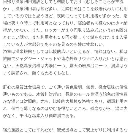
日帰り温泉利用施設としても機能しており（むしろこちらが主流
か）、温泉利用者は甚だ多い。近隣住民はここを銭湯代わりに利用
しているのではと思うほど、夜間になっても利用者が多かった。浴
場は夜１０時まで利用可となっており、宿泊者も同様なのは少々納
得がいかない。また、ロッカーが１０円取り込み式というのも随分
とせこい話で、また利用者も１０円が惜しくて鍵をあけたまま入浴
している人が大部分であるのを見るのも妙に物悲しい。
浴室は温泉旅館としては比較的広いといえるが、情緒はない。私は
旅館でジャグジー・ジェットや遠赤外線サウナに入りたいとは思わ
ない。天然温泉浴槽は内湯に一つ、露天の岩風呂に一つ、湯温はう
まく調節され、熱くもぬるくもなし。
肝心の泉質は食塩泉で、ごく薄い黄色透明、無臭、微食塩味の個性
薄いものである。木曽川対岸の、長島のモール臭漂う飴色の個性豊
かな湯とは対照的。尤も、比較的大規模な浴槽であり、循環利用さ
れ、個性も薄くなるのはやむを得ないところ。残念ながら、湯に力
がなく、平凡な塩素入り循環湯である。
宿泊施設としては平凡だが、観光拠点として安上がりに利用するな