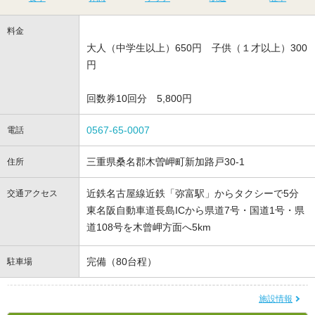
料金
大人（中学生以上）650円 子供（１才以上）300
円
回数券10回分 5,800円
0567-65-0007
電話
三重県桑名郡木曽岬町新加路戸30-1
住所
近鉄名古屋線近鉄「弥富駅」からタクシーで5分
交通アクセス
東名阪自動車道長島ICから県道7号・国道1号・県
道108号を木曾岬方面へ5km
完備（80台程）
駐車場
施設情報