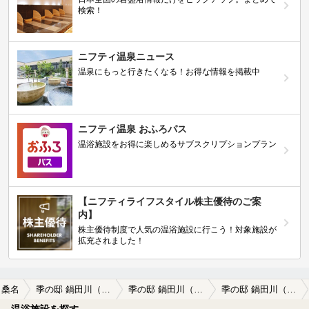
検索！
ニフティ温泉ニュース
温泉にもっと行きたくなる！お得な情報を掲載中
ニフティ温泉 おふろパス
温浴施設をお得に楽しめるサブスクリプションプラン
【ニフティライフスタイル株主優待のご案
内】
株主優待制度で人気の温浴施設に行こう！対象施設が
拡充されました！
桑名
季の邸 鍋田川（なべたがわ）
季の邸 鍋田川（なべたがわ）の口コミ一覧
季の邸 鍋田川（なべたがわ）の口コミ 観光の拠点として便利