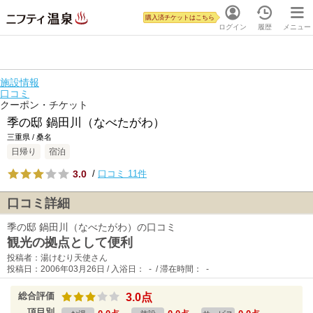
購入済チケットはこちら
ログイン
履歴
メニュー
施設情報
口コミ
クーポン・チケット
季の邸 鍋田川（なべたがわ）
三重県 / 桑名
日帰り
宿泊
3.0
/
口コミ 11件
口コミ詳細
季の邸 鍋田川（なべたがわ）の口コミ
観光の拠点として便利
投稿者：湯けむり天使さん
投稿日：2006年03月26日 / 入浴日： - / 滞在時間： -
総合評価
3.0点
項目別