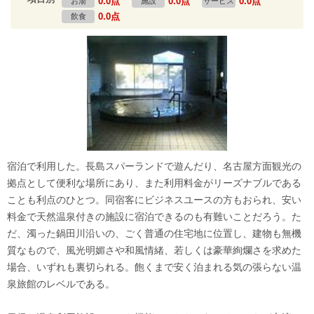
0.0点
0.0点
0.0点
お湯
施設
サービス
0.0点
飲食
宿泊で利用した。長島スパーランドで遊んだり、名古屋方面観光の
拠点として便利な場所にあり、また利用料金がリーズナブルである
ことも利点のひとつ。同宿客にビジネスユースの方もおられ、安い
料金で天然温泉付きの施設に宿泊できるのも有難いことだろう。た
だ、濁った鍋田川沿いの、ごく普通の住宅地に位置し、建物も無機
質なもので、風光明媚さや和風情緒、若しくは豪華絢爛さを求めた
場合、いずれも裏切られる。飽くまで安く泊まれる気の張らない温
泉旅館のレベルである。