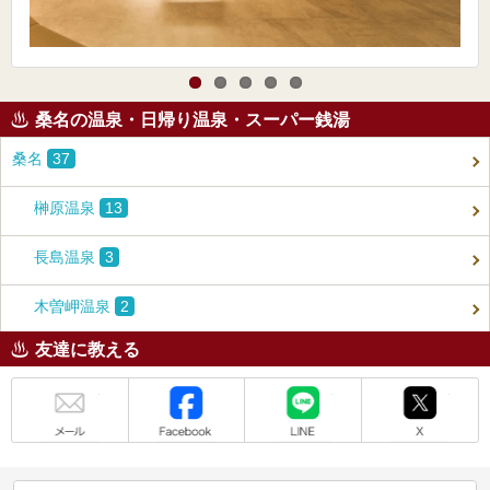
桑名の温泉・日帰り温泉・スーパー銭湯
桑名
37
榊原温泉
13
長島温泉
3
木曽岬温泉
2
友達に教える
メール
Facebook
LINE
X