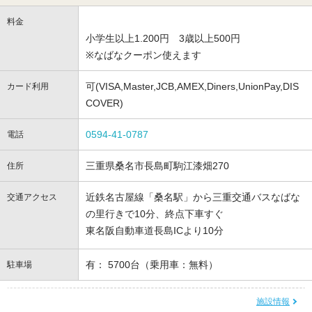
料金
小学生以上1.200円 3歳以上500円
※なばなクーポン使えます
可(VISA,Master,JCB,AMEX,Diners,UnionPay,DIS
カード利用
COVER)
0594-41-0787
電話
三重県桑名市長島町駒江漆畑270
住所
近鉄名古屋線「桑名駅」から三重交通バスなばな
交通アクセス
の里行きで10分、終点下車すぐ
東名阪自動車道長島ICより10分
有： 5700台（乗用車：無料）
駐車場
施設情報