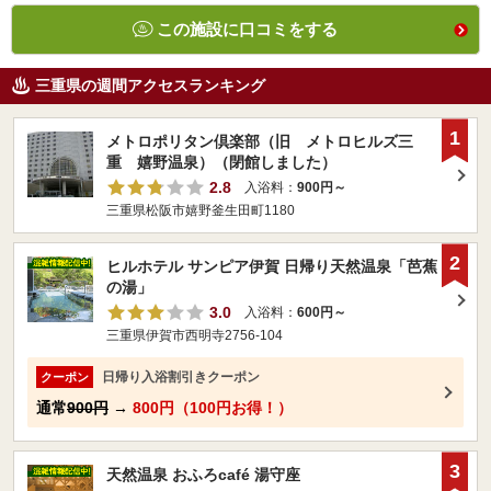
この施設に口コミをする
三重県の週間アクセスランキング
1
メトロポリタン倶楽部（旧 メトロヒルズ三
重 嬉野温泉）（閉館しました）
2.8
入浴料：
900円～
三重県松阪市嬉野釜生田町1180
2
ヒルホテル サンピア伊賀 日帰り天然温泉「芭蕉
の湯」
3.0
入浴料：
600円～
三重県伊賀市西明寺2756-104
日帰り入浴割引きクーポン
クーポン
通常
900円
→
800円（100円お得！）
3
天然温泉 おふろcafé 湯守座