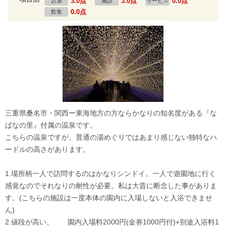
3.0点
3.0点
0.0点
お湯
施設
サービス
0.0点
飲食
三重県桑名市・関西ー東海地方の方ならかなりの知名度がある『な
ばなの里』付属の温泉です。
こちらの温泉ですが、普通の湯めぐりではあまり感じない独特なハ
ードルの高さがあります。
1.場所柄一人で訪問するのはかなりシンドイ。一人で遊園地に行く
感覚なのでそれなりの耐性が必要。私は大昔に断念した事がありま
す。(こちらの施設は一度本体の園内に入場しないと入浴できませ
ん)
2.値段が高い。 園内入場料2000円(金券1000円付)+別途入浴料1