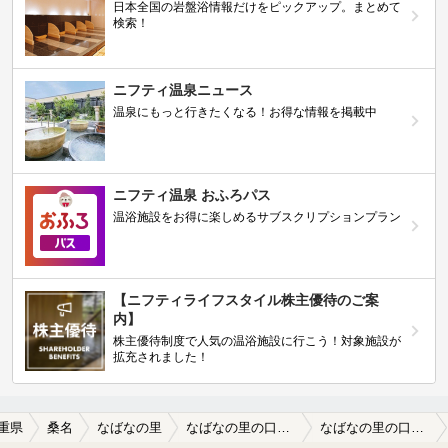
日本全国の岩盤浴情報だけをピックアップ。まとめて
検索！
ニフティ温泉ニュース
温泉にもっと行きたくなる！お得な情報を掲載中
ニフティ温泉 おふろパス
温浴施設をお得に楽しめるサブスクリプションプラン
【ニフティライフスタイル株主優待のご案
内】
株主優待制度で人気の温浴施設に行こう！対象施設が
拡充されました！
重県
桑名
なばなの里
なばなの里の口コミ一覧
なばなの里の口コミ 夜は有名なデートスポット