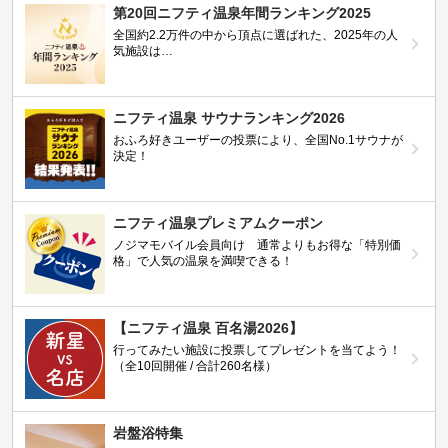
第20回ニフティ温泉年間ランキング2025
全国約2.2万件の中から頂点に選ばれた、2025年の人
気施設は…
ニフティ温泉 サウナランキング2026
おふろ好きユーザーの投票により、全国No.1サウナが
決定！
ニフティ温泉プレミアムクーポン
ノジマモバイル会員向け 通常よりもお得な「特別価
格」で人気の温泉を満喫できる！
【ニフティ温泉 百名湯2026】
行ってみたい施設に投票してプレゼントを当てよう！
（全10回開催 / 合計260名様）
岩盤浴特集