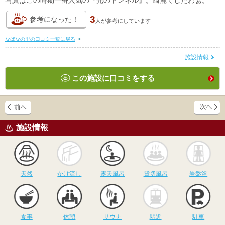
3
参考になった！
人が
参考にしています
なばなの里の口コミ一覧に戻る
>
施設情報
この施設に口コミをする
施設情報
天然
かけ流し
露天風呂
貸切風呂
岩
天然
かけ流し
露天風呂
貸切風呂
岩盤浴
食事
休憩
サウナ
駅近
駐
食事
休憩
サウナ
駅近
駐車