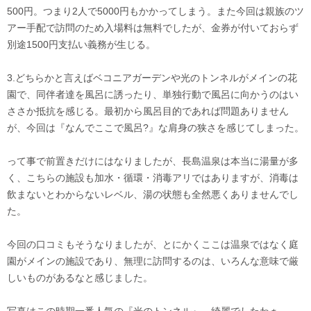
500円。つまり2人で5000円もかかってしまう。また今回は親族のツ
アー手配で訪問のため入場料は無料でしたが、金券が付いておらず
別途1500円支払い義務が生じる。
3.どちらかと言えばベコニアガーデンや光のトンネルがメインの花
園で、同伴者達を風呂に誘ったり、単独行動で風呂に向かうのはい
ささか抵抗を感じる。最初から風呂目的であれば問題ありません
が、今回は『なんでここで風呂?』な肩身の狭さを感じてしまった。
って事で前置きだけにはなりましたが、長島温泉は本当に湯量が多
く、こちらの施設も加水・循環・消毒アリではありますが、消毒は
飲まないとわからないレベル、湯の状態も全然悪くありませんでし
た。
今回の口コミもそうなりましたが、とにかくここは温泉ではなく庭
園がメインの施設であり、無理に訪問するのは、いろんな意味で厳
しいものがあるなと感じました。
写真はこの時期一番人気の『光のトンネル』。綺麗でしたわぁ。