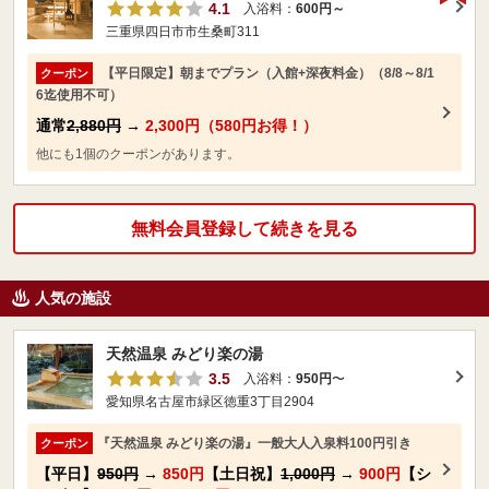
4.1
入浴料：
600円～
三重県四日市市生桑町311
【平日限定】朝までプラン（入館+深夜料金）（8/8～8/1
クーポン
6迄使用不可）
通常
2,880円
→
2,300円（580円お得！）
他にも1個のクーポンがあります。
無料会員登録して続きを見る
人気の施設
天然温泉 みどり楽の湯
3.5
入浴料：
950円
〜
愛知県名古屋市緑区徳重3丁目2904
『天然温泉 みどり楽の湯』一般大人入泉料100円引き
クーポン
【平日】
950円
→
850円
【土日祝】
1,000円
→
900円
【シ