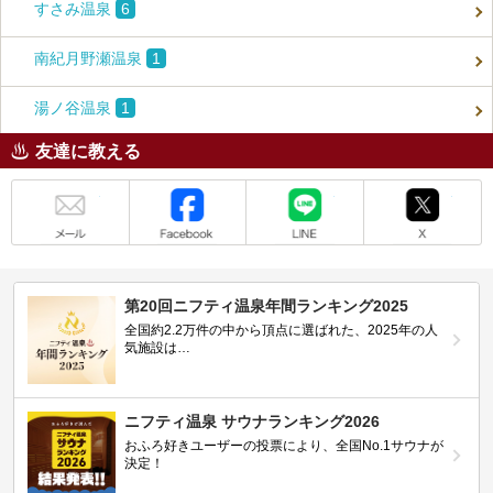
すさみ温泉
6
南紀月野瀬温泉
1
湯ノ谷温泉
1
友達に教える
メール
Facebook
LINE
X
第20回ニフティ温泉年間ランキング2025
全国約2.2万件の中から頂点に選ばれた、2025年の人
気施設は…
ニフティ温泉 サウナランキング2026
おふろ好きユーザーの投票により、全国No.1サウナが
決定！