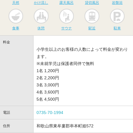
天然
かけ流し
露天風呂
貸切風呂
岩盤浴
食事
休憩
サウナ
駅近
駐
食事
休憩
サウナ
駅近
駐車
料金
小学生以上のお客様の人数によって料金が変わり
ます。
※未就学児は保護者同伴で無料
1名 1,200円
2名 2,200円
3名 3,000円
4名 3,600円
5名 4,500円
0735-70-1994
電話
和歌山県東牟婁郡串本町姫572
住所