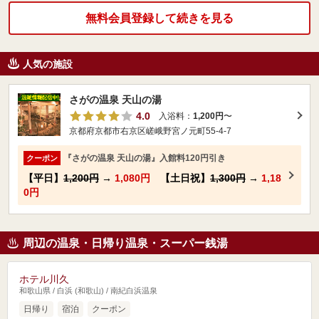
無料会員登録して続きを見る
人気の施設
さがの温泉 天山の湯
4.0
入浴料：
1,200円
〜
京都府京都市右京区嵯峨野宮ノ元町55-4-7
『さがの温泉 天山の湯』入館料120円引き
クーポン
【平日】
1,200円
→
1,080円
【土日祝】
1,300円
→
1,18
0円
周辺の温泉・日帰り温泉・スーパー銭湯
ホテル川久
和歌山県 / 白浜 (和歌山) / 南紀白浜温泉
日帰り
宿泊
クーポン