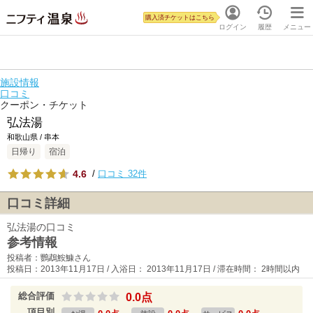
購入済チケットはこちら
ログイン
履歴
メニュー
施設情報
口コミ
クーポン・チケット
弘法湯
和歌山県 / 串本
日帰り
宿泊
4.6
/
口コミ 32件
口コミ詳細
弘法湯の口コミ
参考情報
投稿者：鸚鵡鮟鱇さん
投稿日：2013年11月17日 / 入浴日： 2013年11月17日 / 滞在時間： 2時間以内
総合評価
0.0点
項目別