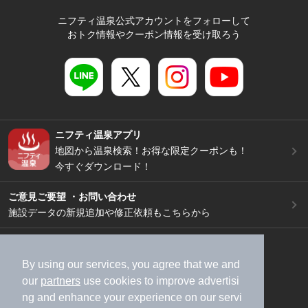
ニフティ温泉公式アカウントをフォローして
おトク情報やクーポン情報を受け取ろう
ニフティ温泉アプリ
地図から温泉検索！お得な限定クーポンも！
今すぐダウンロード！
ご意見ご要望 ・お問い合わせ
施設データの新規追加や修正依頼もこちらから
スマートフォン
/
PC
加盟店募集（資料請求）
広告出稿のご案内
By using our services, you agree that we and
our
partners
use cookies to improve advertisi
利用規約
ライフスタイルMEMBERS+規約
ng and enhance your experience on our servi
特定商取引法に基づく表記
ヘルプ
採用情報