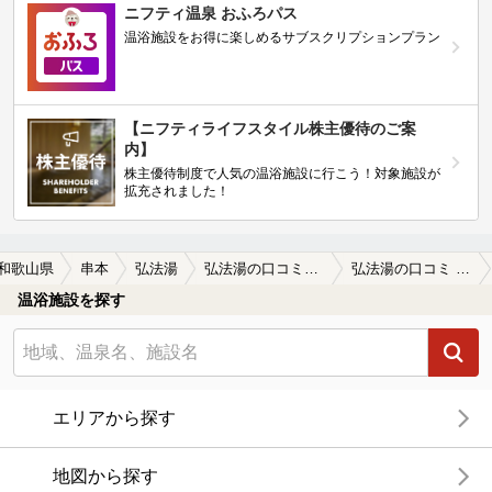
ニフティ温泉 おふろパス
温浴施設をお得に楽しめるサブスクリプションプラン
【ニフティライフスタイル株主優待のご案
内】
株主優待制度で人気の温浴施設に行こう！対象施設が
拡充されました！
和歌山県
串本
弘法湯
弘法湯の口コミ一覧
弘法湯の口コミ 参考情報
温浴施設を探す
エリアから探す
地図から探す