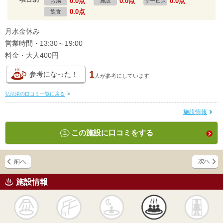
0.0点
0.0点
0.0点
お湯
施設
サービス
0.0点
飲食
月水金休み
営業時間・13:30～19:00
料金・大人400円
1
参考になった！
人が
参考にしています
弘法湯の口コミ一覧に戻る
>
施設情報
この施設に口コミをする
施設情報
天然
かけ流し
露天風呂
貸切風呂
岩