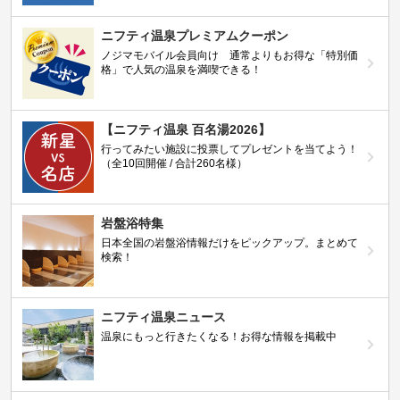
ニフティ温泉プレミアムクーポン
ノジマモバイル会員向け 通常よりもお得な「特別価
格」で人気の温泉を満喫できる！
【ニフティ温泉 百名湯2026】
行ってみたい施設に投票してプレゼントを当てよう！
（全10回開催 / 合計260名様）
岩盤浴特集
日本全国の岩盤浴情報だけをピックアップ。まとめて
検索！
ニフティ温泉ニュース
温泉にもっと行きたくなる！お得な情報を掲載中