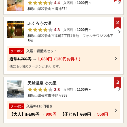
4.4
入浴料：
1000円～
和歌山県和歌山市鳴神574
2
ふくろうの湯
4.3
入浴料：
1200円～
和歌山県和歌山市本町2丁目1番地 フォルテワジマ地下
1階
入浴＋岩盤浴セット
クーポン
通常
1,760円
→
1,630円（130円お得！）
他にも6個のクーポンがあります。
3
天然温泉 ゆの里
3.8
入浴料：
1100円～
和歌山県橋本市神野々898
入浴料110円引き
クーポン
【大人】
1,100円
→
990円
【子ども】
660円
→
550円