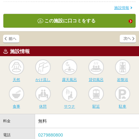
施設情報
この施設に口コミをする
施設情報
天然
かけ流し
露天風呂
貸切風呂
岩
天然
かけ流し
露天風呂
貸切風呂
岩盤浴
食事
休憩
サウナ
駅近
駐
食事
休憩
サウナ
駅近
駐車
無料
料金
0279880800
電話