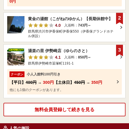
0円
2
黄金の湯館（こがねのゆかん）【長期休館中】
4.0
入浴料：
743円～
群馬県渋川市伊香保町伊香保550（伊香保グランドホテ
ル併設）
3
湯楽の里 伊勢崎店（ゆらのさと）
4.1
入浴料：
850円～
群馬県伊勢崎市韮塚町1191-1
小人入館料100円引き
クーポン
【平日】
400円
→
300円
【土休日】
450円
→
350円
他にも1個のクーポンがあります。
無料会員登録して続きを見る
人気の施設