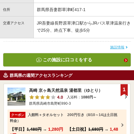
群馬県吾妻郡草津町417-1
住所
JR吾妻線長野原草津口駅からJRバス草津温泉行き
交通アクセス
で25分、終点下車、徒歩5分
施設情報
この施設に口コミをする
群馬県の週間アクセスランキング
1
高崎 京ヶ島天然温泉 湯都里（ゆとり）
4.0
入浴料：
1080円～
群馬県高崎市島野町890-3
入館料＋タオルセット 200円引き（8/10～14は土日祝
クーポン
料金）
【平日】
1,480円
→
1,280円
【土日祝】
1,680円
→
1,48