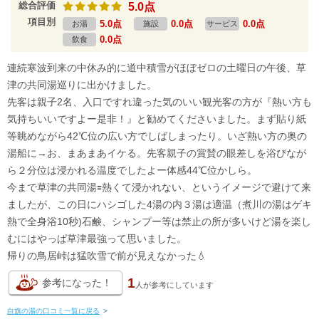
総合評価
5.0点
項目別
5.0点
0.0点
0.0点
お湯
施設
サービス
0.0点
飲食
連続寒波到来の中休み的に道中積雪がほぼゼロの土曜日の午後、草
津の共同湯巡りに出かけました。
先客は親子2名、入口ですれ違った気のいい観光客の方が『熱い方も
気持ちいいですよー是非！』と勧めてくださいました。まず貼り紙
等眺めながら42℃位の広い方でしばしまったり。いざ熱い方の奥の
湯船に→お、まあまあイケる。先客親子の賞賛の眼差しを浴びなが
ら２分位は浸かれる温度でしたよー体感44℃位かしら。
今まで草津の共同湯🟰熱くて浸かれない、というイメージで避けて来
ましたが、この日にハシゴした4湯の内３湯は適温（煮川の湯はゲキ
熱で全身浴10秒)石鹸、シャンプー等は禁止の所が多いけど湯を楽し
むにはやっぱ草津最強って思いました。
帰りの鳥居峠は猛吹雪で前が見えなかった💧
1
参考になった！
人が
参考にしています
白旗の湯の口コミ一覧に戻る
>