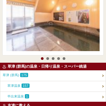
草津 (群馬)の温泉・日帰り温泉・スーパー銭湯
草津 (群馬)
175
草津温泉
157
半出来温泉
1
友達に教える