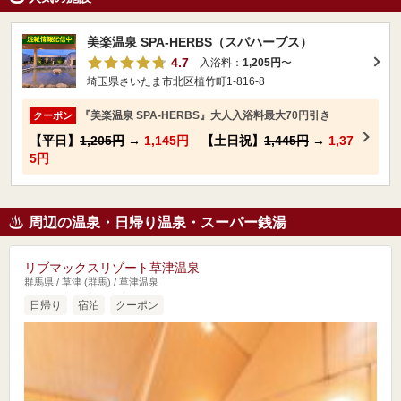
美楽温泉 SPA-HERBS（スパハーブス）
4.7
入浴料：
1,205円
〜
埼玉県さいたま市北区植竹町1-816-8
『美楽温泉 SPA-HERBS』大人入浴料最大70円引き
クーポン
【平日】
1,205円
→
1,145円
【土日祝】
1,445円
→
1,37
5円
周辺の温泉・日帰り温泉・スーパー銭湯
リブマックスリゾート草津温泉
群馬県 / 草津 (群馬) / 草津温泉
日帰り
宿泊
クーポン