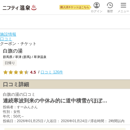
購入済チケットはこちら
ログイン
履歴
メニュー
施設情報
口コミ
クーポン・チケット
白旗の湯
群馬県 / 草津 (群馬) / 草津温泉
日帰り
4.5
/
口コミ 126件
口コミ詳細
白旗の湯の口コミ
連続寒波到来の中休み的に道中積雪がほぼ…
投稿者：すーみんさん
性別：女性
年代：50代～
投稿日：2026年01月25日 / 入浴日： 2026年01月24日 / 滞在時間： 2時間以内