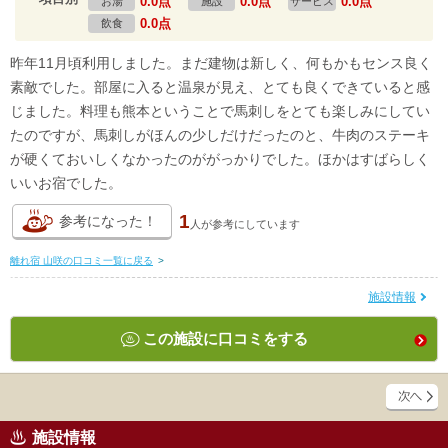
0.0点
0.0点
0.0点
お湯
施設
サービス
0.0点
飲食
昨年11月頃利用しました。まだ建物は新しく、何もかもセンス良く
素敵でした。部屋に入ると温泉が見え、とても良くできていると感
じました。料理も熊本ということで馬刺しをとても楽しみにしてい
たのですが、馬刺しがほんの少しだけだったのと、牛肉のステーキ
が硬くておいしくなかったのががっかりでした。ほかはすばらしく
いいお宿でした。
1
参考になった！
人が
参考にしています
離れ宿 山咲の口コミ一覧に戻る
>
施設情報
この施設に口コミをする
施設情報