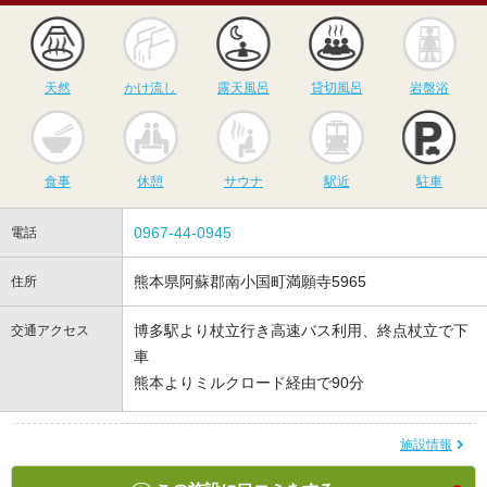
天然
かけ流し
露天風呂
貸切風呂
岩
天然
かけ流し
露天風呂
貸切風呂
岩盤浴
食事
休憩
サウナ
駅近
駐
食事
休憩
サウナ
駅近
駐車
0967-44-0945
電話
熊本県阿蘇郡南小国町満願寺5965
住所
博多駅より杖立行き高速バス利用、終点杖立で下
交通アクセス
車
熊本よりミルクロード経由で90分
施設情報