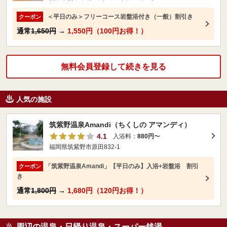
＜平日のみ＞フリーコース岩盤浴付き（一般）割引き
クーポン
通常
1,650円
→
1,550円（100円お得！）
無料会員登録して続きを見る
人気の施設
筑紫野温泉Amandi（ちくしの アマンディ）
4.1
入浴料：
880円
〜
福岡県筑紫野市原田832-1
「筑紫野温泉Amandi」【平日のみ】入浴+岩盤浴 割引
クーポン
き
通常
1,800円
→
1,680円（120円お得！）
周辺の温泉・日帰り温泉・スーパー銭湯