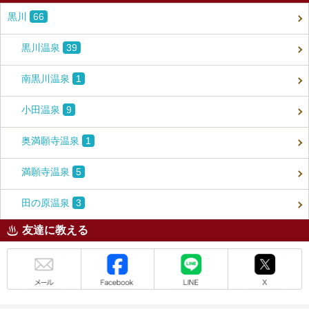
黒川
66
黒川温泉
39
南黒川温泉
1
小田温泉
9
奥満願寺温泉
1
満願寺温泉
5
田の原温泉
3
友達に教える
メール
Facebook
LINE
X