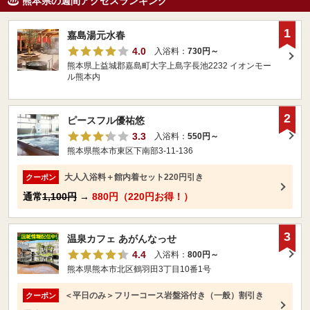
熊本県の週間アクセスランキング
1
嘉島湯元水春
4.0
入浴料：
730円～
熊本県上益城郡嘉島町大字上島字長池2232 イオンモー
ル熊本内
2
ピースフル優祐悠
3.3
入浴料：
550円～
熊本県熊本市東区下南部3-11-136
大人入浴料＋館内着セット220円引き
クーポン
通常
1,100円
→
880円（220円お得！）
3
温泉カフェ あがんなっせ
4.4
入浴料：
800円～
熊本県熊本市北区鶴羽田3丁目10番1号
＜平日のみ＞フリーコース岩盤浴付き（一般）割引き
クーポン