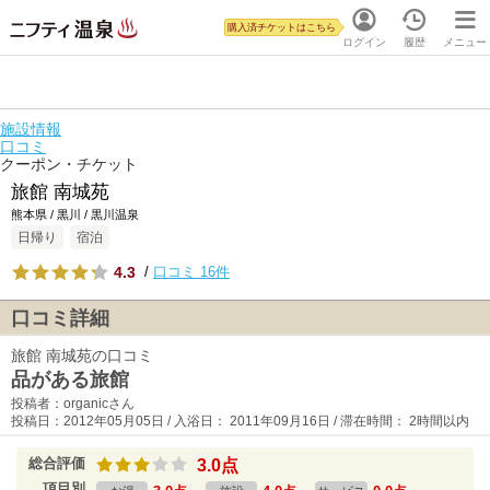
購入済チケットはこちら
ログイン
履歴
メニュー
施設情報
口コミ
クーポン・チケット
旅館 南城苑
熊本県 / 黒川 / 黒川温泉
日帰り
宿泊
4.3
/
口コミ 16件
口コミ詳細
旅館 南城苑の口コミ
品がある旅館
投稿者：organicさん
投稿日：2012年05月05日 / 入浴日： 2011年09月16日 / 滞在時間： 2時間以内
総合評価
3.0点
項目別