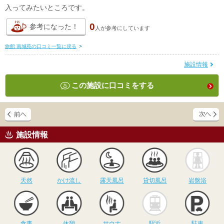
入ってみたいところです。
0
参考になった！
人が
参考にしています
旅館 南城苑の口コミ一覧に戻る
>
施設情報
この施設に口コミをする
施設情報
天然
かけ流し
露天風呂
貸切風呂
岩
天然
かけ流し
露天風呂
貸切風呂
岩盤浴
食事
休憩
サウナ
駅近
駐
食事
休憩
サウナ
駅近
駐車