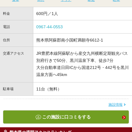
600円／1人
料金
0967-44-0553
電話
熊本県阿蘇郡南小国町満願寺6612-1
住所
JR豊肥本線阿蘇駅から産交九州横断定期観光バス
交通アクセス
別府行きで50分、黒川温泉下車、徒歩7分
大分自動車道日田ICから国道212号・442号を黒川
温泉方面へ45km
11台（無料）
駐車場
施設情報
この施設に口コミをする