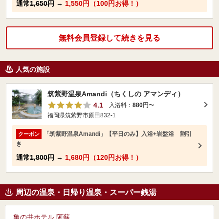
通常
1,650円
→
1,550円（100円お得！）
無料会員登録して続きを見る
人気の施設
筑紫野温泉Amandi（ちくしの アマンディ）
4.1
入浴料：
880円
〜
福岡県筑紫野市原田832-1
「筑紫野温泉Amandi」【平日のみ】入浴+岩盤浴 割引
クーポン
き
通常
1,800円
→
1,680円（120円お得！）
周辺の温泉・日帰り温泉・スーパー銭湯
亀の井ホテル 阿蘇