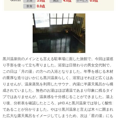
3.0点
4.0点
0.0点
お湯
施設
サービス
0.0点
飲食
黒川温泉街のメインとも言える駐車場に面した旅館で、今回は湯巡
り手形を使って立ち寄りました。浴室は日替わりの男女交代制で、
この日は「月の湯」の方への入浴となりました。年季を感じる木材
の重厚な造りはいかにも黒川温泉らしく、浴室はそれほど広くはあ
りませんが、温泉蒸気を利用したサウナ、内湯に半露天風呂から構
成されていました。無色のお湯はほぼ適温であまり印象に残るタイ
プではありませんが、温泉感を十分感じることができました。湯上
り後、分析表を確認したところ、pH3.4と黒川温泉では珍しく酸性
であることが分かりました。やはり黒川温泉と言えば木々に囲まれ
た広大な露天風呂をイメージしてしまうため、次は「星の湯」にも