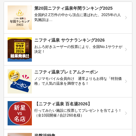
第20回ニフティ温泉年間ランキング2025
全国約2.2万件の中から頂点に選ばれた、2025年の人
気施設は…
ニフティ温泉 サウナランキング2026
おふろ好きユーザーの投票により、全国No.1サウナが
決定！
ニフティ温泉プレミアムクーポン
ノジマモバイル会員向け 通常よりもお得な「特別価
格」で人気の温泉を満喫できる！
【ニフティ温泉 百名湯2026】
行ってみたい施設に投票してプレゼントを当てよう！
（全10回開催 / 合計260名様）
岩盤浴特集