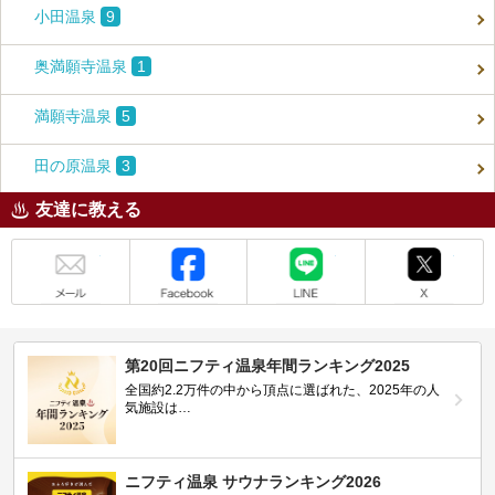
小田温泉
9
奥満願寺温泉
1
満願寺温泉
5
田の原温泉
3
友達に教える
メール
Facebook
LINE
X
第20回ニフティ温泉年間ランキング2025
全国約2.2万件の中から頂点に選ばれた、2025年の人
気施設は…
ニフティ温泉 サウナランキング2026