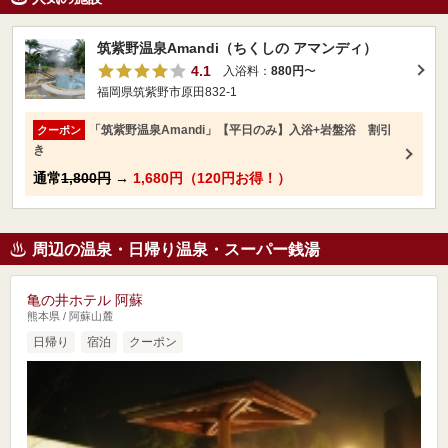
筑紫野温泉Amandi（ちくしの アマンディ）
4.1
入浴料：
880円
〜
福岡県筑紫野市原田832-1
「筑紫野温泉Amandi」【平日のみ】入浴+岩盤浴 割引
クーポン
き
通常
1,800円
→
1,680円（120円お得！）
周辺の温泉・日帰り温泉・スーパー銭湯
亀の井ホテル 阿蘇
熊本県 / 阿蘇山麓
日帰り
宿泊
クーポン