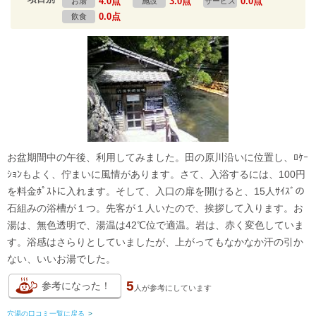
4.0点
3.0点
0.0点
お湯
施設
サービス
0.0点
飲食
お盆期間中の午後、利用してみました。田の原川沿いに位置し、ﾛｹｰ
ｼｮﾝもよく、佇まいに風情があります。さて、入浴するには、100円
を料金ﾎﾟｽﾄに入れます。そして、入口の扉を開けると、15人ｻｲｽﾞの
石組みの浴槽が１つ。先客が１人いたので、挨拶して入ります。お
湯は、無色透明で、湯温は42℃位で適温。岩は、赤く変色していま
す。浴感はさらりとしていましたが、上がってもなかなか汗の引か
ない、いいお湯でした。
5
参考になった！
人が
参考にしています
穴湯の口コミ一覧に戻る
>