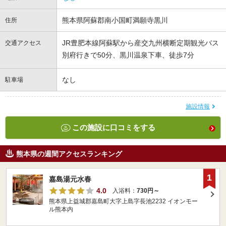
熊本県阿蘇郡南小国町満願寺黒川
住所
JR豊肥本線阿蘇駅から産交九州横断定期観光バス
交通アクセス
別府行きで50分、黒川温泉下車、徒歩7分
なし
駐車場
施設情報
この施設に口コミをする
熊本県の週間アクセスランキング
1
嘉島湯元水春
4.0
入浴料：
730円～
熊本県上益城郡嘉島町大字上島字長池2232 イオンモー
ル熊本内