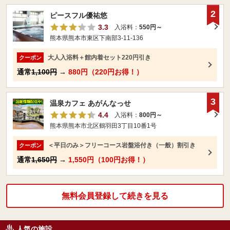
2
ピースフル優祐悠
3.3
入浴料：
550円～
熊本県熊本市東区下南部3-11-136
大人入浴料＋館内着セット220円引き
クーポン
通常
1,100円
→
880円（220円お得！）
3
温泉カフェ あがんなっせ
4.4
入浴料：
800円～
熊本県熊本市北区鶴羽田3丁目10番1号
＜平日のみ＞フリーコース岩盤浴付き（一般）割引き
クーポン
通常
1,650円
→
1,550円（100円お得！）
無料会員登録して続きを見る
人気の施設