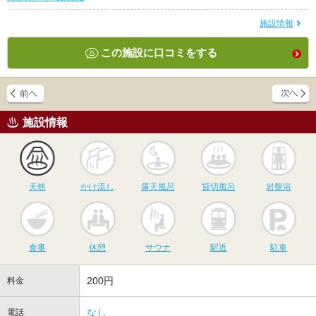
施設情報
この施設に口コミをする
施設情報
天然
かけ流し
露天風呂
貸切風呂
岩
天然
かけ流し
露天風呂
貸切風呂
岩盤浴
食事
休憩
サウナ
駅近
駐
食事
休憩
サウナ
駅近
駐車
200円
料金
なし
電話