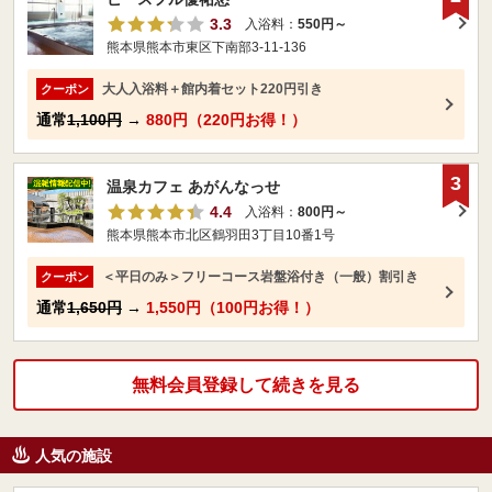
3.3
入浴料：
550円～
熊本県熊本市東区下南部3-11-136
大人入浴料＋館内着セット220円引き
クーポン
通常
1,100円
→
880円（220円お得！）
3
温泉カフェ あがんなっせ
4.4
入浴料：
800円～
熊本県熊本市北区鶴羽田3丁目10番1号
＜平日のみ＞フリーコース岩盤浴付き（一般）割引き
クーポン
通常
1,650円
→
1,550円（100円お得！）
無料会員登録して続きを見る
人気の施設