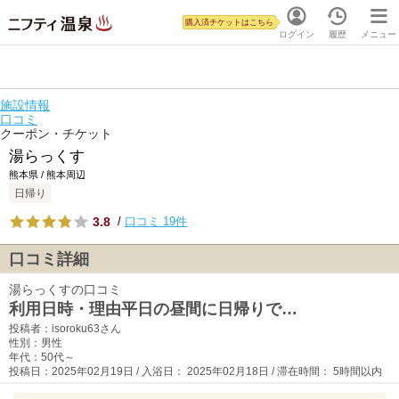
購入済チケットはこちら
ログイン
履歴
メニュー
施設情報
口コミ
クーポン・チケット
湯らっくす
熊本県 / 熊本周辺
日帰り
3.8
/
口コミ 19件
口コミ詳細
湯らっくすの口コミ
利用日時・理由平日の昼間に日帰りで…
投稿者：isoroku63さん
性別：男性
年代：50代～
投稿日：2025年02月19日 / 入浴日： 2025年02月18日 / 滞在時間： 5時間以内