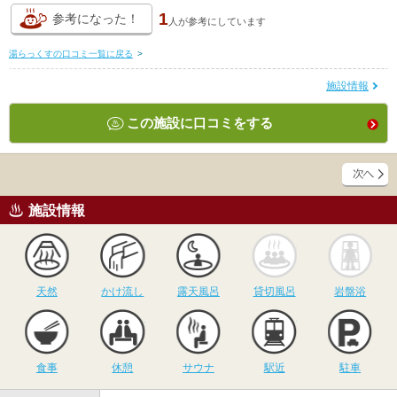
1
参考になった！
人が
参考にしています
湯らっくすの口コミ一覧に戻る
>
施設情報
この施設に口コミをする
施設情報
天然
かけ流し
露天風呂
貸切風呂
岩
天然
かけ流し
露天風呂
貸切風呂
岩盤浴
食事
休憩
サウナ
駅近
駐
食事
休憩
サウナ
駅近
駐車