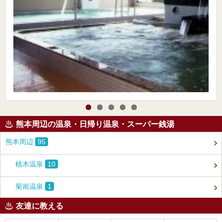
熊本周辺の温泉・日帰り温泉・スーパー銭湯
熊本周辺
95
植木温泉
10
菊南温泉
1
友達に教える