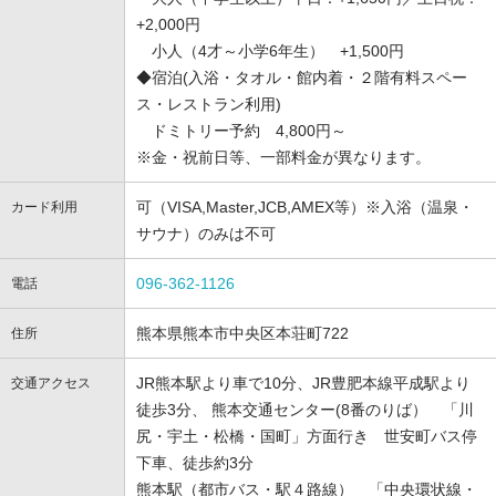
+2,000円
小人（4才～小学6年生） +1,500円
◆宿泊(入浴・タオル・館内着・２階有料スペー
ス・レストラン利用)
ドミトリー予約 4,800円～
※金・祝前日等、一部料金が異なります。
可（VISA,Master,JCB,AMEX等）※入浴（温泉・
カード利用
サウナ）のみは不可
096-362-1126
電話
熊本県熊本市中央区本荘町722
住所
JR熊本駅より車で10分、JR豊肥本線平成駅より
交通アクセス
徒歩3分、 熊本交通センター(8番のりば） 「川
尻・宇土・松橋・国町」方面行き 世安町バス停
下車、徒歩約3分
熊本駅（都市バス・駅４路線） 「中央環状線・