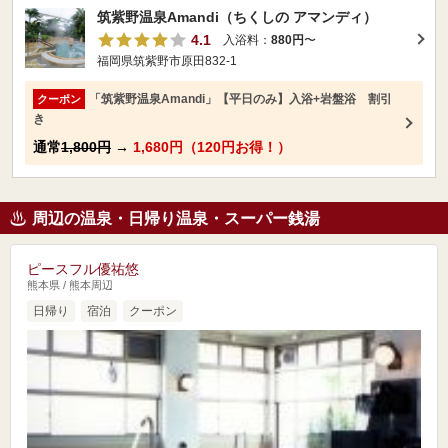
筑紫野温泉Amandi（ちくしの アマンディ）
4.1
入浴料：
880円
〜
福岡県筑紫野市原田832-1
「筑紫野温泉Amandi」【平日のみ】入浴+岩盤浴 割引
クーポン
き
通常
1,800円
→
1,680円（120円お得！）
周辺の温泉・日帰り温泉・スーパー銭湯
ピースフル優祐悠
熊本県 / 熊本周辺
日帰り
宿泊
クーポン