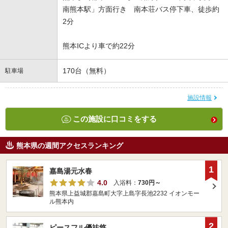
南熊本駅」方面行き 南本荘バス停下車、徒歩約
2分
熊本ICより車で約22分
170台（無料）
駐車場
施設情報
この施設に口コミをする
熊本県の週間アクセスランキング
1
嘉島湯元水春
4.0
入浴料：
730円～
熊本県上益城郡嘉島町大字上島字長池2232 イオンモー
ル熊本内
2
ピースフル優祐悠