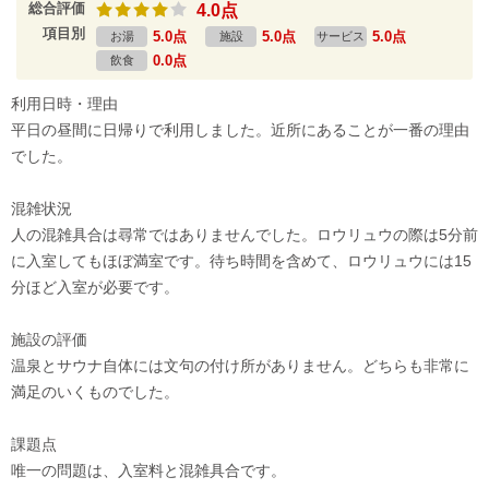
総合評価
4.0点
項目別
5.0点
5.0点
5.0点
お湯
施設
サービス
0.0点
飲食
利用日時・理由
平日の昼間に日帰りで利用しました。近所にあることが一番の理由
でした。
混雑状況
人の混雑具合は尋常ではありませんでした。ロウリュウの際は5分前
に入室してもほぼ満室です。待ち時間を含めて、ロウリュウには15
分ほど入室が必要です。
施設の評価
温泉とサウナ自体には文句の付け所がありません。どちらも非常に
満足のいくものでした。
課題点
唯一の問題は、入室料と混雑具合です。