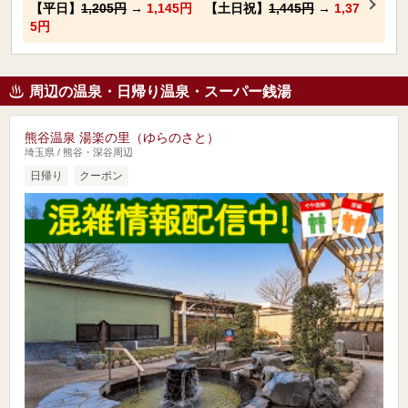
【平日】
1,205円
→
1,145円
【土日祝】
1,445円
→
1,37
5円
周辺の温泉・日帰り温泉・スーパー銭湯
熊谷温泉 湯楽の里（ゆらのさと）
埼玉県 / 熊谷・深谷周辺
日帰り
クーポン