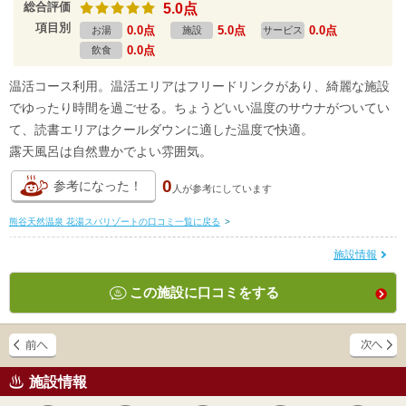
総合評価
5.0点
項目別
0.0点
5.0点
0.0点
お湯
施設
サービス
0.0点
飲食
温活コース利用。温活エリアはフリードリンクがあり、綺麗な施設
でゆったり時間を過ごせる。ちょうどいい温度のサウナがついてい
て、読書エリアはクールダウンに適した温度で快適。
露天風呂は自然豊かでよい雰囲気。
0
参考になった！
人が
参考にしています
熊谷天然温泉 花湯スパリゾートの口コミ一覧に戻る
>
施設情報
この施設に口コミをする
施設情報