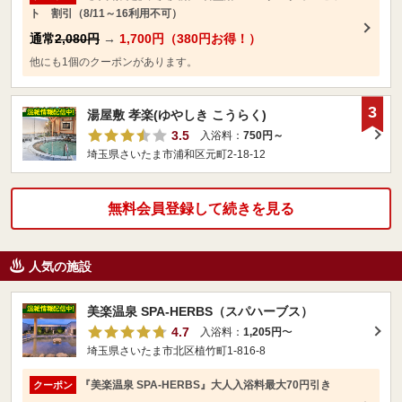
ト 割引（8/11～16利用不可）
通常
2,080円
→
1,700円（380円お得！）
他にも1個のクーポンがあります。
3
湯屋敷 孝楽(ゆやしき こうらく)
3.5
入浴料：
750円～
埼玉県さいたま市浦和区元町2-18-12
無料会員登録して続きを見る
人気の施設
美楽温泉 SPA-HERBS（スパハーブス）
4.7
入浴料：
1,205円
〜
埼玉県さいたま市北区植竹町1-816-8
『美楽温泉 SPA-HERBS』大人入浴料最大70円引き
クーポン