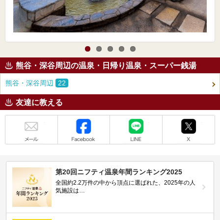
熊谷・深谷周辺の温泉・日帰り温泉・スーパー銭湯
熊谷・深谷周辺
22
友達に教える
メール
Facebook
LINE
X
第20回ニフティ温泉年間ランキング2025
全国約2.2万件の中から頂点に選ばれた、2025年の人
気施設は…