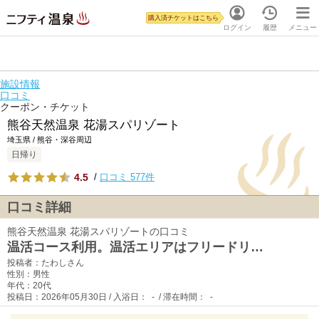
購入済チケットはこちら
ログイン
履歴
メニュー
施設情報
口コミ
クーポン・チケット
熊谷天然温泉 花湯スパリゾート
埼玉県 / 熊谷・深谷周辺
日帰り
4.5
/
口コミ 577件
口コミ詳細
熊谷天然温泉 花湯スパリゾートの口コミ
温活コース利用。温活エリアはフリードリ…
投稿者：たわしさん
性別：男性
年代：20代
投稿日：2026年05月30日 / 入浴日： - / 滞在時間： -