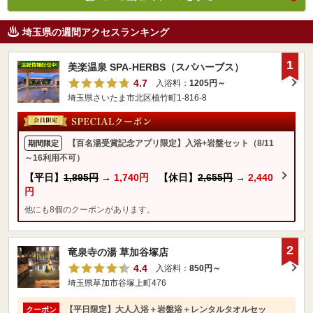
埼玉県の週間アクセスランキング
1
美楽温泉 SPA-HERBS（スパハーブス）
4.7
入浴料：
1205円～
埼玉県さいたま市北区植竹町1-816-8
【百名湯受賞記念アプリ限定】入浴+岩盤セット（8/11
期間限定
～16利用不可）
【平日】
1,895円
→
1,740円
【休日】
2,655円
→
2,440
円
他にも8個のクーポンがあります。
2
竜泉寺の湯 草加谷塚店
4.4
入浴料：
850円～
埼玉県草加市谷塚上町476
【平日限定】大人入浴＋岩盤浴＋レンタルタオルセッ
クーポン