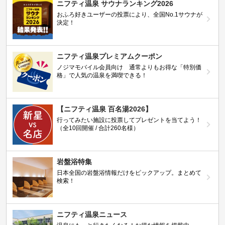
ニフティ温泉 サウナランキング2026
おふろ好きユーザーの投票により、全国No.1サウナが
決定！
ニフティ温泉プレミアムクーポン
ノジマモバイル会員向け 通常よりもお得な「特別価
格」で人気の温泉を満喫できる！
【ニフティ温泉 百名湯2026】
行ってみたい施設に投票してプレゼントを当てよう！
（全10回開催 / 合計260名様）
岩盤浴特集
日本全国の岩盤浴情報だけをピックアップ。まとめて
検索！
ニフティ温泉ニュース