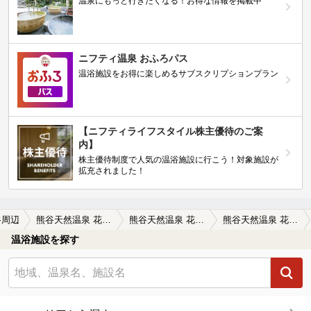
温泉にもっと行きたくなる！お得な情報を掲載中
ニフティ温泉 おふろパス
温浴施設をお得に楽しめるサブスクリプションプラン
【ニフティライフスタイル株主優待のご案
内】
株主優待制度で人気の温浴施設に行こう！対象施設が
拡充されました！
谷周辺
熊谷天然温泉 花湯スパリゾート
熊谷天然温泉 花湯スパリゾートの口コミ一覧
熊谷天然温泉 花湯スパリゾートの口コミ 温活コース利用。温活エリアはフリードリ…
温浴施設を探す