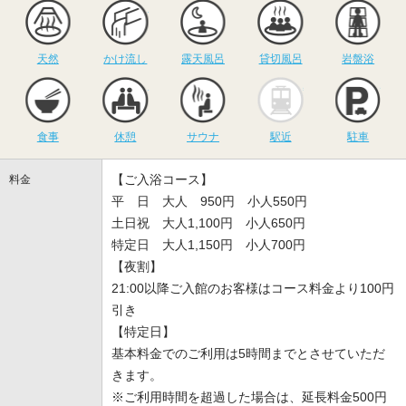
天然
かけ流し
露天風呂
貸切風呂
岩
天然
かけ流し
露天風呂
貸切風呂
岩盤浴
食事
休憩
サウナ
駅近
駐
食事
休憩
サウナ
駅近
駐車
【ご入浴コース】
料金
平 日 大人 950円 小人550円
土日祝 大人1,100円 小人650円
特定日 大人1,150円 小人700円
【夜割】
21:00以降ご入館のお客様はコース料金より100円
引き
【特定日】
基本料金でのご利用は5時間までとさせていただ
きます。
※ご利用時間を超過した場合は、延長料金500円