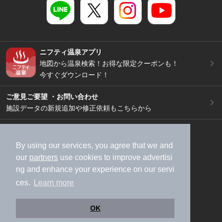
ニフティ温泉アプリ
地図から温泉検索！お得な限定クーポンも！
今すぐダウンロード！
ご意見ご要望 ・お問い合わせ
施設データの新規追加や修正依頼もこちらから
スマートフォン
/
PC
加盟店募集（資料請求）
広告出稿のご案内
By using our services, you agree that we and
our
partners
use cookies to improve advertisi
利用規約
ライフスタイルMEMBERS+規約
ng and enhance your experience on our servi
特定商取引法に基づく表記
ヘルプ
採用情報
ces.
Learn more
運営会社
個人情報保護ポリシー
©NIFTY Lifestyle Co., Ltd.
OK