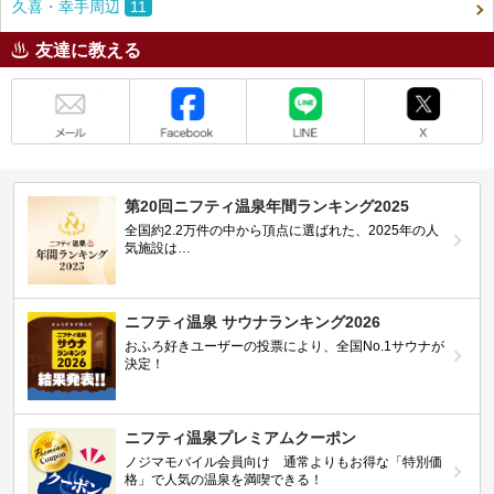
久喜・幸手周辺
11
友達に教える
メール
Facebook
LINE
X
第20回ニフティ温泉年間ランキング2025
全国約2.2万件の中から頂点に選ばれた、2025年の人
気施設は…
ニフティ温泉 サウナランキング2026
おふろ好きユーザーの投票により、全国No.1サウナが
決定！
ニフティ温泉プレミアムクーポン
ノジマモバイル会員向け 通常よりもお得な「特別価
格」で人気の温泉を満喫できる！