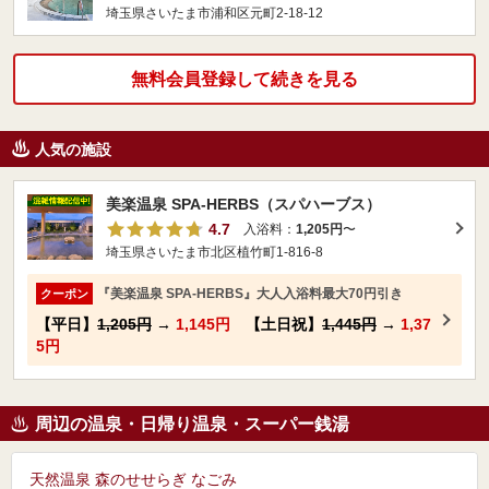
埼玉県さいたま市浦和区元町2-18-12
無料会員登録して続きを見る
人気の施設
美楽温泉 SPA-HERBS（スパハーブス）
4.7
入浴料：
1,205円
〜
埼玉県さいたま市北区植竹町1-816-8
『美楽温泉 SPA-HERBS』大人入浴料最大70円引き
クーポン
【平日】
1,205円
→
1,145円
【土日祝】
1,445円
→
1,37
5円
周辺の温泉・日帰り温泉・スーパー銭湯
天然温泉 森のせせらぎ なごみ