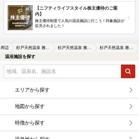
【ニフティライフスタイル株主優待のご案
内】
株主優待制度で人気の温浴施設に行こう！対象施設が
拡充されました！
手周辺
杉戸天然温泉 雅楽の湯（うたのゆ）
杉戸天然温泉 雅楽の湯（うたのゆ）の口コミ一覧
杉戸天然温泉 雅楽の湯（うたのゆ）の口コミ 平地に造られた露天風呂は、年月の経過が…
温浴施設を探す
エリアから探す
地図から探す
特徴から探す