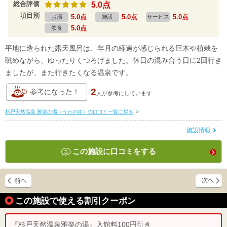
総合評価
5.0点
項目別
5.0点
5.0点
5.0点
お湯
施設
サービス
5.0点
飲食
平地に造られた露天風呂は、年月の経過が感じられる巨木や植栽を
眺めながら、ゆったりくつろげました。休日の混み合う日に2回行き
ましたが、また行きたくなる温泉です。
2
参考になった！
人が
参考にしています
杉戸天然温泉 雅楽の湯（うたのゆ）の口コミ一覧に戻る
>
施設情報
この施設に口コミをする
この施設で使える割引クーポン
『杉戸天然温泉雅楽の湯』入館料100円引き