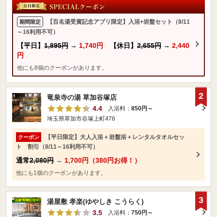
【百名湯受賞記念アプリ限定】入浴+岩盤セット（8/11
期間限定
～16利用不可）
【平日】
1,895円
→
1,740円
【休日】
2,655円
→
2,440
円
他にも8個のクーポンがあります。
2
竜泉寺の湯 草加谷塚店
4.4
入浴料：
850円～
埼玉県草加市谷塚上町476
【平日限定】大人入浴＋岩盤浴＋レンタルタオルセッ
クーポン
ト 割引（8/11～16利用不可）
通常
2,080円
→
1,700円（380円お得！）
他にも1個のクーポンがあります。
3
湯屋敷 孝楽(ゆやしき こうらく)
3.5
入浴料：
750円～