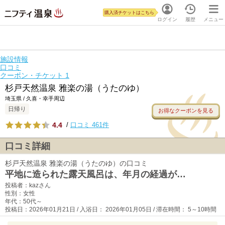
購入済チケットはこちら
ログイン
履歴
メニュー
施設情報
口コミ
クーポン・チケット
1
杉戸天然温泉 雅楽の湯（うたのゆ）
埼玉県 / 久喜・幸手周辺
日帰り
お得なクーポンを見る
4.4
/
口コミ 461件
口コミ詳細
杉戸天然温泉 雅楽の湯（うたのゆ）の口コミ
平地に造られた露天風呂は、年月の経過が…
投稿者：kazさん
性別：女性
年代：50代～
投稿日：2026年01月21日 / 入浴日： 2026年01月05日 / 滞在時間： 5～10時間