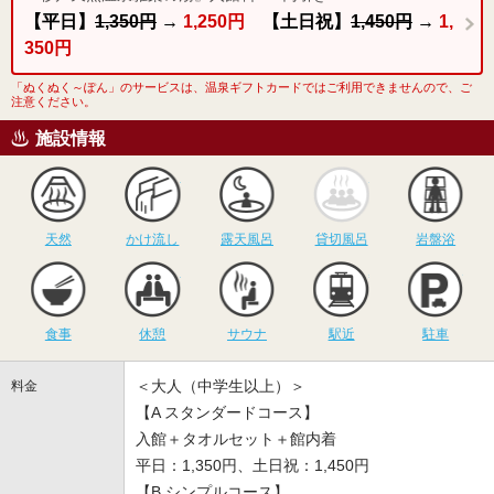
【平日】
1,350円
→
1,250円
【土日祝】
1,450円
→
1,
350円
「ぬくぬく～ぽん」のサービスは、温泉ギフトカードではご利用できませんので、ご
注意ください。
施設情報
天然
かけ流し
露天風呂
貸切風呂
岩
天然
かけ流し
露天風呂
貸切風呂
岩盤浴
食事
休憩
サウナ
駅近
駐
食事
休憩
サウナ
駅近
駐車
＜大人（中学生以上）＞
料金
【A スタンダードコース】
入館＋タオルセット＋館内着
平日：1,350円、土日祝：1,450円
【B シンプルコース】