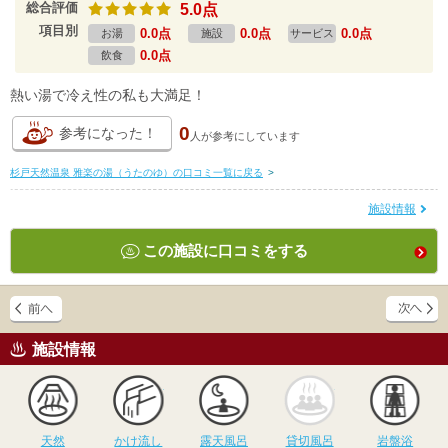
総合評価
5.0点
項目別
0.0点
0.0点
0.0点
お湯
施設
サービス
0.0点
飲食
熱い湯で冷え性の私も大満足！
0
参考になった！
人が
参考にしています
杉戸天然温泉 雅楽の湯（うたのゆ）の口コミ一覧に戻る
>
施設情報
この施設に口コミをする
施設情報
天然
かけ流し
露天風呂
貸切風呂
岩
天然
かけ流し
露天風呂
貸切風呂
岩盤浴