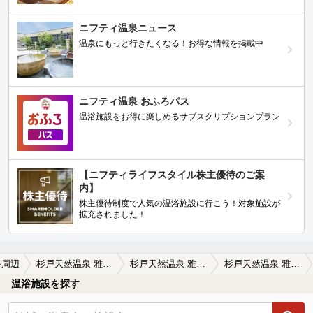
ニフティ温泉ニュース
温泉にもっと行きたくなる！お得な情報を掲載中
ニフティ温泉 おふろパス
温浴施設をお得に楽しめるサブスクリプションプラン
【ニフティライフスタイル株主優待のご案
内】
株主優待制度で人気の温浴施設に行こう！対象施設が
拡充されました！
手周辺
杉戸天然温泉 雅楽の湯（うたのゆ）
杉戸天然温泉 雅楽の湯（うたのゆ）の口コミ一覧
杉戸天然温泉 雅楽の湯（うたのゆ）の口コミ 熱い湯で冷え性の私も大満足！
温浴施設を探す