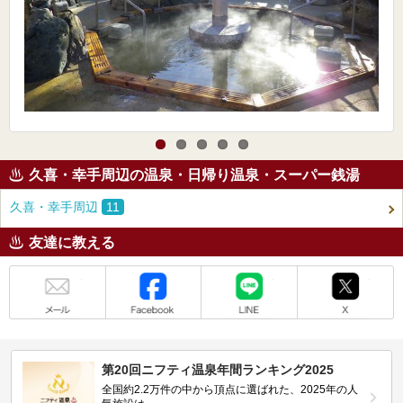
久喜・幸手周辺の温泉・日帰り温泉・スーパー銭湯
久喜・幸手周辺
11
友達に教える
メール
Facebook
LINE
X
第20回ニフティ温泉年間ランキング2025
全国約2.2万件の中から頂点に選ばれた、2025年の人