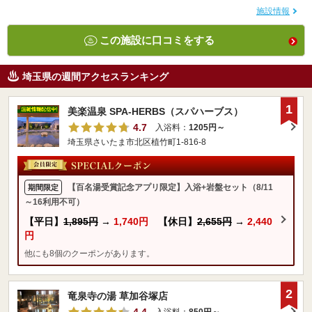
施設情報
この施設に口コミをする
埼玉県の週間アクセスランキング
1
美楽温泉 SPA-HERBS（スパハーブス）
4.7
入浴料：
1205円～
埼玉県さいたま市北区植竹町1-816-8
【百名湯受賞記念アプリ限定】入浴+岩盤セット（8/11
期間限定
～16利用不可）
【平日】
1,895円
→
1,740円
【休日】
2,655円
→
2,440
円
他にも8個のクーポンがあります。
2
竜泉寺の湯 草加谷塚店