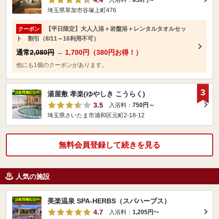
4.4
入浴料：
850円～
埼玉県草加市谷塚上町476
【平日限定】大人入浴＋岩盤浴＋レンタルタオルセッ
クーポン
ト 割引（8/11～16利用不可）
通常
2,080円
→
1,700円（380円お得！）
他にも1個のクーポンがあります。
3
湯屋敷 孝楽(ゆやしき こうらく)
3.5
入浴料：
750円～
埼玉県さいたま市浦和区元町2-18-12
無料会員登録して続きを見る
人気の施設
美楽温泉 SPA-HERBS（スパハーブス）
4.7
入浴料：
1,205円
〜