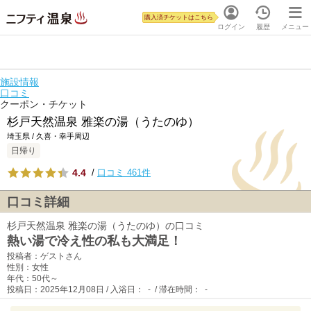
購入済チケットはこちら
ログイン
履歴
メニュー
施設情報
口コミ
クーポン・チケット
杉戸天然温泉 雅楽の湯（うたのゆ）
埼玉県 / 久喜・幸手周辺
日帰り
4.4
/
口コミ 461件
口コミ詳細
杉戸天然温泉 雅楽の湯（うたのゆ）の口コミ
熱い湯で冷え性の私も大満足！
投稿者：ゲストさん
性別：女性
年代：50代～
投稿日：2025年12月08日 / 入浴日： - / 滞在時間： -