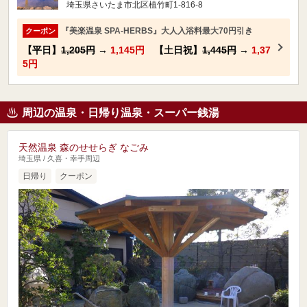
埼玉県さいたま市北区植竹町1-816-8
『美楽温泉 SPA-HERBS』大人入浴料最大70円引き
クーポン
【平日】
1,205円
→
1,145円
【土日祝】
1,445円
→
1,37
5円
周辺の温泉・日帰り温泉・スーパー銭湯
天然温泉 森のせせらぎ なごみ
埼玉県 / 久喜・幸手周辺
日帰り
クーポン