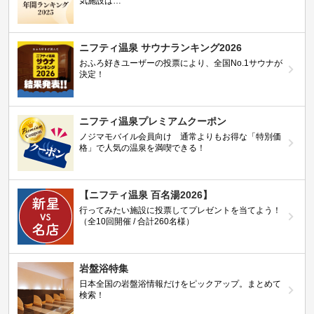
気施設は…
ニフティ温泉 サウナランキング2026
おふろ好きユーザーの投票により、全国No.1サウナが
決定！
ニフティ温泉プレミアムクーポン
ノジマモバイル会員向け 通常よりもお得な「特別価
格」で人気の温泉を満喫できる！
【ニフティ温泉 百名湯2026】
行ってみたい施設に投票してプレゼントを当てよう！
（全10回開催 / 合計260名様）
岩盤浴特集
日本全国の岩盤浴情報だけをピックアップ。まとめて
検索！