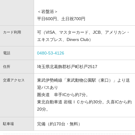
＜岩盤浴＞
平日600円、土日祝700円
可（VISA、マスターカード、JCB、アメリカン・
カード利用
エキスプレス、Diners Club）
0480-53-4126
電話
埼玉県北葛飾郡杉戸町杉戸2517
住所
東武伊勢崎線「東武動物公園駅（東口）」より送
交通アクセス
迎バスあり
圏央道 幸手ICから約7分。
東北自動車道 岩槻ＩＣから約30分。久喜ICから約
20分。
完備（約170台・無料）
駐車場