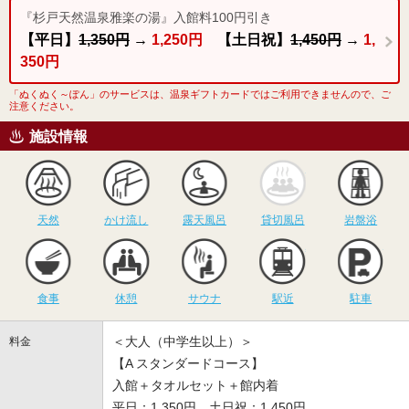
『杉戸天然温泉雅楽の湯』入館料100円引き
【平日】
1,350円
→
1,250円
【土日祝】
1,450円
→
1,
350円
「ぬくぬく～ぽん」のサービスは、温泉ギフトカードではご利用できませんので、ご
注意ください。
施設情報
天然
かけ流し
露天風呂
貸切風呂
岩
天然
かけ流し
露天風呂
貸切風呂
岩盤浴
食事
休憩
サウナ
駅近
駐
食事
休憩
サウナ
駅近
駐車
＜大人（中学生以上）＞
料金
【A スタンダードコース】
入館＋タオルセット＋館内着
平日：1,350円、土日祝：1,450円