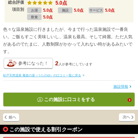
総合評価
5.0点
項目別
5.0点
5.0点
5.0点
お湯
施設
サービス
5.0点
飲食
色々な温泉施設に行きましたが、今まで行った温泉施設で一番良
い。ご飯もすごく美味しいし、温泉も最高。そして綺麗。ただ人気
があるのでたまに、人数制限がかかって入れない時があるみたいで
す。
2
参考になった！
人が
参考にしています
杉戸天然温泉 雅楽の湯（うたのゆ）の口コミ一覧に戻る
>
施設情報
この施設に口コミをする
この施設で使える割引クーポン