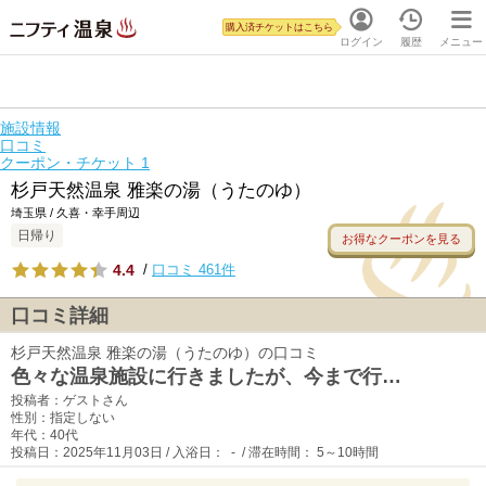
購入済チケットはこちら
ログイン
履歴
メニュー
施設情報
口コミ
クーポン・チケット
1
杉戸天然温泉 雅楽の湯（うたのゆ）
埼玉県 / 久喜・幸手周辺
日帰り
お得なクーポンを見る
4.4
/
口コミ 461件
口コミ詳細
杉戸天然温泉 雅楽の湯（うたのゆ）の口コミ
色々な温泉施設に行きましたが、今まで行…
投稿者：ゲストさん
性別：指定しない
年代：40代
投稿日：2025年11月03日 / 入浴日： - / 滞在時間： 5～10時間