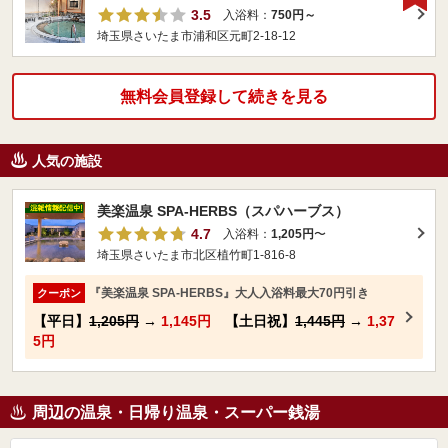
3.5
入浴料：
750円～
埼玉県さいたま市浦和区元町2-18-12
無料会員登録して続きを見る
人気の施設
美楽温泉 SPA-HERBS（スパハーブス）
4.7
入浴料：
1,205円
〜
埼玉県さいたま市北区植竹町1-816-8
『美楽温泉 SPA-HERBS』大人入浴料最大70円引き
クーポン
【平日】
1,205円
→
1,145円
【土日祝】
1,445円
→
1,37
5円
周辺の温泉・日帰り温泉・スーパー銭湯