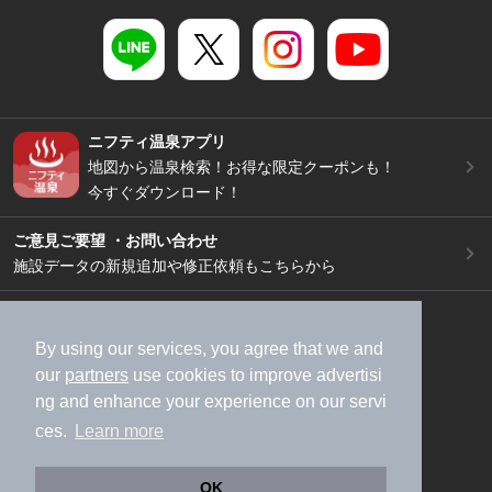
ニフティ温泉アプリ
地図から温泉検索！お得な限定クーポンも！
今すぐダウンロード！
ご意見ご要望 ・お問い合わせ
施設データの新規追加や修正依頼もこちらから
スマートフォン
/
PC
加盟店募集（資料請求）
広告出稿のご案内
By using our services, you agree that we and
our
partners
use cookies to improve advertisi
利用規約
ライフスタイルMEMBERS+規約
ng and enhance your experience on our servi
特定商取引法に基づく表記
ヘルプ
採用情報
ces.
Learn more
運営会社
個人情報保護ポリシー
©NIFTY Lifestyle Co., Ltd.
OK