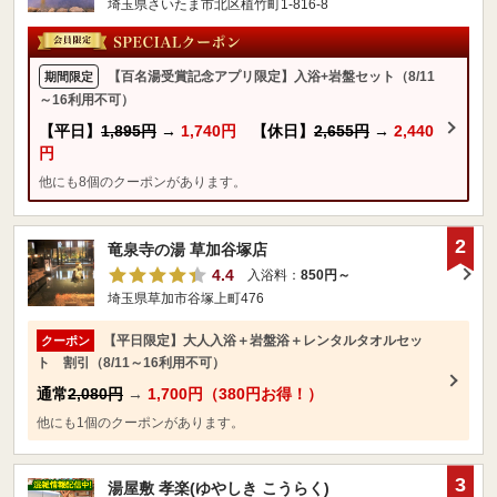
埼玉県さいたま市北区植竹町1-816-8
【百名湯受賞記念アプリ限定】入浴+岩盤セット（8/11
期間限定
～16利用不可）
【平日】
1,895円
→
1,740円
【休日】
2,655円
→
2,440
円
他にも8個のクーポンがあります。
2
竜泉寺の湯 草加谷塚店
4.4
入浴料：
850円～
埼玉県草加市谷塚上町476
【平日限定】大人入浴＋岩盤浴＋レンタルタオルセッ
クーポン
ト 割引（8/11～16利用不可）
通常
2,080円
→
1,700円（380円お得！）
他にも1個のクーポンがあります。
3
湯屋敷 孝楽(ゆやしき こうらく)