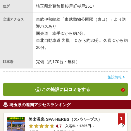
埼玉県北葛飾郡杉戸町杉戸2517
住所
東武伊勢崎線「東武動物公園駅（東口）」より送
交通アクセス
迎バスあり
圏央道 幸手ICから約7分。
東北自動車道 岩槻ＩＣから約30分。久喜ICから約
20分。
完備（約170台・無料）
駐車場
施設情報
この施設に口コミをする
埼玉県の週間アクセスランキング
1
美楽温泉 SPA-HERBS（スパハーブス）
4.7
入浴料：
1205円～