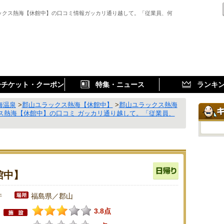
ックス熱海【休館中】の口コミ情報ガッカリ通り越して。「従業員、何
子チケット・クーポン
特集・ニュース
ランキ
海温泉
>
郡山ユラックス熱海【休館中】
>
郡山ユラックス熱海
ス熱海【休館中】の口コミ ガッカリ通り越して。「従業員、
館中】
件
福島県／郡山
3.8点