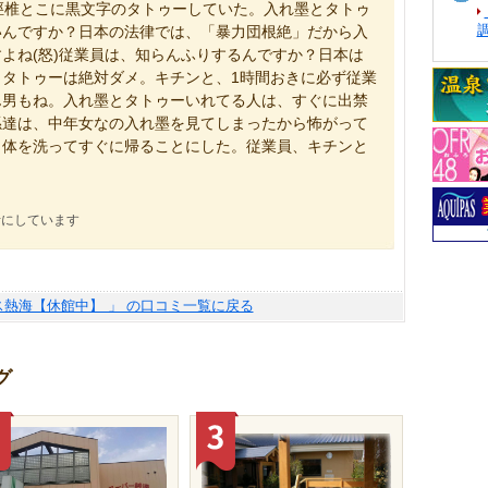
脛椎とこに黒文字のタトゥーしていた。入れ墨とタトゥ
いんですか？日本の法律では、「暴力団根絶」だから入
よね(怒)従業員は、知らんふりするんですか？日本は
タトゥーは絶対ダメ。キチンと、1時間おきに必ず従業
ん男もね。入れ墨とタトゥーいれてる人は、すぐに出禁
孫達は、中年女なの入れ墨を見てしまったから怖がって
、体を洗ってすぐに帰ることにした。従業員、キチンと
考にしています
ス熱海【休館中】 」 の口コミ一覧に戻る
グ