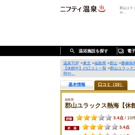
郡山ユラ
や…
温浴施設を探す
電
温泉TOP
>
東北
>
福島県
>
郡山
>
磐梯熱
【休館中】の口コミ一覧
>
郡山ユラック
何や…
基本情報
口コミ（10）
福島県
郡山ユラックス熱海【休
3.4点
10
/
3.4点