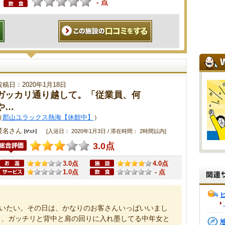
- 点
投稿日：2020年1月18日
ガッカリ通り越して。「従業員、何
や…
（
郡山ユラックス熱海【休館中】
）
匿名さん
[入浴日： 2020年1月3日 / 滞在時間： 2時間以内]
3.0点
3.0点
4.0点
1.0点
- 点
言いたい。その日は、かなりのお客さんいっぱいいまし
ら、ガッチリと背中と肩の回りに入れ墨してる中年女と