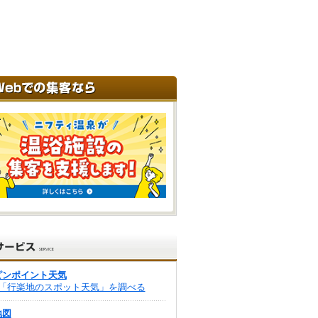
ピンポイント天気
「行楽地のスポット天気」を調べる
地図