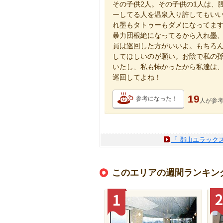
その子供2人。その子供の1人は、
ーしてる人を温泉入り許してもい
れ墨もタトゥーもダメになってます
暴力団根絶になってるから入れ墨、
員は巡回した方がいいよ。もちろ
してほしいのが願い。お陰で私の
いたし、私も怖かったから私達は
巡回してよね！
19
参考になった！
人が
参
「 郡山ユラック
このエリアの週間ランキン