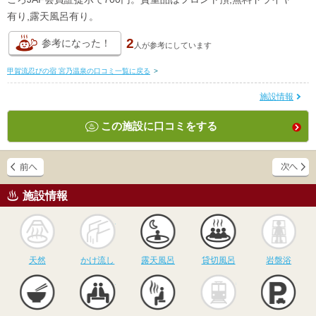
有り,露天風呂有り。
2
参考になった！
人が
参考にしています
甲賀流忍びの宿 宮乃温泉の口コミ一覧に戻る
>
施設情報
この施設に口コミをする
施設情報
天然
かけ流し
露天風呂
貸切風呂
岩
天然
かけ流し
露天風呂
貸切風呂
岩盤浴
食事
休憩
サウナ
駅近
駐