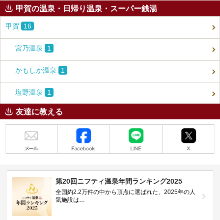
甲賀の温泉・日帰り温泉・スーパー銭湯
甲賀
16
宮乃温泉
1
かもしか温泉
1
塩野温泉
1
友達に教える
メール
Facebook
LINE
X
第20回ニフティ温泉年間ランキング2025
全国約2.2万件の中から頂点に選ばれた、2025年の人
気施設は…