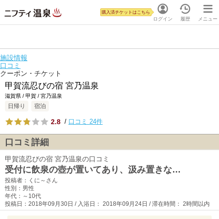
購入済チケットはこちら
ログイン
履歴
メニュー
施設情報
口コミ
クーポン・チケット
甲賀流忍びの宿 宮乃温泉
滋賀県 / 甲賀 / 宮乃温泉
日帰り
宿泊
2.8
/
口コミ 24件
口コミ詳細
甲賀流忍びの宿 宮乃温泉の口コミ
受付に飲泉の壺が置いてあり、汲み置きな…
投稿者：くに～さん
性別：男性
年代：～10代
投稿日：2018年09月30日 / 入浴日： 2018年09月24日 / 滞在時間： 2時間以内