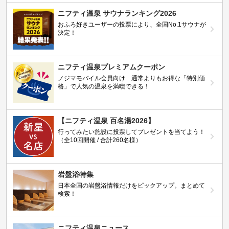
ニフティ温泉 サウナランキング2026
おふろ好きユーザーの投票により、全国No.1サウナが
決定！
ニフティ温泉プレミアムクーポン
ノジマモバイル会員向け 通常よりもお得な「特別価
格」で人気の温泉を満喫できる！
【ニフティ温泉 百名湯2026】
行ってみたい施設に投票してプレゼントを当てよう！
（全10回開催 / 合計260名様）
岩盤浴特集
日本全国の岩盤浴情報だけをピックアップ。まとめて
検索！
ニフティ温泉ニュース