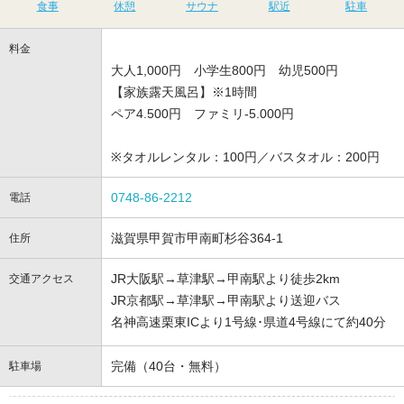
食事
休憩
サウナ
駅近
駐車
料金
大人1,000円 小学生800円 幼児500円
【家族露天風呂】※1時間
ペア4.500円 ファミリ-5.000円
※タオルレンタル：100円／バスタオル：200円
0748-86-2212
電話
滋賀県甲賀市甲南町杉谷364-1
住所
JR大阪駅→草津駅→甲南駅より徒歩2km
交通アクセス
JR京都駅→草津駅→甲南駅より送迎バス
名神高速栗東ICより1号線･県道4号線にて約40分
完備（40台・無料）
駐車場