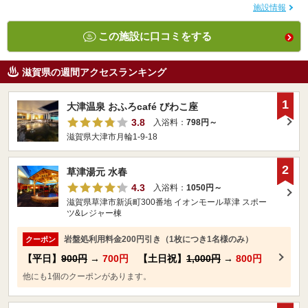
施設情報
この施設に口コミをする
滋賀県の週間アクセスランキング
1
大津温泉 おふろcafé びわこ座
3.8
入浴料：
798円～
滋賀県大津市月輪1-9-18
2
草津湯元 水春
4.3
入浴料：
1050円～
滋賀県草津市新浜町300番地 イオンモール草津 スポー
ツ&レジャー棟
岩盤処利用料金200円引き（1枚につき1名様のみ）
クーポン
【平日】
900円
→
700円
【土日祝】
1,000円
→
800円
他にも1個のクーポンがあります。