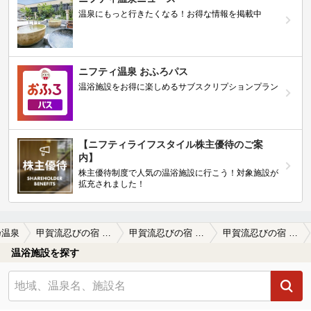
温泉にもっと行きたくなる！お得な情報を掲載中
ニフティ温泉 おふろパス
温浴施設をお得に楽しめるサブスクリプションプラン
【ニフティライフスタイル株主優待のご案
内】
株主優待制度で人気の温浴施設に行こう！対象施設が
拡充されました！
乃温泉
甲賀流忍びの宿 宮乃温泉
甲賀流忍びの宿 宮乃温泉の口コミ一覧
甲賀流忍びの宿 宮乃温泉の口コミ 受付に飲泉の壺が置いてあり、汲み置きな…
温浴施設を探す