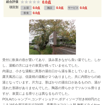
総合評価
0.0点
項目別
0.0点
0.0点
0.0点
お湯
施設
サービス
0.0点
飲食
受付に飲泉の壺が置いてあり、汲み置きながら良い湯でした。しか
し、湯船の方にはその泉質が残っていませんでした。
内湯は、小さな湯船に異形の湯出口から湯を落としていました。
露天風呂には、信楽焼の湯船が２つありました。共に内部からの給
湯となっています。片方は、形ばかりの湯出口があるものの、湯が
流れた形跡がありませんでした。陶器の滑らかさでツルツル滑りま
すが、泉質による滑りとは異なるものでした。
POLAのシャンプー,コンディショナー,ボディソープ付き800円のと
ころJAF会員証提示で700円。貴重品はフロント預,無料ドライヤー