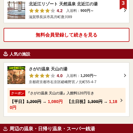
3
北近江リゾート 天然温泉 北近江の湯
4.2
入浴料：
900円～
滋賀県長浜市高月町唐川89
無料会員登録して続きを見る
人気の施設
さがの温泉 天山の湯
4.0
入浴料：
1,200円
〜
京都府京都市右京区嵯峨野宮ノ元町55-4-7
『さがの温泉 天山の湯』入館料120円引き
クーポン
【平日】
1,200円
→
1,080円
【土日祝】
1,300円
→
1,18
0円
周辺の温泉・日帰り温泉・スーパー銭湯