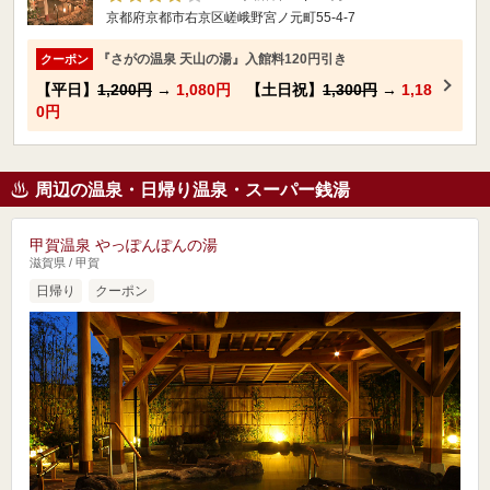
京都府京都市右京区嵯峨野宮ノ元町55-4-7
『さがの温泉 天山の湯』入館料120円引き
クーポン
【平日】
1,200円
→
1,080円
【土日祝】
1,300円
→
1,18
0円
周辺の温泉・日帰り温泉・スーパー銭湯
甲賀温泉 やっぽんぽんの湯
滋賀県 / 甲賀
日帰り
クーポン