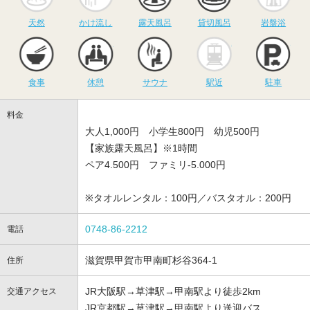
天然
かけ流し
露天風呂
貸切風呂
岩盤浴
食事
休憩
サウナ
駅近
駐
食事
休憩
サウナ
駅近
駐車
料金
大人1,000円 小学生800円 幼児500円
【家族露天風呂】※1時間
ペア4.500円 ファミリ-5.000円
※タオルレンタル：100円／バスタオル：200円
0748-86-2212
電話
滋賀県甲賀市甲南町杉谷364-1
住所
JR大阪駅→草津駅→甲南駅より徒歩2km
交通アクセス
JR京都駅→草津駅→甲南駅より送迎バス