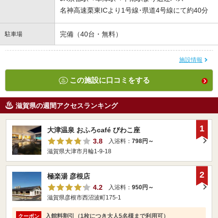
名神高速栗東ICより1号線･県道4号線にて約40分
完備（40台・無料）
駐車場
施設情報
この施設に口コミをする
滋賀県の週間アクセスランキング
1
大津温泉 おふろcafé びわこ座
3.8
入浴料：
798円～
滋賀県大津市月輪1-9-18
2
極楽湯 彦根店
4.2
入浴料：
950円～
滋賀県彦根市西沼波町175-1
入館料割引（1枚につき大人5名様まで利用可）
クーポン