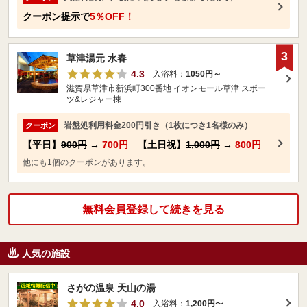
クーポン提示で
5％OFF！
3
草津湯元 水春
4.3
入浴料：
1050円～
滋賀県草津市新浜町300番地 イオンモール草津 スポー
ツ&レジャー棟
岩盤処利用料金200円引き（1枚につき1名様のみ）
クーポン
【平日】
900円
→
700円
【土日祝】
1,000円
→
800円
他にも1個のクーポンがあります。
無料会員登録して続きを見る
人気の施設
さがの温泉 天山の湯
4.0
入浴料：
1,200円
〜