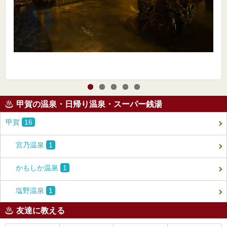
甲賀の温泉・日帰り温泉・スーパー銭湯
甲賀
16
宮乃温泉
1
かもしか温泉
1
塩野温泉
1
友達に教える