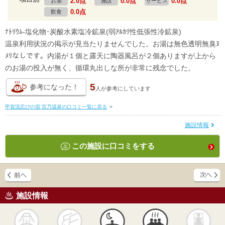
2.0点
0.0点
0.0点
お湯
施設
サービス
0.0点
飲食
ﾅﾄﾘｳﾑ-塩化物･炭酸水素塩冷鉱泉(弱ｱﾙｶﾘ性低張性冷鉱泉)
温泉利用状況の掲示が見当たりませんでした。お湯は無色透明無臭ﾇ
ﾒﾘなしです。内湯が１個と露天に陶器風呂が２個ありますが上から
のお湯の投入が無く、循環丸出しな所が非常に残念でした。
5
参考になった！
人が
参考にしています
甲賀流忍びの宿 宮乃温泉の口コミ一覧に戻る
>
施設情報
この施設に口コミをする
施設情報
天然
かけ流し
露天風呂
貸切風呂
岩