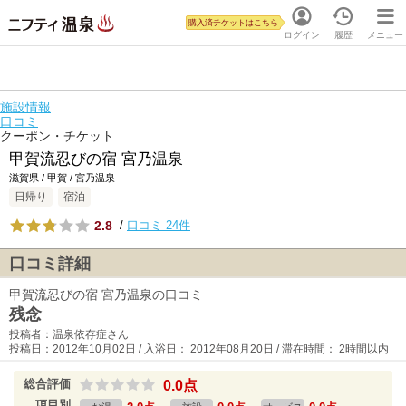
購入済チケットはこちら
ログイン
履歴
メニュー
施設情報
口コミ
クーポン・チケット
甲賀流忍びの宿 宮乃温泉
滋賀県 / 甲賀 / 宮乃温泉
日帰り
宿泊
2.8
/
口コミ 24件
口コミ詳細
甲賀流忍びの宿 宮乃温泉の口コミ
残念
投稿者：温泉依存症さん
投稿日：2012年10月02日 / 入浴日： 2012年08月20日 / 滞在時間： 2時間以内
総合評価
0.0点
項目別