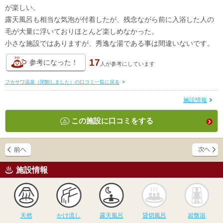
が楽しい。
露天風呂も相当な気泡が付着したが、残念ながら前に入浴した人の
毛が大量に浮いておりほとんど楽しめなかった。
小さな施設ではありますが、秀逸な湯である事は間違いないです。
17
参考になった！
人が
参考にしています
フカサワ温泉（閉館しました）の口コミ一覧に戻る
>
施設情報
この施設に口コミをする
施設情報
天然
かけ流し
露天風呂
貸切風呂
岩
天然
かけ流し
露天風呂
貸切風呂
岩盤浴