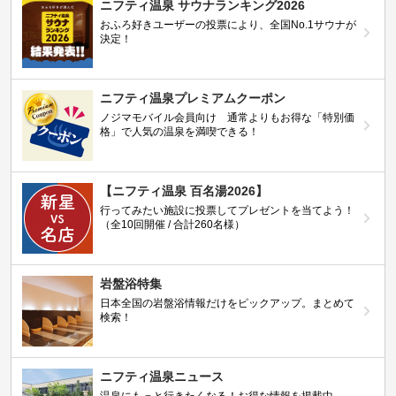
ニフティ温泉 サウナランキング2026
おふろ好きユーザーの投票により、全国No.1サウナが
決定！
ニフティ温泉プレミアムクーポン
ノジマモバイル会員向け 通常よりもお得な「特別価
格」で人気の温泉を満喫できる！
【ニフティ温泉 百名湯2026】
行ってみたい施設に投票してプレゼントを当てよう！
（全10回開催 / 合計260名様）
岩盤浴特集
日本全国の岩盤浴情報だけをピックアップ。まとめて
検索！
ニフティ温泉ニュース