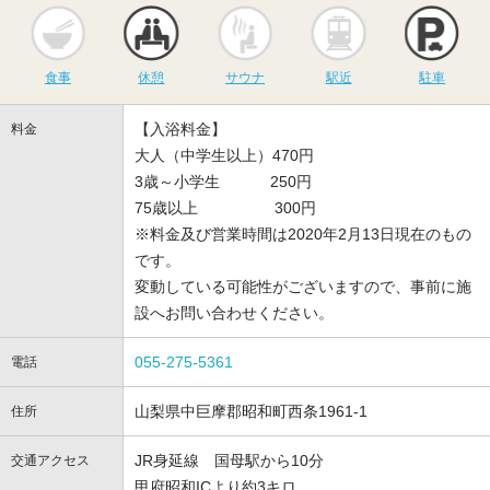
食事
休憩
サウナ
駅近
駐
食事
休憩
サウナ
駅近
駐車
【入浴料金】
料金
大人（中学生以上）470円
3歳～小学生 250円
75歳以上 300円
※料金及び営業時間は2020年2月13日現在のもの
です。
変動している可能性がございますので、事前に施
設へお問い合わせください。
055-275-5361
電話
山梨県中巨摩郡昭和町西条1961-1
住所
JR身延線 国母駅から10分
交通アクセス
甲府昭和ICより約3キロ