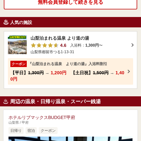
無料会員登録して続きを見る
人気の施設
山梨泊まれる温泉 より道の湯
4.6
入浴料：
1,300円
〜
山梨県都留市つる1-13-31
『山梨泊まれる温泉 より道の湯』入浴料割引
クーポン
【平日】
1,300円
→
1,200円
【土日祝】
1,500円
→
1,40
0円
周辺の温泉・日帰り温泉・スーパー銭湯
ホテルリブマックスBUDGET甲府
山梨県 / 甲府
日帰り
宿泊
クーポン