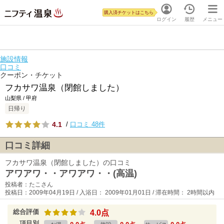
購入済チケットはこちら
ログイン
履歴
メニュー
施設情報
口コミ
クーポン・チケット
フカサワ温泉（閉館しました）
山梨県 / 甲府
日帰り
4.1
/
口コミ 48件
口コミ詳細
フカサワ温泉（閉館しました）の口コミ
アワアワ・・アワアワ・・(高温)
投稿者：たこさん
投稿日：2009年04月19日 / 入浴日： 2009年01月01日 / 滞在時間： 2時間以内
総合評価
4.0点
項目別