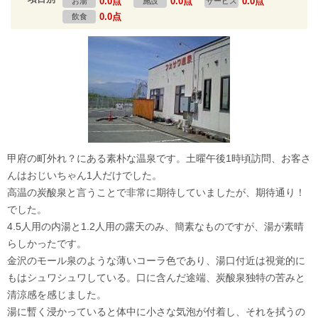
0.0点
0.0点
0.0点
お湯
施設
サービス
0.0点
飲食
甲府の町外れ？にある素朴な温泉です。土曜午後1時頃訪問、お客さ
んはおじいちゃん1人だけでした。
高温の炭酸泉と言うことで非常に期待していましたが、期待通り！
でした。
4.5人用の内湯と1.2人用の露天のみ、簡素なものですが、湯が素晴
らしかったです。
金沢のモール泉のような薄いコーラ色であり、湯口付近は視覚的に
もはシュワシュワしている。口に含んだ途端、炭酸泉独特の苦みと
清涼感を感じました。
湯に暫く浸かっていると体中に小さな気泡が付着し、それを拭うの