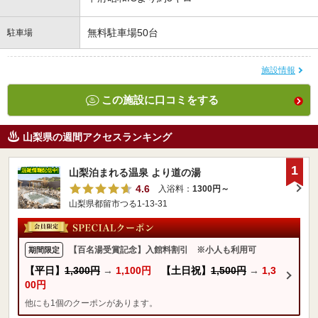
無料駐車場50台
駐車場
施設情報
この施設に口コミをする
山梨県の週間アクセスランキング
1
山梨泊まれる温泉 より道の湯
4.6
入浴料：
1300円～
山梨県都留市つる1-13-31
【百名湯受賞記念】入館料割引 ※小人も利用可
期間限定
【平日】
1,300円
→
1,100円
【土日祝】
1,500円
→
1,3
00円
他にも1個のクーポンがあります。