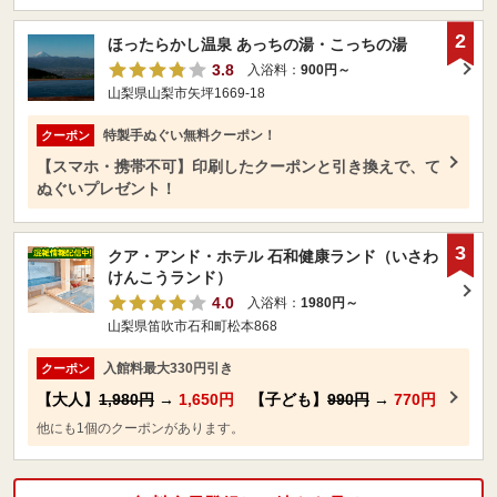
2
ほったらかし温泉 あっちの湯・こっちの湯
3.8
入浴料：
900円～
山梨県山梨市矢坪1669-18
特製手ぬぐい無料クーポン！
クーポン
【スマホ・携帯不可】印刷したクーポンと引き換えで、て
ぬぐいプレゼント！
3
クア・アンド・ホテル 石和健康ランド（いさわ
けんこうランド）
4.0
入浴料：
1980円～
山梨県笛吹市石和町松本868
入館料最大330円引き
クーポン
【大人】
1,980円
→
1,650円
【子ども】
990円
→
770円
他にも1個のクーポンがあります。