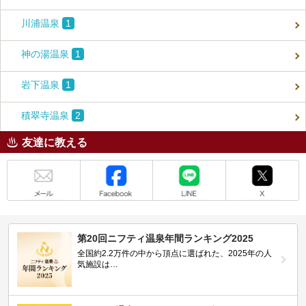
川浦温泉
1
神の湯温泉
1
岩下温泉
1
積翠寺温泉
2
友達に教える
メール
Facebook
LINE
X
第20回ニフティ温泉年間ランキング2025
全国約2.2万件の中から頂点に選ばれた、2025年の人
気施設は…