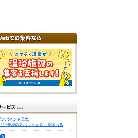
ピンポイント天気
「行楽地のスポット天気」を調べる
地図