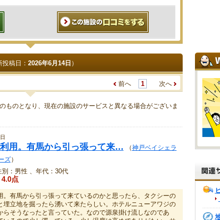
新投稿日：
2026年6月14日
）
前へ
1
次へ
のものとなり、現在の施設のサービスと異なる場合がございま
4日
利用。有馬から引っ張って来…
（
神戸ベイシェラ
ーズ
）
 、性別：男性 、年代：30代
4.0点
用。有馬から引っ張って来ているのかと思ったら、タクシーの
と埋立地を掘ったら湧いて来たらしい。ホテルニューアワジの
からそうなったと言っていた。なので源泉掛け流しなのであ