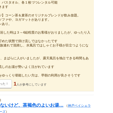
、バスタオル、各１枚づつレンタル可能
きます
ジ】コーン茶＆麦茶のオリジナルブレンドが飲み放題。
ソファや、ヨガマットがあります。
ンあり。
ら入浴した時は３～4組程度のお客様がおりましたが、ゆったり入
貯めた状態で掛け流しではなかったです
ら家族連れで混雑し、水風呂ではしゃぐお子様が目立つようにな
呂は、まばらに人がいましたが、露天風呂を独占できる時間もあ
流しのお湯が勢いよく注がれています
をゆっくり堪能したい方は、早朝の利用が良さそうです
1
った！
人が
参考にしています
日
ないけど、茶褐色のよいお湯…
（
神戸ベイシェラ
ーズ
）