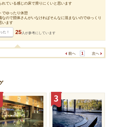
られている感じの床で滑りにくいと思います
トでゆったり休憩
備なので団体さんがいなければそんなに混まないのでゆっくり
思います
25
った！
人が
参考にしています
前へ
1
次へ
グ