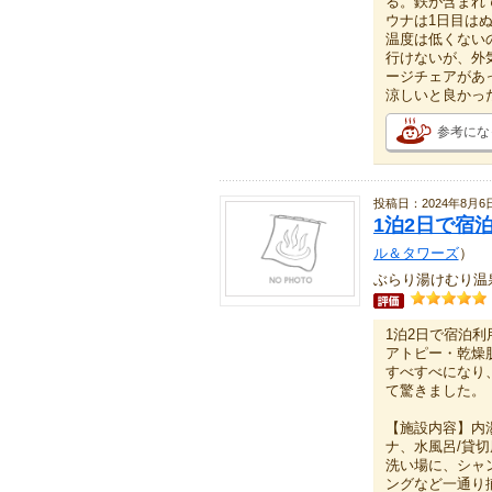
る。鉄が含まれ
ウナは1日目は
温度は低くない
行けないが、外
ージチェアがあ
涼しいと良かっ
参考にな
投稿日：2024年8月6
1泊2日で宿
ル＆タワーズ
）
ぶらり湯けむり温泉
1泊2日で宿泊利
アトピー・乾燥
すべすべになり
て驚きました。
【施設内容】内
ナ、水風呂/貸
洗い場に、シャ
ングなど一通り