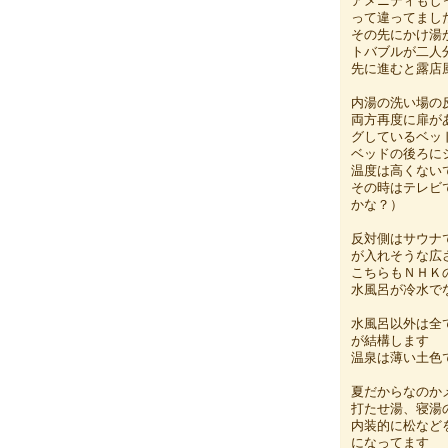
アメニティもし
って違ってまし
その先にかけ湯
トバブルが二人
先に進むと露店
内湯の洗い場の
両方再度に扉が
グしているベッ
ベッドの後ろに
温度は高くない
その時はテレビ
かな？）
反対側はサウナ
が入れそうな広
こちらもＮＨＫ
水風呂が冷水で
水風呂以外は全
が結構します
温泉は薄い土色
夏だからなのか
打たせ湯、寝湯
内装的に松など
になってます