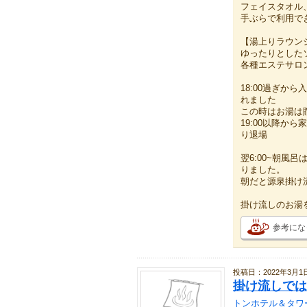
フェイスタオル
手ぶらで利用で
【湯上りラウン
ゆったりとした
各種エステサロ
18:00過ぎか
れました
この時はお湯は
19:00以降か
り退場
翌6:00~朝風
りました。
朝だと源泉掛け
掛け流しのお湯
参考にな
投稿日：2022年3月1
掛け流しでは
トンホテル＆タワ