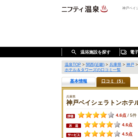
神戸ベイ
温浴施設を探す
電
温泉TOP
>
関西(近畿)
>
兵庫県
>
神戸
ホテル＆タワーズの口コミ一覧
基本情報
口コミ（5）
兵庫県
神戸ベイシェラトンホテ
4.6点
5件
/
4.6点
4.5点