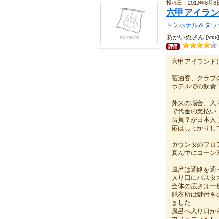
投稿日：2019年8月8
六甲アイラン
トンホテル＆タワ
あかいぬさん
六甲アイランド
宿泊客、クラブの
ホテルでの飲食で
外来の場合、入
で代金の支払い
店員？が日本人
応はしっかりし
カウンタのフロ
真ん中にコーン
風呂は通路を通
入り口にバスタ
全体の広さは一
脱衣所は鍵付き
ました
風呂へ入り口か