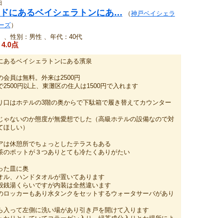
日
ドにあるベイシェラトンにあ…
（
神戸ベイシェラ
ーズ
）
、性別：男性 、年代：40代
4.0点
にあるベイシェラトンにある濱泉
会員は無料。外来は2500円
2500円以上、東灘区の住人は1500円で入れます
り口はホテルの3階の奥からで下駄箱で履き替えてカウンター
じゃないのか態度が無愛想でした（高級ホテルの設備なので対
てほしい）
アは休憩所でちょっとしたテラスもある
茶のポットが３つありとても冷たくありがたい
った皿に奥
オル、ハンドタオルが置いてあります
般銭湯くらいですが内装は全然違います
のロッカーもあり水タンクをセットするウォータサーバがあり
ら入って左側に洗い場があり引き戸を開けて入ります