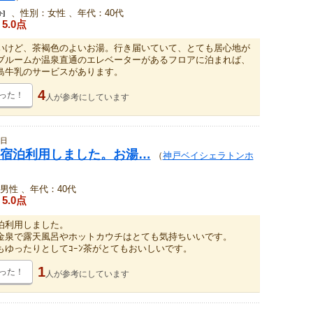
、性別：女性 、年代：40代
5.0点
いけど、茶褐色のよいお湯。行き届いていて、とても居心地が
ブルームか温泉直通のエレベーターがあるフロアに泊まれば、
島牛乳のサービスがあります。
4
った！
人が
参考にしています
5日
宿泊利用しました。お湯…
（
神戸ベイシェラトンホ
男性 、年代：40代
5.0点
泊利用しました。
金泉で露天風呂やホットカウチはとても気持ちいいです。
もゆったりとしてｺｰﾝ茶がとてもおいしいです。
1
った！
人が
参考にしています