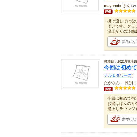
mayamitieさん
掛け流しではな
よいです。クラ
湯上がりの淡路
参考にな
投稿日：2021年9月1
今回は初めて
テル＆タワーズ
）
たかさん 、性別：
今回は初めて宿
お湯はほんのり
湯上りラウンジ
参考にな