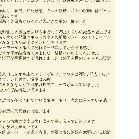
っかりとしていてコラーゲン入り、緑茶成分入りとか場所によ
た
があり、寝湯、打たせ湯、２つの浴槽、片方の浴槽にはジェッ
分あります
風呂で釜風呂があるかと思いきや庭の一部でした
反対側に水風呂があり冷水でなく26度くらいのぬる水温度です
あり片方の部屋はホットカウチの部屋でタイルのリクライニン
ドが３つあり証明にテレビもあります
シャワーがあるのでそれで一旦流してから寝る感じ
ですが汗が結構出てきました。結構いいかもしれません
で洋画が字幕付きで流れてました（外国人用のチャンネル設定
で入口にタオル上のマットがあり、サウナは2段で12人くらい
さでテレビ付き。温度は85度
のＢＳかなんかで日本以外のニュースが流れていました
ないので結構効いてきます
て温泉が使用されており温泉臭もあり、温泉に入っている感じ
で有馬の茶褐色とは違います
メイン浴槽の温度は少し温めで長く入っていられます
の方が温度が高いです
を飾るスペースが多く内湯、外湯ともに景観を大事にする設計