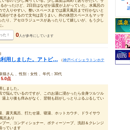
ているので少し濁っている。少し温度は高めでありがたい。サ
ぬるかったけど、2日目はなぜか温度が上がっていた。水風呂の
ので入りやすい。整いスペースまでは露天風呂まで行かないと
気浴ができるので文句は言うまい。外の休憩スペースもマッサ
ったり、アセロラジュースがあったりして嬉しいが、もう少し
た。
0
った！
人が
参考にしています
日
泊利用しました。アトピ…
（
神戸ベイシェラトンホテ
猫さん 、性別：女性 、年代：30代
5.0点
用しました。
肌で悩んでいるのですが、このお湯に浸かったら全身ツルツル
、湯上り後も痒みがなく、翌朝も顔がしっとりぷるぷるしてい
湯、露天風呂、打たせ湯、寝湯、ホットカウチ、ドライサウ
切風呂あり
ンプー、コンディショナー、ボティーソープ、洗顔＆クレンジ
揃っています