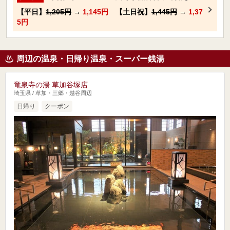
【平日】
1,205円
→
1,145円
【土日祝】
1,445円
→
1,37
5円
周辺の温泉・日帰り温泉・スーパー銭湯
竜泉寺の湯 草加谷塚店
埼玉県 / 草加・三郷・越谷周辺
日帰り
クーポン