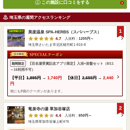
この施設に口コミをする
埼玉県の週間アクセスランキング
1
美楽温泉 SPA-HERBS（スパハーブス）
4.7
入浴料：
1205円～
埼玉県さいたま市北区植竹町1-816-8
【百名湯受賞記念アプリ限定】入浴+岩盤セット（8/11
期間限定
～16利用不可）
【平日】
1,895円
→
1,740円
【休日】
2,655円
→
2,440
円
他にも8個のクーポンがあります。
2
竜泉寺の湯 草加谷塚店
4.4
入浴料：
850円～
埼玉県草加市谷塚上町476