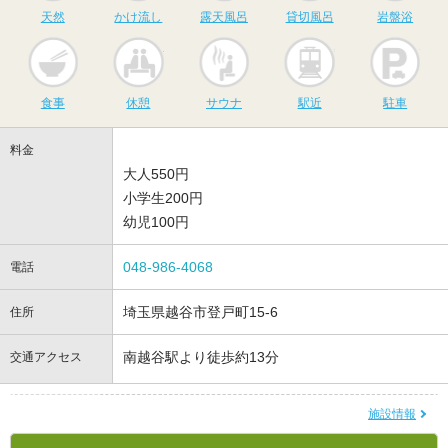
天然
かけ流し
露天風呂
貸切風呂
岩盤浴
食事
休憩
サウナ
駅近
駐
食事
休憩
サウナ
駅近
駐車
料金
大人550円
小学生200円
幼児100円
048-986-4068
電話
埼玉県越谷市登戸町15-6
住所
南越谷駅より徒歩約13分
交通アクセス
施設情報