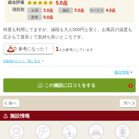
総合評価
5.0点
項目別
5.0点
5.0点
4.0点
お湯
施設
サービス
0.0点
飲食
何度も利用してますが、値段も大人500円と安く、お風呂の温度も
広さも丁度良くて気持ち良いところです。
1
参考になった！
人が
参考にしています
登龍湯の口コミ一覧に戻る
>
施設情報
この施設に口コミをする
施設情報
天然
かけ流し
露天風呂
貸切風呂
岩