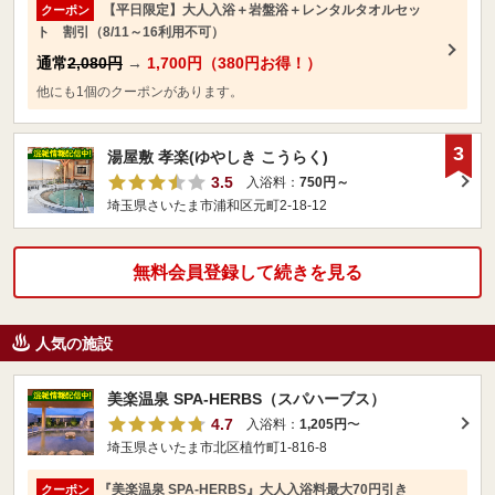
【平日限定】大人入浴＋岩盤浴＋レンタルタオルセッ
クーポン
ト 割引（8/11～16利用不可）
通常
2,080円
→
1,700円（380円お得！）
他にも1個のクーポンがあります。
3
湯屋敷 孝楽(ゆやしき こうらく)
3.5
入浴料：
750円～
埼玉県さいたま市浦和区元町2-18-12
無料会員登録して続きを見る
人気の施設
美楽温泉 SPA-HERBS（スパハーブス）
4.7
入浴料：
1,205円
〜
埼玉県さいたま市北区植竹町1-816-8
『美楽温泉 SPA-HERBS』大人入浴料最大70円引き
クーポン