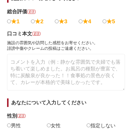
総合評価
必須
★1
★2
★3
★4
★5
口コミ本文
必須
施設の雰囲気や訪問した感想をお寄せください。
誹謗中傷やクレームの投稿はご遠慮ください。
あなたについて入力してください
性別
必須
男性
女性
指定しない