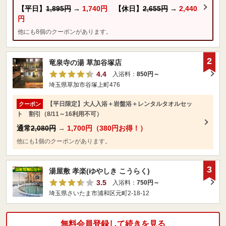
【平日】
1,895円
→
1,740円
【休日】
2,655円
→
2,440
円
他にも8個のクーポンがあります。
2
竜泉寺の湯 草加谷塚店
4.4
入浴料：
850円～
埼玉県草加市谷塚上町476
【平日限定】大人入浴＋岩盤浴＋レンタルタオルセッ
クーポン
ト 割引（8/11～16利用不可）
通常
2,080円
→
1,700円（380円お得！）
他にも1個のクーポンがあります。
3
湯屋敷 孝楽(ゆやしき こうらく)
3.5
入浴料：
750円～
埼玉県さいたま市浦和区元町2-18-12
無料会員登録して続きを見る