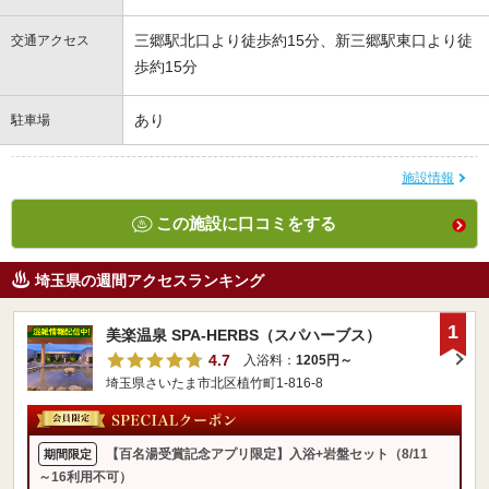
三郷駅北口より徒歩約15分、新三郷駅東口より徒
交通アクセス
歩約15分
あり
駐車場
施設情報
この施設に口コミをする
埼玉県の週間アクセスランキング
1
美楽温泉 SPA-HERBS（スパハーブス）
4.7
入浴料：
1205円～
埼玉県さいたま市北区植竹町1-816-8
【百名湯受賞記念アプリ限定】入浴+岩盤セット（8/11
期間限定
～16利用不可）