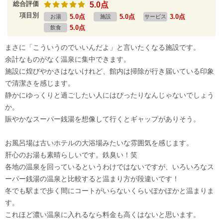
総合評価
5.0点
項目別
5.0点
5.0点
3.0点
お湯
施設
サービス
5.0点
飲食
まさに「こういうのでいいんだよ」と言いたくなる施設です。
余計なものがなく温泉に集中できます。
施設に煌びやかさはないけれど、館内は掃除が行き届いている印象
で清潔さを感じます。
静かにゆっくりと過ごしたい人にはぴったりなんじゃないでしょう
か。
賑やかなスーパー銭湯を想像して行くとギャップがありそう。
お風呂場は古いホテルの大浴場みたいな雰囲気を感じます。
肝心のお湯も素晴らしいです。鉄臭い！笑
各地の温泉を回っているというわけではないですが、いろいろなス
ーパー銭湯の温泉と比較すると温まり方が段違いです！
冬でも駅まで歩く間にコートがいらないくらいぽかぽかと温まりま
す。
これほど濃い温泉に入れるなら料金も高くはないと思います。