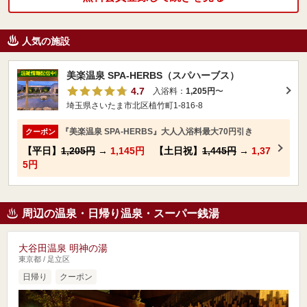
人気の施設
美楽温泉 SPA-HERBS（スパハーブス）
4.7
入浴料：
1,205円
〜
埼玉県さいたま市北区植竹町1-816-8
『美楽温泉 SPA-HERBS』大人入浴料最大70円引き
クーポン
【平日】
1,205円
→
1,145円
【土日祝】
1,445円
→
1,37
5円
周辺の温泉・日帰り温泉・スーパー銭湯
大谷田温泉 明神の湯
東京都 / 足立区
日帰り
クーポン