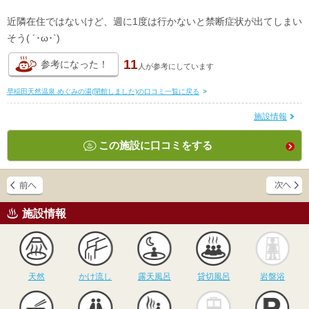
近隣在住ではないけど、週に1度は行かないと禁断症状が出てしまい
そう( ´･ω･`)
11
参考になった！
人が
参考にしています
早稲田天然温泉 めぐみの湯(閉館しました)の口コミ一覧に戻る
>
施設情報
この施設に口コミをする
施設情報
天然
かけ流し
露天風呂
貸切風呂
岩
天然
かけ流し
露天風呂
貸切風呂
岩盤浴
食事
休憩
サウナ
駅近
駐