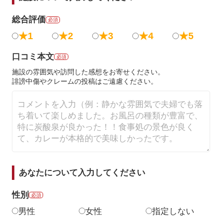
総合評価
必須
★1
★2
★3
★4
★5
口コミ本文
必須
施設の雰囲気や訪問した感想をお寄せください。
誹謗中傷やクレームの投稿はご遠慮ください。
あなたについて入力してください
性別
必須
男性
女性
指定しない