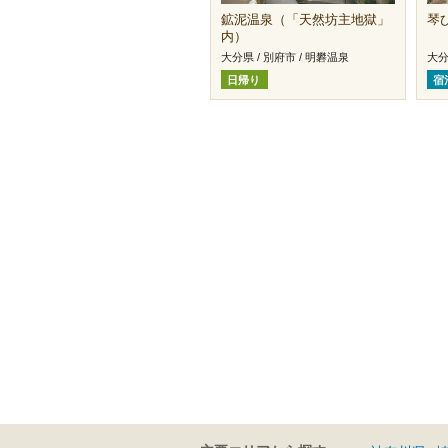
鉱泥温泉（「天然坊主地獄」
琴
内）
大分県 / 別府市 / 明礬温泉
大分
日帰り
宿