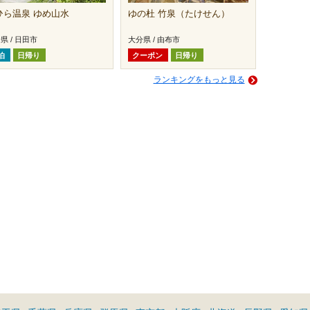
ひら温泉 ゆめ山水
ゆの杜 竹泉（たけせん）
県 / 日田市
大分県 / 由布市
泊
日帰り
クーポン
日帰り
ランキングをもっと見る