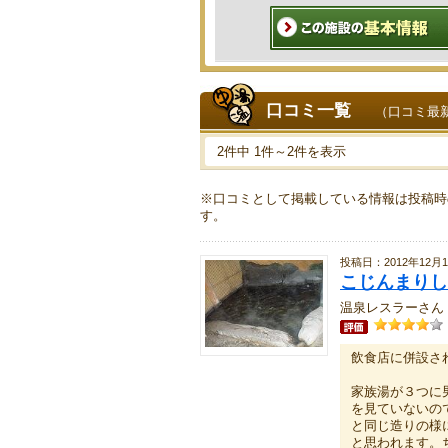
口コミ一覧
（口コミ最
2件中 1件～2件を表示
※口コミとして掲載している情報は投稿時
す。
投稿日：2012年12月
こじんまりし
温泉レスラーさん
飲食店に併設さ
家族湯が３つに
を見ていないの
と同じ造りの様
と思われます。