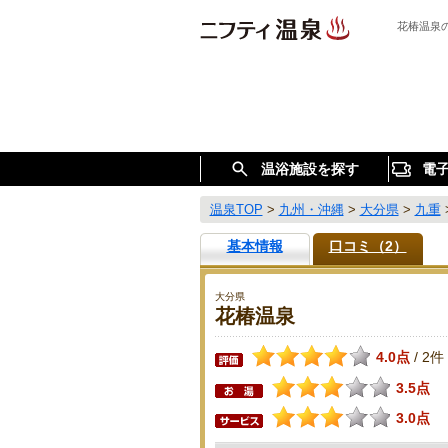
花椿温泉
温浴施設を探す
電
温泉TOP
>
九州・沖縄
>
大分県
>
九重
基本情報
口コミ（2）
大分県
花椿温泉
4.0点
2件
/
3.5点
3.0点