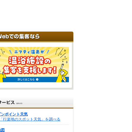
ピンポイント天気
「行楽地のスポット天気」を調べる
地図