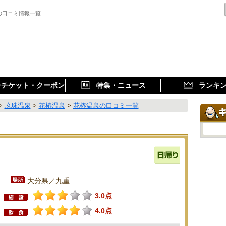
の口コミ情報一覧
子チケット・クーポン
特集・ニュース
ランキ
>
玖珠温泉
>
花椿温泉
>
花椿温泉の口コミ一覧
大分県／九重
3.0点
4.0点