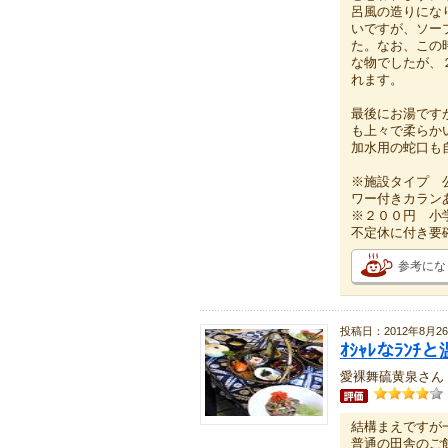
呂風の造りにな
いですが、ソー
た。なお、この
な物でしたが、
れます。
最後にお湯です
も上々で柔らか
加水用の蛇口も
※施設タイプ 
ワー付きカラン
※２００円 小
不定休に付き
参考にな
投稿日：2012年8月2
ｵｼｬﾚなﾗﾝﾁ
愛裸舞硫黄泉さん
結構まえですが一
普通の田舎のご