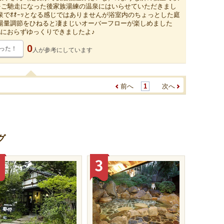
ﾁをご馳走になった後家族湯練の温泉にはいらせていただきまし
泉でｵｵｰｯとなる感じではありませんが浴室内のちょっとした庭
湯量調節をひねると凄まじいオーバーフローが楽しめました
も他におらずゆっくりできましたよ♪
0
った！
人が
参考にしています
前へ
1
次へ
グ