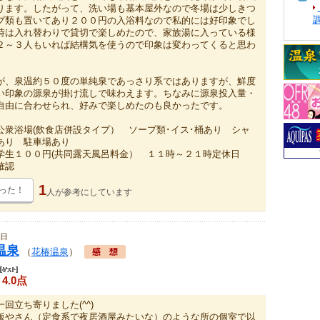
ります。したがって、洗い場も基本屋外なので冬場は少しきつ
プ類も置いてあり２００円の入浴料なので私的には好印象でし
時は入れ替わりで貸切で楽しめたので、家族湯に入っている様
２～３人もいれば結構気を使うので印象は変わってくると思わ
が、泉温約５０度の単純泉であっさり系ではありますが、鮮度
い印象の源泉が掛け流しで味わえます。ちなみに源泉投入量・
自由に合わせられ、好みで楽しめたのも良かったです。
公衆浴場(飲食店併設タイプ） ソープ類･イス･桶あり シャ
あり 駐車場あり
学生１００円(共同露天風呂料金） １１時～２１時定休日
要確認
1
った！
人が
参考にしています
6日
と温泉
（
花椿温泉
）
4.0点
回立ち寄りました(^^)
飯やさん（定食系で夜居酒屋みたいな）のような所の個室で以