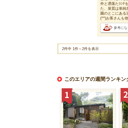
外と洒落たﾗﾝ
た、泉質は単純
園のとこにある
(^^)お客さん
参考にな
2件中 1件～2件を表示
このエリアの週間ランキン