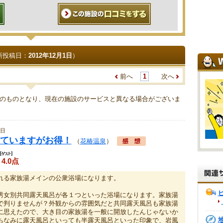
新投稿日：
2012年12月1日
）
前へ
1
次へ
のものとなり、現在の施設のサービスと異なる場合がございま
1日
ていますがお得！
（
花椿温泉
）
4.0点
れる家族湯メインの公衆浴場になります。
男女別共同露天風呂が各１つといった浴場になります。家族湯
で判りませんが？外観からの雰囲気だと共同露天風呂も家族湯
に思えたので、大き目の家族湯を一般に開放したんじゃないか
ちなみに露天風呂といっても半露天風呂といった印象で、岩風