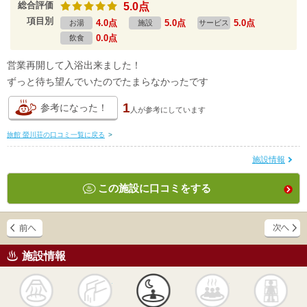
総合評価
5.0点
項目別
4.0点
5.0点
5.0点
お湯
施設
サービス
0.0点
飲食
営業再開して入浴出来ました！
ずっと待ち望んでいたのでたまらなかったです
1
参考になった！
人が
参考にしています
旅館 螢川荘の口コミ一覧に戻る
>
施設情報
この施設に口コミをする
施設情報
天然
かけ流し
露天風呂
貸切風呂
岩