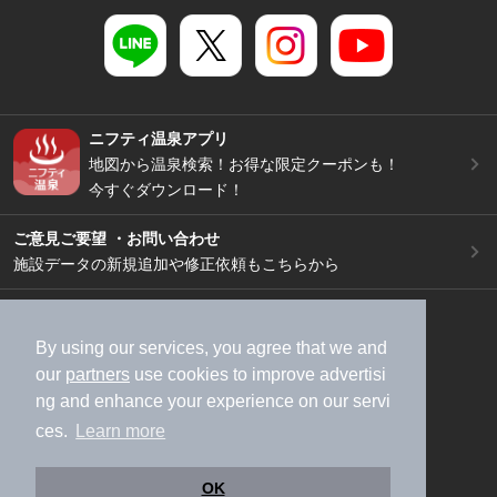
ニフティ温泉アプリ
地図から温泉検索！お得な限定クーポンも！
今すぐダウンロード！
ご意見ご要望 ・お問い合わせ
施設データの新規追加や修正依頼もこちらから
スマートフォン
/
PC
加盟店募集（資料請求）
広告出稿のご案内
By using our services, you agree that we and
our
partners
use cookies to improve advertisi
利用規約
ライフスタイルMEMBERS+規約
ng and enhance your experience on our servi
特定商取引法に基づく表記
ヘルプ
採用情報
ces.
Learn more
運営会社
個人情報保護ポリシー
©NIFTY Lifestyle Co., Ltd.
OK