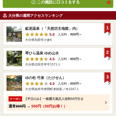
この施設に口コミをする
大分県の週間アクセスランキング
1
鉱泥温泉（「天然坊主地獄」内）
5.0
入浴料：
900円～
大分県別府市小倉6
2
琴ひら温泉 ゆめ山水
4.5
入浴料：
800円～
大分県日田市琴平1571-1
3
ゆの杜 竹泉（たけせん）
4.0
入浴料：
600円～
大分県由布市挾間町来鉢影ノ木1047-1
【平日のみ】一般露天風呂入浴料50円引き
クーポン
通常
600円
→
550円（50円お得！）