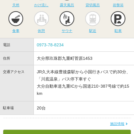
天然
かけ流し
露天風呂
貸切風呂
岩盤浴
食事
休憩
サウナ
駅近
駐
食事
休憩
サウナ
駅近
駐車
0973-78-8234
電話
大分県玖珠郡九重町菅原1453
住所
JR久大本線豊後森駅から小国行きバスで約30分、
交通アクセス
「川底温泉」バス停下車すぐ
大分自動車道九重ICから国道210･387号線で約15
km
20台
駐車場
施設情報