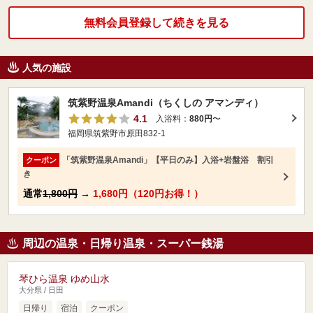
無料会員登録して続きを見る
人気の施設
筑紫野温泉Amandi（ちくしの アマンディ）
4.1
入浴料：
880円
〜
福岡県筑紫野市原田832-1
「筑紫野温泉Amandi」【平日のみ】入浴+岩盤浴 割引
クーポン
き
通常
1,800円
→
1,680円（120円お得！）
周辺の温泉・日帰り温泉・スーパー銭湯
琴ひら温泉 ゆめ山水
大分県 / 日田
日帰り
宿泊
クーポン