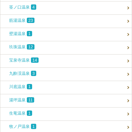
筌ノ口温泉
4
筋湯温泉
23
壁湯温泉
1
玖珠温泉
12
宝泉寺温泉
14
九酔渓温泉
3
川底温泉
1
湯坪温泉
11
生竜温泉
1
牧ノ戸温泉
1