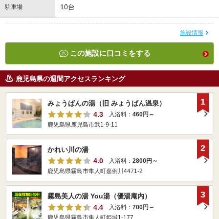
10台
駐車場
施設情報
この施設に口コミをする
鹿児島県の週間アクセスランキング
1
みょうばんの湯（旧 みょうばん温泉）
4.3
入浴料：
460円～
鹿児島県鹿児島市武1-9-11
2
かれい川の湯
4.0
入浴料：
2800円～
鹿児島県霧島市隼人町嘉例川4471-2
3
霧島美人の湯 You湯（優湯庵内）
4.4
入浴料：
700円～
鹿児島県霧島市隼人町姫城1-177