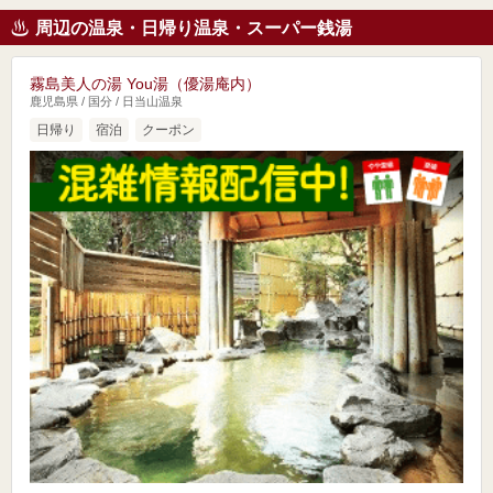
周辺の温泉・日帰り温泉・スーパー銭湯
霧島美人の湯 You湯（優湯庵内）
鹿児島県 / 国分 / 日当山温泉
日帰り
宿泊
クーポン