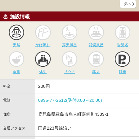
施設情報
天然
かけ流し
露天風呂
貸切風呂
岩
天然
かけ流し
露天風呂
貸切風呂
岩盤浴
食事
休憩
サウナ
駅近
駐
食事
休憩
サウナ
駅近
駐車
200円
料金
0995-77-2512(受付8:00～20:00)
電話
鹿児島県霧島市隼人町嘉例川4389-1
住所
国道223号線沿い
交通アクセス