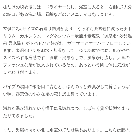
棚だけの脱衣場には、ドライヤーなし。浴室に入ると、右側に2人分
の蛇口がある洗い場。石鹸などのアメニティはありません。
左側に2人サイズの石造り内湯があり、うっすら茶褐色に濁ったナト
リウム・カルシウム・マグネシウムー炭酸水素塩泉（源泉名: 妙見温
泉 秀水湯）がドバドバと注がれ、ザーザーとオーバーフローしてい
ます。泉温43.7℃を加水・加温なしで、43℃弱位で供給。肌がやや
スベスベする浴感です。循環・消毒なしで、源泉かけ流し。大量の
フレッシュな湯が投入されているため、あっという間に体に気泡が
まとわり付きます。
パイプの湯口の湯を口に含むと、ほんのりと鉄臭がして旨じょっぱ
い味。赤茶色の小さな湯の花も沢山舞っています。
溢れた湯が流れていく様子に見惚れつつ、しばらく貸切状態でまっ
たりできました。
また、男湯の向かい側に別室の打たせ湯もあります。こちらは脱衣