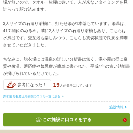
場が無いので、タオル一枚腰に巻いて、人が来ないタイミングを見
計らって駆け込みます。
3人サイズの石造り浴槽に、打たせ湯が1本落ちています。湯温は、
41℃弱位のぬるめ。隣に2人サイズの石造り浴槽もあり、こちらは
水風呂です。交互浴も楽しみつつ、こちらも貸切状態で良泉を満喫
させていただきました。
ちなみに、脱衣場には温泉の詳しい分析書は無く、湯小屋の壁に泉
質や泉温、適応症や禁忌症が簡単に書かれた、平成4年の古い効能書
が掲げられているだけでした。
19
参考になった！
人が
参考にしています
秀水湯 妙見指圧治療院の口コミ一覧に戻る
>
施設情報
この施設に口コミをする