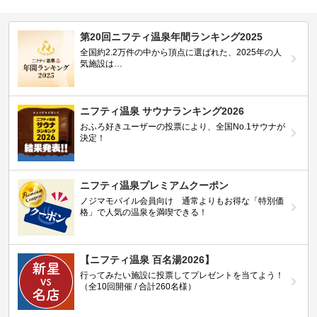
第20回ニフティ温泉年間ランキング2025
全国約2.2万件の中から頂点に選ばれた、2025年の人
気施設は…
ニフティ温泉 サウナランキング2026
おふろ好きユーザーの投票により、全国No.1サウナが
決定！
ニフティ温泉プレミアムクーポン
ノジマモバイル会員向け 通常よりもお得な「特別価
格」で人気の温泉を満喫できる！
【ニフティ温泉 百名湯2026】
行ってみたい施設に投票してプレゼントを当てよう！
（全10回開催 / 合計260名様）