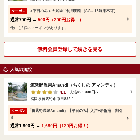
＜平日のみ＞大浴場ご利用割引（8/8～16利用不可）
クーポン
通常
700円
→
500円（200円お得！）
他にも2個のクーポンがあります。
無料会員登録して続きを見る
人気の施設
筑紫野温泉Amandi（ちくしの アマンディ）
4.1
入浴料：
880円
〜
福岡県筑紫野市原田832-1
「筑紫野温泉Amandi」【平日のみ】入浴+岩盤浴 割引
クーポン
き
通常
1,800円
→
1,680円（120円お得！）