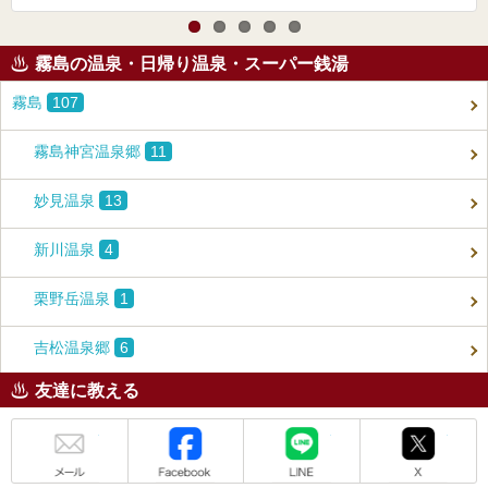
霧島の温泉・日帰り温泉・スーパー銭湯
霧島
107
霧島神宮温泉郷
11
妙見温泉
13
新川温泉
4
栗野岳温泉
1
吉松温泉郷
6
友達に教える
メール
Facebook
LINE
X