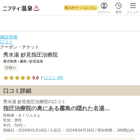
購入済チケットはこちら
ログイン
履歴
メニュー
施設情報
口コミ
クーポン・チケット
秀水湯 妙見指圧治療院
鹿児島県 / 霧島 / 妙見温泉
日帰り
5.0
/
口コミ 4件
口コミ詳細
秀水湯 妙見指圧治療院の口コミ
指圧治療院の奥にある霧島の隠れた名湯…
投稿者：きくりんさん
性別：男性
年代：50代～
投稿日：2026年01月18日 / 入浴日： 2024年04月19日 / 滞在時間： 2時間以内