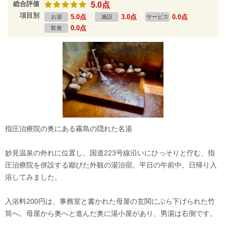
総合評価
5.0点
項目別
5.0点
3.0点
0.0点
お湯
施設
サービス
0.0点
飲食
指圧治療院の奥にある霧島の隠れた名湯
妙見温泉の外れに位置し、国道223号線沿いにひっそりと佇む、指
圧治療院を併設する鄙びた外観の湯治宿。平日の午前中、日帰り入
浴してみました。
入浴料200円は、事務室と書かれた母屋の玄関にぶら下げられた竹
筒へ。母屋から奥へと進んだ奥に湯小屋があり、男湯は右側です。