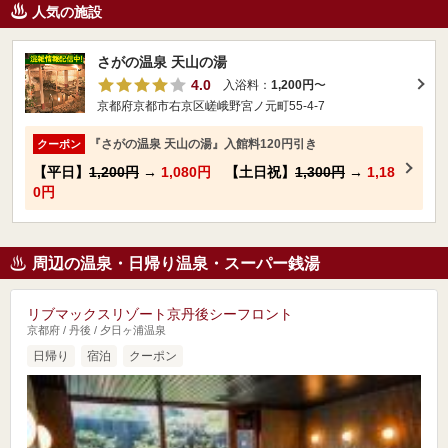
人気の施設
さがの温泉 天山の湯
4.0
入浴料：
1,200円
〜
京都府京都市右京区嵯峨野宮ノ元町55-4-7
『さがの温泉 天山の湯』入館料120円引き
クーポン
【平日】
1,200円
→
1,080円
【土日祝】
1,300円
→
1,18
0円
周辺の温泉・日帰り温泉・スーパー銭湯
リブマックスリゾート京丹後シーフロント
京都府 / 丹後 / 夕日ヶ浦温泉
日帰り
宿泊
クーポン