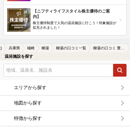
【ニフティライフスタイル株主優待のご案
内】
株主優待制度で人気の温浴施設に行こう！対象施設が
拡充されました！
)
兵庫県
城崎
柳湯
柳湯の口コミ一覧
柳湯の口コミ 豊岡に四年ほど住んでいましたが、城崎温…
温浴施設を探す
エリアから探す
地図から探す
特徴から探す