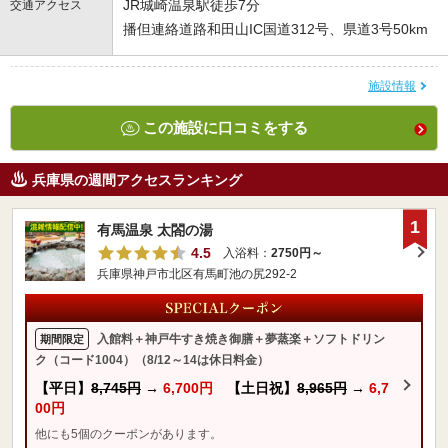
JR城崎温泉駅徒歩7分
交通アクセス
播但連絡道路和田山IC国道312号、県道3号50km
施設情報
この施設に口コミをする
兵庫県の週間アクセスランキング
1
有馬温泉 太閤の湯
4.5
入浴料：
2750円～
兵庫県神戸市北区有馬町池の尻292-2
入館料＋神戸牛すき焼き御膳＋夢蒸楽＋ソフトドリン
期間限定
ク（コード1004）（8/12～14は休日料金）
【平日】
8,745円
→
6,700円
【土日祝】
8,965円
→
6,7
00円
他にも5個のクーポンがあります。