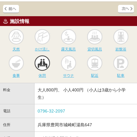
施設情報
天然
かけ流し
露天風呂
貸切風呂
岩
天然
かけ流し
露天風呂
貸切風呂
岩盤浴
食事
休憩
サウナ
駅近
駐
食事
休憩
サウナ
駅近
駐車
大人800円、 小人400円 （小人は3歳から小学
料金
生）
0796-32-2097
電話
兵庫県豊岡市城崎町湯島647
住所