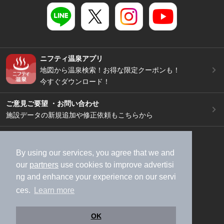
ニフティ温泉アプリ
地図から温泉検索！お得な限定クーポンも！
今すぐダウンロード！
ご意見ご要望 ・お問い合わせ
施設データの新規追加や修正依頼もこちらから
スマートフォン
/
PC
加盟店募集（資料請求）
広告出稿のご案内
By using our services, you agree that we and
our
partners
use cookies to improve advertisi
利用規約
ライフスタイルMEMBERS+規約
ng and enhance your experience on our servi
特定商取引法に基づく表記
ヘルプ
採用情報
ces.
Learn more
運営会社
個人情報保護ポリシー
©NIFTY Lifestyle Co., Ltd.
OK