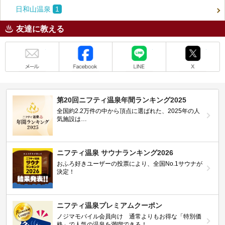
日和山温泉
1
友達に教える
メール
Facebook
LINE
X
第20回ニフティ温泉年間ランキング2025
全国約2.2万件の中から頂点に選ばれた、2025年の人
気施設は…
ニフティ温泉 サウナランキング2026
おふろ好きユーザーの投票により、全国No.1サウナが
決定！
ニフティ温泉プレミアムクーポン
ノジマモバイル会員向け 通常よりもお得な「特別価
格」で人気の温泉を満喫できる！