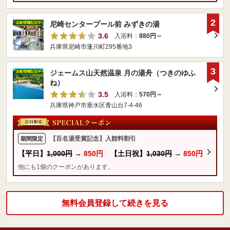
2
尼崎センタープール前 みずきの湯
3.6
入浴料：
880円～
兵庫県尼崎市蓬川町295番地3
3
ジェームス山天然温泉 月の湯舟（つきのゆふ
ね）
3.5
入浴料：
570円～
兵庫県神戸市垂水区青山台7-4-46
【百名湯受賞記念】入館料割引
期間限定
【平日】
1,000円
→
850円
【土日祝】
1,030円
→
850円
他にも1個のクーポンがあります。
無料会員登録して続きを見る