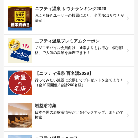
ニフティ温泉 サウナランキング2026
おふろ好きユーザーの投票により、全国No.1サウナが
決定！
ニフティ温泉プレミアムクーポン
ノジマモバイル会員向け 通常よりもお得な「特別価
格」で人気の温泉を満喫できる！
【ニフティ温泉 百名湯2026】
行ってみたい施設に投票してプレゼントを当てよう！
（全10回開催 / 合計260名様）
岩盤浴特集
日本全国の岩盤浴情報だけをピックアップ。まとめて
検索！