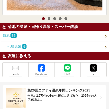
菊池の温泉・日帰り温泉・スーパー銭湯
菊池
39
七城温泉
6
友達に教える
メール
Facebook
LINE
X
第20回ニフティ温泉年間ランキング2025
全国約2.2万件の中から頂点に選ばれた、2025年の人
気施設は…