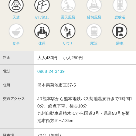
天然
かけ流し
露天風呂
貸切風呂
岩盤浴
食事
休憩
サウナ
駅近
駐
食事
休憩
サウナ
駅近
駐車
大人430円 小人250円
料金
0968-24-3439
電話
熊本県菊池市亘37-5
住所
JR熊本駅から熊本電鉄バス菊池温泉行きで1時間1
交通アクセス
0分、終点下車、徒歩10分
九州自動車道植木ICから国道3号・県道53号を菊
池市街方面へ13km
70台（無料）
駐車場