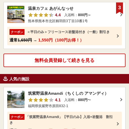
3
温泉カフェ あがんなっせ
4.4
入浴料：
800円～
熊本県熊本市北区鶴羽田3丁目10番1号
＜平日のみ＞フリーコース岩盤浴付き（一般）割引き
クーポン
通常
1,650円
→
1,550円（100円お得！）
無料会員登録して続きを見る
人気の施設
筑紫野温泉Amandi（ちくしの アマンディ）
4.1
入浴料：
880円
〜
福岡県筑紫野市原田832-1
「筑紫野温泉Amandi」【平日のみ】入浴+岩盤浴 割引
クーポン
き