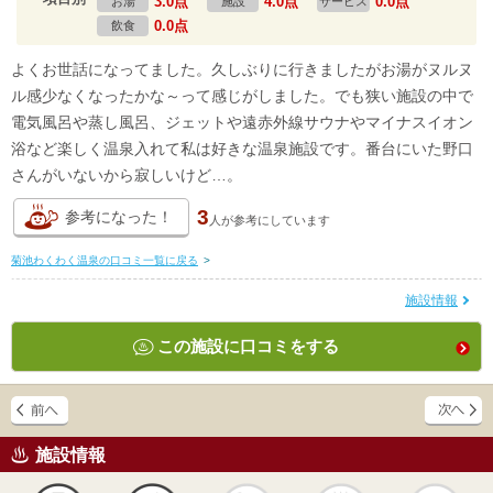
3.0点
4.0点
0.0点
お湯
施設
サービス
0.0点
飲食
よくお世話になってました。久しぶりに行きましたがお湯がヌルヌ
ル感少なくなったかな～って感じがしました。でも狭い施設の中で
電気風呂や蒸し風呂、ジェットや遠赤外線サウナやマイナスイオン
浴など楽しく温泉入れて私は好きな温泉施設です。番台にいた野口
さんがいないから寂しいけど…。
3
参考になった！
人が
参考にしています
菊池わくわく温泉の口コミ一覧に戻る
>
施設情報
この施設に口コミをする
施設情報
天然
かけ流し
露天風呂
貸切風呂
岩