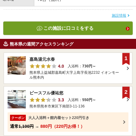
施設情報
この施設に口コミをする
熊本県の週間アクセスランキング
1
嘉島湯元水春
4.0
入浴料：
730円～
熊本県上益城郡嘉島町大字上島字長池2232 イオンモー
ル熊本内
2
ピースフル優祐悠
3.3
入浴料：
550円～
熊本県熊本市東区下南部3-11-136
大人入浴料＋館内着セット220円引き
クーポン
通常
1,100円
→
880円（220円お得！）