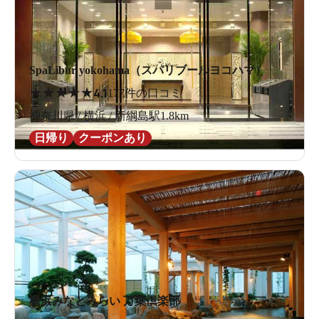
SpaLibur yokohama（スパリブールヨコハマ）
★
★
★
★
★
4.1
177件の口コミ
神奈川県 / 横浜 / 新綱島駅1.8km
日帰り
クーポンあり
横浜みなとみらい 万葉倶楽部