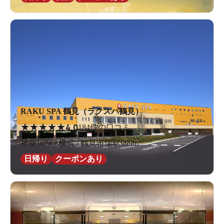
RAKU SPA 鶴見（ラクスパ鶴見）
★
★
★
★
★
4.0
184件の口コミ
神奈川県 / 横浜 / 鶴見市場駅999m
日帰り
クーポンあり