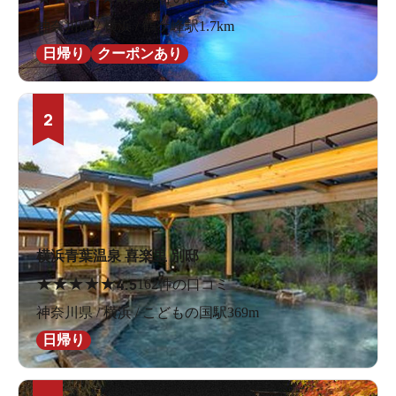
神奈川県 / 横浜 / 鶴ケ峰駅1.7km
日帰り
クーポンあり
2
横浜青葉温泉 喜楽里 別邸
★
★
★
★
★
4.5
162件の口コミ
神奈川県 / 横浜 / こどもの国駅369m
日帰り