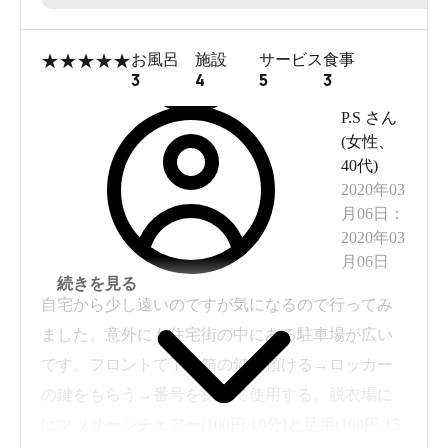
★
★
★
★
★
お風呂
施設
サービス
食事
3
4
5
3
P.S
さん
(
女性
、
40代
)
2020年03
月06日
：
2020年03
月06日
続きを見る
自宅から少し遠いのですが気になるので行ってみ
ました。意外にも住宅街の中にある駐車場が広い
です。フロントで下駄箱の鍵を預ける→ロッカー
の鍵をもらう→番号を探して使用する。脱衣場に
はマッサージチェアー(100円/10分)と足用(100円/15