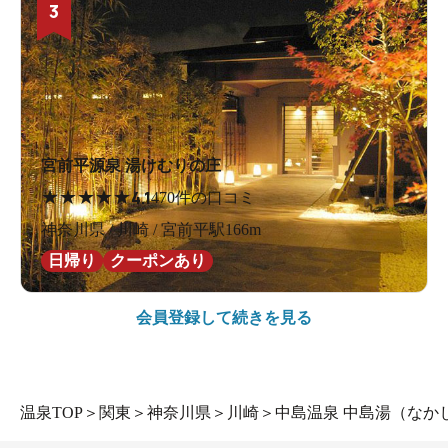
3
宮前平源泉 湯けむりの庄
★
★
★
★
★
4.1
470件の口コミ
神奈川県 / 川崎 / 宮前平駅166m
日帰り
クーポンあり
会員登録して続きを見る
温泉TOP
＞
関東
＞
神奈川県
＞
川崎
＞
中島温泉 中島湯（なか