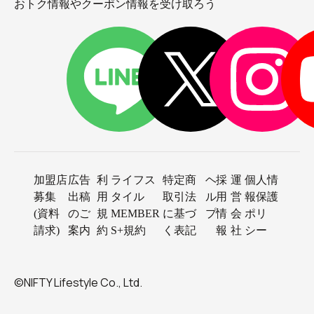
おトク情報やクーポン情報を受け取ろう
加盟店
広告
利
ライフス
特定商
ヘ
採
運
個人情
募集
出稿
用
タイル
取引法
ル
用
営
報保護
(資料
のご
規
MEMBER
に基づ
プ
情
会
ポリ
請求)
案内
約
S+規約
く表記
報
社
シー
©NIFTY Lifestyle Co., Ltd.