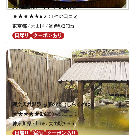
天然温泉 ヌーランド さがみゆ
★
★
★
★
★
4.3
151件の口コミ
東京都 / 大田区 / 雑色駅273m
日帰り
クーポンあり
縄文天然温泉 志楽の湯（しらくのゆ）
★
★
★
★
★
3.9
338件の口コミ
神奈川県 / 川崎 / 矢向駅305m
日帰り
宿泊
クーポンあり