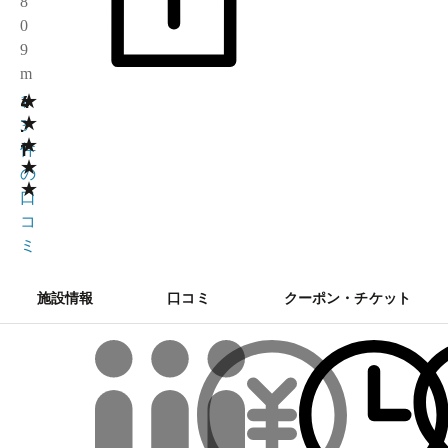
8
0
9
m
★
4
1
★
.
3
★
1
件
★
の
★
口
コ
ミ
施設情報
口コミ
クーポン・チケット