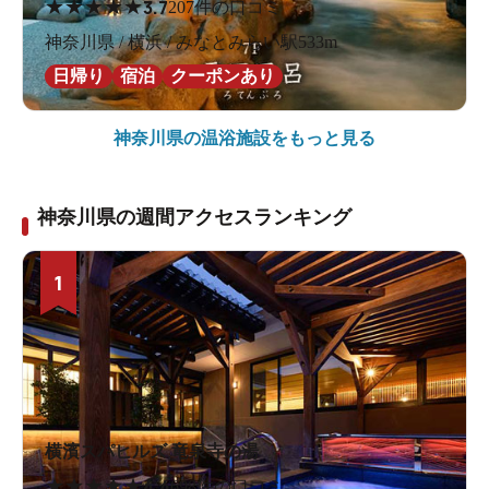
★
★
★
★
★
3.7
207件の口コミ
神奈川県 / 横浜 / みなとみらい駅533m
日帰り
宿泊
クーポンあり
神奈川県の
温浴施設をもっと見る
神奈川県の週間アクセスランキング
1
横濱スパヒルズ 竜泉寺の湯
★
★
★
★
★
4.4
698件の口コミ