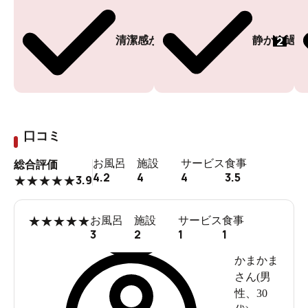
2
清潔感がある
静かに過ご
口コミ
お風呂
施設
サービス
食事
総合評価
4.2
4
4
3.5
3.9
★
★
★
★
★
★
★
★
★
★
お風呂
施設
サービス
食事
3
2
1
1
かまかま
さん(
男
性
、
30