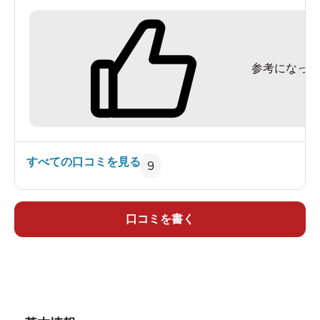
分)とがある。黒湯は加温&加水で入浴に適した温
度調整、塩素を加えて衛生面を保っているそうで
す(表示あり)。浴槽は十分広くジェットバスもあ
参考になった
り。奥の扉を開けて(半露天風呂)入ると左手すぐに
洗い場があり新しめ。その前方左手の扉の奥にミ
ニプールのような浴槽、チェアーがあり、観葉植
物も。上方からは外気が取り込めるようで日中は
日が差すと明るそう。
すべての口コミを見る
9
口コミを書く