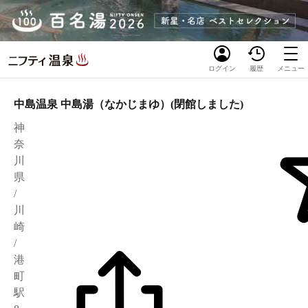
ログイン
履歴
メニュー
中島温泉 中島湯（なかじまゆ）(閉館しました)
神
奈
川
県
/
川
崎
/
港
町
駅