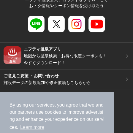
おトク情報やクーポン情報を受け取ろう
ニフティ温泉アプリ
地図から温泉検索！お得な限定クーポンも！
今すぐダウンロード！
ご意見ご要望 ・お問い合わせ
施設データの新規追加や修正依頼もこちらから
スマートフォン
/
PC
加盟店募集（資料請求）
広告出稿のご案内
By using our services, you agree that we and
our
partners
use cookies to improve advertisi
利用規約
ライフスタイルMEMBERS+規約
ng and enhance your experience on our servi
特定商取引法に基づく表記
ヘルプ
採用情報
ces.
Learn more
運営会社
個人情報保護ポリシー