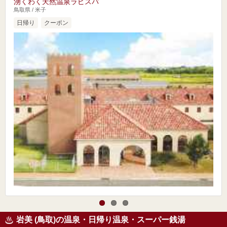
湧くわく天然温泉ラピスパ
鳥取県 / 米子
日帰り
クーポン
岩美 (鳥取)の温泉・日帰り温泉・スーパー銭湯