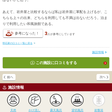
あえて、岩井屋と比較するならば私は岩井屋に軍配を上げるが、こ
ちらも上々の出来、どちらを利用しても不満は出ないだろう。泊ま
りで利用したい和風旅館である。
3
参考になった！
人が
参考にしています
明石家の口コミ一覧に戻る
>
施設情報
この施設に口コミをする
施設情報
天然
かけ流し
露天風呂
貸切風呂
岩
天然
かけ流し
露天風呂
貸切風呂
岩盤浴