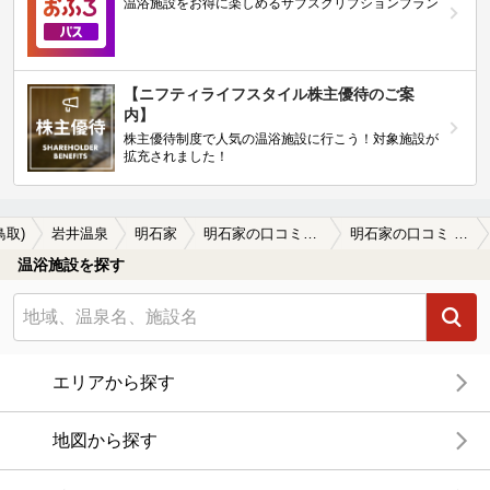
温浴施設をお得に楽しめるサブスクリプションプラン
【ニフティライフスタイル株主優待のご案
内】
株主優待制度で人気の温浴施設に行こう！対象施設が
拡充されました！
鳥取)
岩井温泉
明石家
明石家の口コミ一覧
明石家の口コミ 混浴庭園露天風呂
温浴施設を探す
エリアから探す
地図から探す