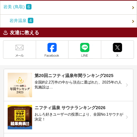
岩美 (鳥取)
6
岩井温泉
4
友達に教える
メール
Facebook
LINE
X
第20回ニフティ温泉年間ランキング2025
全国約2.2万件の中から頂点に選ばれた、2025年の人
気施設は…
ニフティ温泉 サウナランキング2026
おふろ好きユーザーの投票により、全国No.1サウナが
決定！