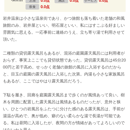
0.0点
0.0点
0.0点
お湯
施設
サービス
0.0点
飲食
岩井温泉は小さな温泉街であり、かつ旅館も落ち着いた老舗の和風
旅館のみ、岩井屋といい、明石屋といい、私にはすこぶる好ましい
雰囲気に思える。一応事前に連絡のうえ、立ち寄り湯で利用させて
頂いた。
二種類の貸切露天風呂もあるが、混浴の庭園露天風呂には利用者が
おらず、事実上ここでも貸切状態であった。貸切露天風呂は45分20
00円と若干高め。せっかく老舗の旅館の風呂に入浴するのだから
と、目玉の庭園の露天風呂に入浴した次第。内湯も小さな家族風呂
もあるが、ここではやはり露天風呂だろう。
下駄を履き、回廊を庭園露天風呂まで歩くのが風情あって良い。樹
木を周囲に配置した露天風呂は風情あるものだったが、意外と狭
い。ひとつの岩風呂をふたつに分けた感のある露天風呂は、手前が
湯温が高めで、奥が低め、癖のない柔らかな湯で長湯が可能であ
る。私は昼間に入浴したが、夜間の方が情緒があってよろしいので
はないかと思う。