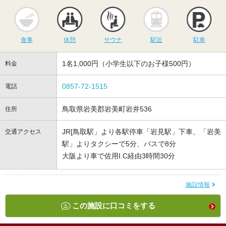
食事
休憩
サウナ
駅近
駐
食事
休憩
サウナ
駅近
駐車
1名1,000円（小学生以下のお子様500円）
料金
0857-72-1515
電話
鳥取県岩美郡岩美町岩井536
住所
JR[鳥取駅」より各駅停車「岩見駅」下車、「岩美
交通アクセス
駅」よりタクシーで5分、バスで8分
大阪より車で佐用I.C経由3時間30分
施設情報
この施設に口コミをする