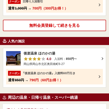
日帰り入浴割引
クーポン
通常
1,000円
→
700円（300円お得！）
無料会員登録して続きを見る
人気の施設
後楽温泉 ほのかの湯
4.0
入浴料：
850円
〜
岡山県岡山市北区奥田南町6-27
『後楽温泉 ほのかの湯』入館料60円引き
クーポン
通常
850円
→
790円（60円お得！）
周辺の温泉・日帰り温泉・スーパー銭湯