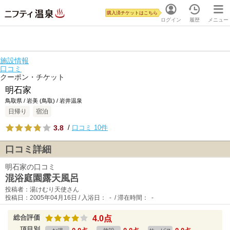
購入済チケットはこちら
ログイン
履歴
メニュー
施設情報
口コミ
クーポン・チケット
明石家
鳥取県 / 岩美 (鳥取) / 岩井温泉
日帰り
宿泊
3.8
/
口コミ 10件
口コミ詳細
明石家の口コミ
混浴庭園露天風呂
投稿者：湯けむり天使さん
投稿日：2005年04月16日 / 入浴日： - / 滞在時間： -
総合評価
4.0点
項目別