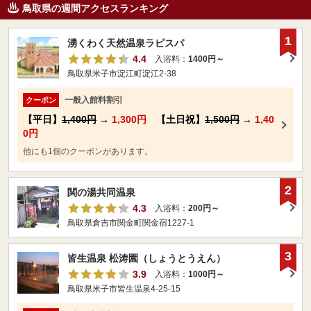
鳥取県の週間アクセスランキング
1
湧くわく天然温泉ラピスパ
4.4
入浴料：
1400円～
鳥取県米子市淀江町淀江2-38
一般入館料割引
クーポン
【平日】
1,400円
→
1,300円
【土日祝】
1,500円
→
1,40
0円
他にも1個のクーポンがあります。
2
関の湯共同温泉
4.3
入浴料：
200円～
鳥取県倉吉市関金町関金宿1227-1
3
皆生温泉 松涛園（しょうとうえん）
3.9
入浴料：
1000円～
鳥取県米子市皆生温泉4-25-15