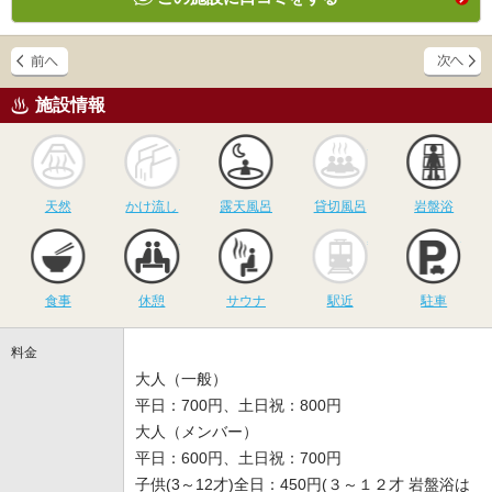
施設情報
天然
かけ流し
露天風呂
貸切風呂
岩
天然
かけ流し
露天風呂
貸切風呂
岩盤浴
食事
休憩
サウナ
駅近
駐
食事
休憩
サウナ
駅近
駐車
料金
大人（一般）
平日：700円、土日祝：800円
大人（メンバー）
平日：600円、土日祝：700円
子供(3～12才)全日：450円(３～１２才 岩盤浴は