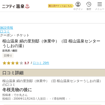
購入済チケットはこちら
ログイン
履歴
メニュー
施設情報
口コミ
クーポン・チケット
桜山温泉 絹の里別邸（休業中）（旧 桜山温泉センター
うしおの湯）
群馬県 / 磯部
日帰り
3.7
/
口コミ 29件
口コミ詳細
桜山温泉 絹の里別邸（休業中）（旧 桜山温泉センターうしおの湯）
の口コミ
冬桜見物の後に
投稿者：でか丸さん
投稿日：2006年11月24日 / 入浴日： - / 滞在時間： -