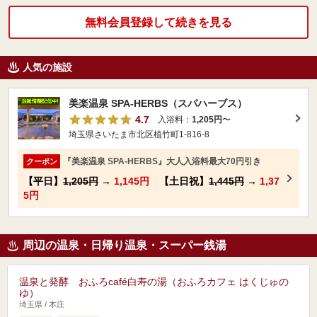
無料会員登録して続きを見る
人気の施設
美楽温泉 SPA-HERBS（スパハーブス）
4.7
入浴料：
1,205円
〜
埼玉県さいたま市北区植竹町1-816-8
『美楽温泉 SPA-HERBS』大人入浴料最大70円引き
クーポン
【平日】
1,205円
→
1,145円
【土日祝】
1,445円
→
1,37
5円
周辺の温泉・日帰り温泉・スーパー銭湯
温泉と発酵 おふろcafé白寿の湯（おふろカフェ はくじゅの
ゆ）
埼玉県 / 本庄