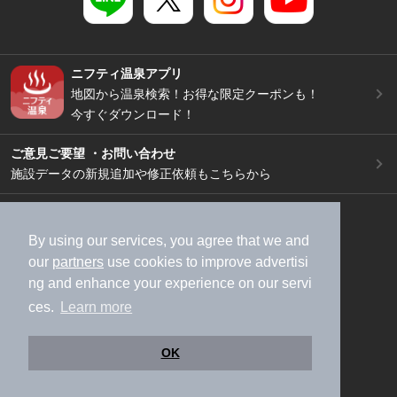
ニフティ温泉アプリ
地図から温泉検索！お得な限定クーポンも！
今すぐダウンロード！
ご意見ご要望 ・お問い合わせ
施設データの新規追加や修正依頼もこちらから
スマートフォン
/
PC
加盟店募集（資料請求）
広告出稿のご案内
By using our services, you agree that we and
our
partners
use cookies to improve advertisi
利用規約
ライフスタイルMEMBERS+規約
ng and enhance your experience on our servi
特定商取引法に基づく表記
ヘルプ
採用情報
ces.
Learn more
運営会社
個人情報保護ポリシー
©NIFTY Lifestyle Co., Ltd.
OK