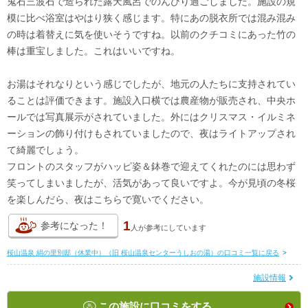
鬼石三波石で造られた露天風呂でのんびり過ごしました。施設の規
模に比べ浴室はやはり狭く感じます。特にあの脱衣所では混み混み
の時は着替えに気を使いそうですね。以前のクチコミにあった竹の
棒は重宝しました。これはいいですね。
お湯はそれなりという感じでしたが、地元の人たちに支持されてい
ることは評価できます。施設入口横では農産物が販売され、中央ホ
ールでは写真展示がされていました。外にはクリスマス・イルミネ
ーションの飾り付けもされていましたので、夜はライトアップされ
て綺麗でしょう。
フロントのスタッフがハッピ姿＆鉢巻で迎えてくれたのには思わず
笑ってしまいましたが、活気があって良いですよ。今が見頃の冬桜
を楽しんだら、夜はこちらで寛いでください。
1
参考になった！
人が
参考にしています
桜山温泉 絹の里別邸（休業中）（旧 桜山温泉センターうしおの湯）の口コミ一覧に戻る
>
施設情報
この施設に口コミをする