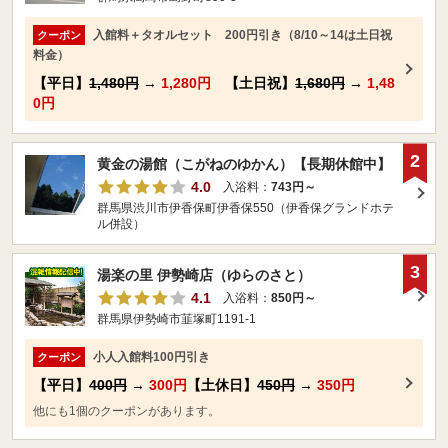
入館料＋タオルセット 200円引き（8/10～14は土日祝
クーポン
料金）
【平日】
1,480円
→
1,280円
【土日祝】
1,680円
→
1,48
0円
2
黄金の湯館（こがねのゆかん）【長期休館中】
4.0
入浴料：
743円～
群馬県渋川市伊香保町伊香保550（伊香保グランドホテ
ル併設）
3
湯楽の里 伊勢崎店（ゆらのさと）
4.1
入浴料：
850円～
群馬県伊勢崎市韮塚町1191-1
小人入館料100円引き
クーポン
【平日】
400円
→
300円
【土休日】
450円
→
350円
他にも1個のクーポンがあります。