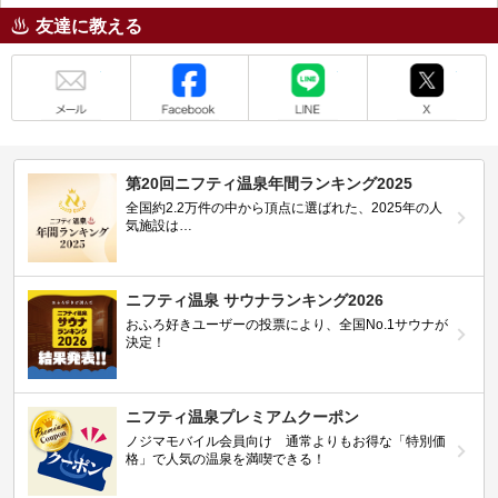
友達に教える
メール
Facebook
LINE
X
第20回ニフティ温泉年間ランキング2025
全国約2.2万件の中から頂点に選ばれた、2025年の人
気施設は…
ニフティ温泉 サウナランキング2026
おふろ好きユーザーの投票により、全国No.1サウナが
決定！
ニフティ温泉プレミアムクーポン
ノジマモバイル会員向け 通常よりもお得な「特別価
格」で人気の温泉を満喫できる！