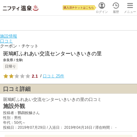
購入済チケットはこちら
ログイン
履歴
メニュー
施設情報
口コミ
クーポン・チケット
斑鳩町ふれあい交流センターいきいきの里
奈良県 / 生駒
日帰り
2.1
/
口コミ 25件
口コミ詳細
斑鳩町ふれあい交流センターいきいきの里の口コミ
施設外観
投稿者：鸚鵡鮟鱇さん
性別：男性
年代：50代～
投稿日：2019年07月29日 / 入浴日： 2019年04月16日 / 滞在時間： -