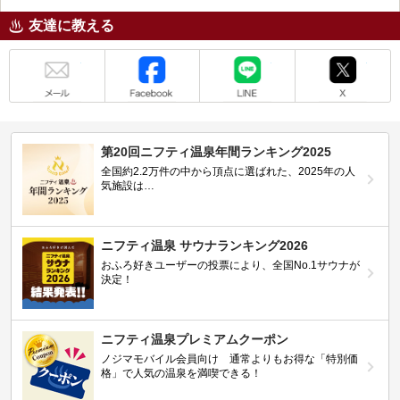
友達に教える
メール
Facebook
LINE
X
第20回ニフティ温泉年間ランキング2025
全国約2.2万件の中から頂点に選ばれた、2025年の人
気施設は…
ニフティ温泉 サウナランキング2026
おふろ好きユーザーの投票により、全国No.1サウナが
決定！
ニフティ温泉プレミアムクーポン
ノジマモバイル会員向け 通常よりもお得な「特別価
格」で人気の温泉を満喫できる！