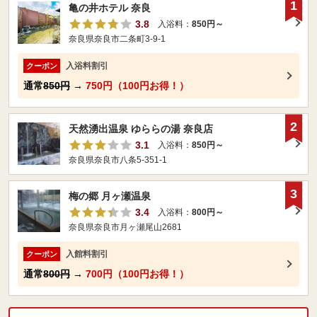
1
亀の井ホテル 奈良
3.8
入浴料：
850円～
奈良県奈良市二条町3-9-1
入浴料割引
クーポン
通常
850円
→
750円（100円お得！）
2
天然湧出温泉 ゆららの湯 奈良店
3.1
入浴料：
850円～
奈良県奈良市八条5-351-1
3
梅の郷 月ヶ瀬温泉
3.4
入浴料：
800円～
奈良県奈良市月ヶ瀬尾山2681
入館料割引
クーポン
通常
800円
→
700円（100円お得！）