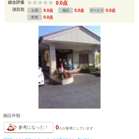
総合評価
0.0点
項目別
0.0点
0.0点
0.0点
お湯
施設
サービス
0.0点
飲食
施設外観
0
参考になった！
人が
参考にしています