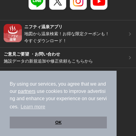
ニフティ温泉アプリ
地図から温泉検索！お得な限定クーポンも！
今すぐダウンロード！
ご意見ご要望 ・お問い合わせ
施設データの新規追加や修正依頼もこちらから
スマートフォン
/
PC
加盟店募集（資料請求）
広告出稿のご案内
By using our services, you agree that we and
our
partners
use cookies to improve advertisi
利用規約
ライフスタイルMEMBERS+規約
ng and enhance your experience on our servi
特定商取引法に基づく表記
ヘルプ
採用情報
ces.
Learn more
運営会社
個人情報保護ポリシー
©NIFTY Lifestyle Co., Ltd.
OK