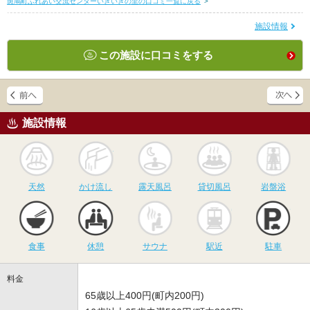
斑鳩町ふれあい交流センターいきいきの里の口コミ一覧に戻る
>
施設情報
この施設に口コミをする
施設情報
天然
かけ流し
露天風呂
貸切風呂
岩
天然
かけ流し
露天風呂
貸切風呂
岩盤浴
食事
休憩
サウナ
駅近
駐
食事
休憩
サウナ
駅近
駐車
料金
65歳以上400円(町内200円)