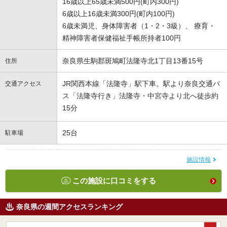
16歳以上65歳未満500円(町内300円)
6歳以上16歳未満300円(町内100円)
6歳未満児、身体障害者（1・2・3級）、 療育・
精神障害者保健福祉手帳所持者100円
奈良県生駒郡斑鳩町法隆寺北1丁目13番15号
住所
JR関西本線「法隆寺」駅下車。駅より奈良交通バ
交通アクセス
ス「法隆寺行き」法隆寺・中宮寺より北へ徒歩約
15分
25台
駐車場
施設情報
この施設に口コミをする
奈良県の週間アクセスランキング