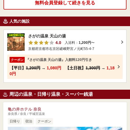
無料会員登録して続きを見る
人気の施設
さがの温泉 天山の湯
4.0
入浴料：
1,200円
〜
京都府京都市右京区嵯峨野宮ノ元町55-4-7
『さがの温泉 天山の湯』入館料120円引き
クーポン
【平日】
1,200円
→
1,080円
【土日祝】
1,300円
→
1,18
0円
周辺の温泉・日帰り温泉・スーパー銭湯
亀の井ホテル 奈良
奈良県 / 奈良 / 平城宮温泉
日帰り
宿泊
クーポン