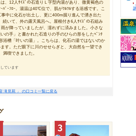
には、12人ｻｲｽﾞの石造りＬ字型内湯があり、微黄褐色の
とｵｰﾊﾞｰﾌﾛｰ。湯温は40℃位で、肌がﾂﾙﾂﾙする浴感です。こ
工事中に化石が出土し、更に400m掘り進んで湧き出た
した。続いて、外の露天風呂へ。屋根付き6人ｻｲｽﾞの石組み
。雨が降っていましたが、濡れずに済みました。小さな
いの手」と書かれた石造りの手のひらの形をしたﾍﾞﾝﾁ
半円形浴槽「叶いの湯」。こちらは、化石の湯ではないのか
います。ただ眼下に川のせせらぎと、大自然を一望でき
で、満喫できました。
にしています
宿 滝見苑 」 の口コミ一覧に戻る
グ