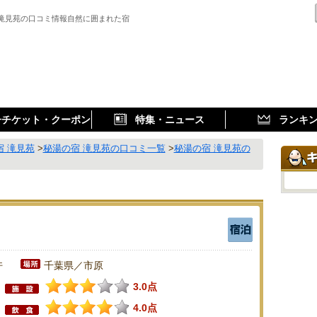
 滝見苑の口コミ情報自然に囲まれた宿
子チケット・クーポン
特集・ニュース
ランキ
宿 滝見苑
>
秘湯の宿 滝見苑の口コミ一覧
>
秘湯の宿 滝見苑の
件
千葉県／市原
3.0点
4.0点