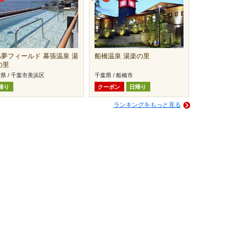
FA夢フィールド 幕張温泉 湯
船橋温泉 湯楽の里
の里
県 / 千葉市美浜区
千葉県 / 船橋市
帰り
クーポン
日帰り
ランキングをもっと見る