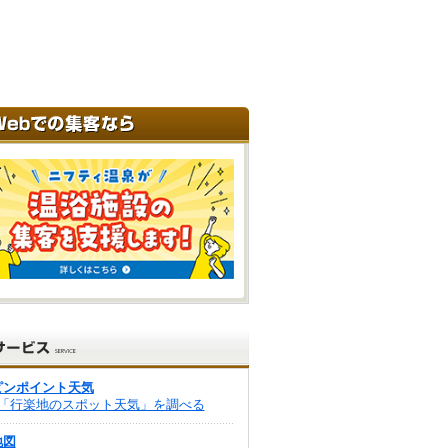
ピンポイント天気
「行楽地のスポット天気」を調べる
地図