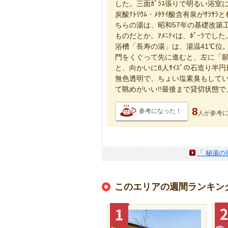
した。三面ｶﾞﾗｽ張りで明るい浴室
炭酸ﾅﾄﾘｳﾑ・ﾒﾀｹｲ酸含有泉がｻﾗｻﾗ
ちらの湯は、昭和57年の基礎改築
ものだとか。ｱﾒﾆﾃｨは、ﾎﾟｰﾗで
浴槽「長寿の湯」は、湯温41℃位
門をくぐって先に進むと、左に「願
と、向かいに8人ｻｲｽﾞの石造り
無色透明で、ちょい塩素臭もして
て眺めがいい!!最後まで貸切状態
8
参考になった！
人が
参考
「 秘湯の
このエリアの週間ランキン