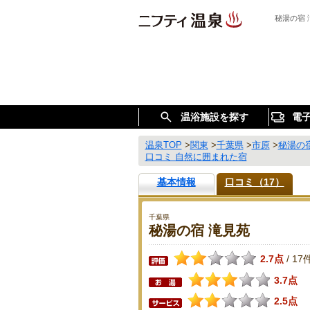
秘湯の宿
温浴施設を探す
電
温泉TOP
>
関東
>
千葉県
>
市原
>
秘湯の
口コミ 自然に囲まれた宿
基本情報
口コミ（17）
千葉県
秘湯の宿 滝見苑
2.7点
17
/
3.7点
2.5点