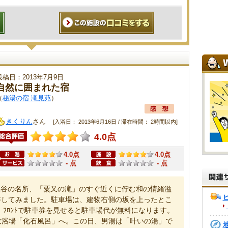
投稿日：2013年7月9日
自然に囲まれた宿
（
秘湯の宿 滝見苑
）
きくりん
さん
[入浴日： 2013年6月16日 / 滞在時間： 2時間以内]
4.0点
4.0点
4.0点
- 点
- 点
渓谷の名所、「粟又の滝」のすぐ近くに佇む和の情緒溢
浴してみました。駐車場は、建物右側の坂を上ったとこ
、ﾌﾛﾝﾄで駐車券を見せると駐車場代が無料になります。
階の大浴場「化石風呂」へ。この日、男湯は「叶いの湯」で