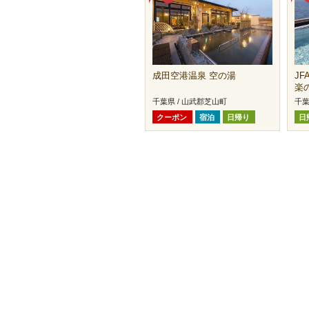
成田空港温泉 空の湯
J
楽
千葉県 / 山武郡芝山町
千葉
クーポン
宿泊
日帰り
日