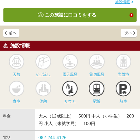
施設情報
この施設に口コミをする
施設情報
天然
かけ流し
露天風呂
貸切風呂
岩
天然
かけ流し
露天風呂
貸切風呂
岩盤浴
食事
休憩
サウナ
駅近
駐
食事
休憩
サウナ
駅近
駐車
大人（12歳以上） 500円 中人（小学生） 200
料金
円 小人（未就学児） 100円
082-244-4126
電話