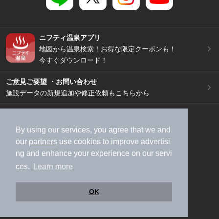
ニフティ温泉アプリ
地図から温泉検索！お得な限定クーポンも！
今すぐダウンロード！
ご意見ご要望 ・お問い合わせ
施設データの新規追加や修正依頼もこちらから
スマートフォン
/
PC
加盟店募集（資料請求）
広告出稿のご案内
By using our services, you agree that we and
our
partners
use cookies to improve advertisi
利用規約
ライフスタイルMEMBERS+規約
ng and enhance your experience on our servi
特定商取引法に基づく表記
ヘルプ
採用情報
ces.
Learn more
運営会社
個人情報保護ポリシー
©NIFTY Lifestyle Co., Ltd.
OK