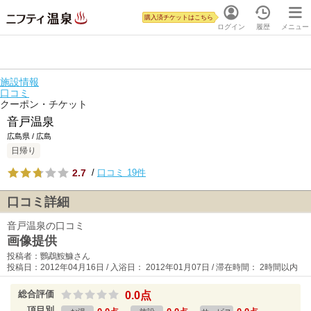
購入済チケットはこちら
ログイン
履歴
メニュー
施設情報
口コミ
クーポン・チケット
音戸温泉
広島県 / 広島
日帰り
2.7
/
口コミ 19件
口コミ詳細
音戸温泉の口コミ
画像提供
投稿者：鸚鵡鮟鱇さん
投稿日：2012年04月16日 / 入浴日： 2012年01月07日 / 滞在時間： 2時間以内
総合評価
0.0点
項目別