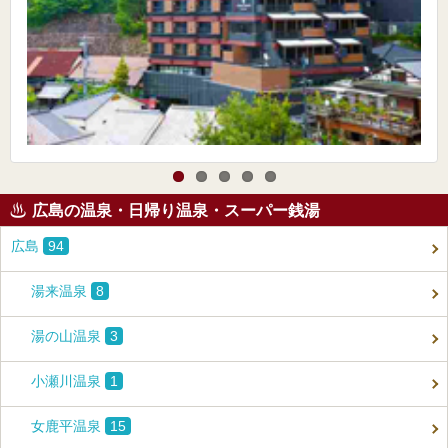
広島の温泉・日帰り温泉・スーパー銭湯
広島
94
湯来温泉
8
湯の山温泉
3
小瀬川温泉
1
女鹿平温泉
15