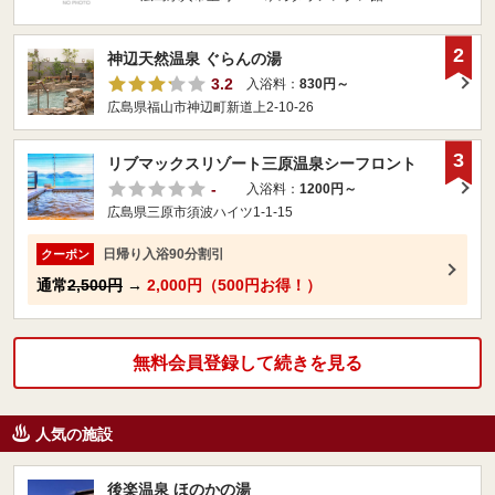
2
神辺天然温泉 ぐらんの湯
3.2
入浴料：
830円～
広島県福山市神辺町新道上2-10-26
3
リブマックスリゾート三原温泉シーフロント
-
入浴料：
1200円～
広島県三原市須波ハイツ1-1-15
日帰り入浴90分割引
クーポン
通常
2,500円
→
2,000円（500円お得！）
無料会員登録して続きを見る
人気の施設
後楽温泉 ほのかの湯