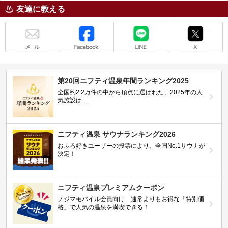
友達に教える
メール
Facebook
LINE
X
第20回ニフティ温泉年間ランキング2025
全国約2.2万件の中から頂点に選ばれた、2025年の人
気施設は…
ニフティ温泉 サウナランキング2026
おふろ好きユーザーの投票により、全国No.1サウナが
決定！
ニフティ温泉プレミアムクーポン
ノジマモバイル会員向け 通常よりもお得な「特別価
格」で人気の温泉を満喫できる！