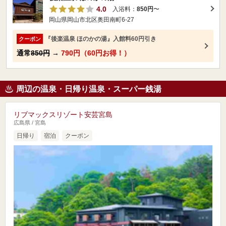
4.0
入浴料：
850円
〜
岡山県岡山市北区奥田南町6-27
『後楽温泉 ほのかの湯』入館料60円引き
クーポン
通常
850円
→
790円（60円お得！）
周辺の温泉・日帰り温泉・スーパー銭湯
リブマックスリゾート安芸宮島
広島県 / 宮島
日帰り
宿泊
クーポン