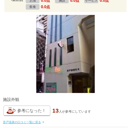
0.0点
0.0点
0.0点
お湯
施設
サービス
0.0点
飲食
施設外観
13
参考になった！
人が
参考にしています
音戸温泉の口コミ一覧に戻る
>