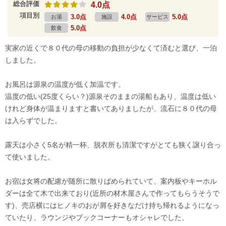
総合評価
4.0点
項目別
3.0点
4.0点
5.0点
お湯
施設
サービス
5.0点
飲食
実家の近くで８０代の母の移動の負担が少なくて済むと選び、一泊
しました。
お風呂は源泉の温度が低く加温です。
温度の低い(25度くらい？)源泉そのままの湯船もあり、温度は低い
けれど身体が温まりますと書いてありましたが、流石に８０代の母
は入らずでした。
露天は小さく5名が精一杯、脱衣所も清潔ですがとても狭く譲り合っ
て使いました。
お宿は女将の配慮が随所に散りばめられていて、案内板やキーホル
ダーは全て木で出来ており(近所の材木屋さんで作ってもらうそうで
す)、売店横にはヒノキのおが屑を好きなだけ持ち帰れるようになっ
ていたり、ラウンジやブックコーナーもオシャレでした。