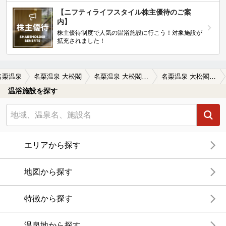
【ニフティライフスタイル株主優待のご案
内】
株主優待制度で人気の温浴施設に行こう！対象施設が
拡充されました！
名栗温泉
名栗温泉 大松閣
名栗温泉 大松閣の口コミ一覧
名栗温泉 大松閣の口コミ 実家の近くで８０代の母の移動の負担が少…
温浴施設を探す
エリアから探す
地図から探す
特徴から探す
温泉地から探す