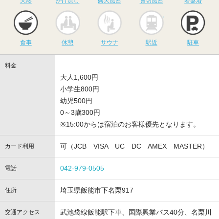
天然
かけ流し
露天風呂
貸切風呂
岩盤浴
食事
休憩
サウナ
駅近
駐
食事
休憩
サウナ
駅近
駐車
料金
大人1,600円
小学生800円
幼児500円
0～3歳300円
※15:00からは宿泊のお客様優先となります。
可（JCB VISA UC DC AMEX MASTER）
カード利用
042-979-0505
電話
埼玉県飯能市下名栗917
住所
武池袋線飯能駅下車、国際興業バス40分、名栗川
交通アクセス