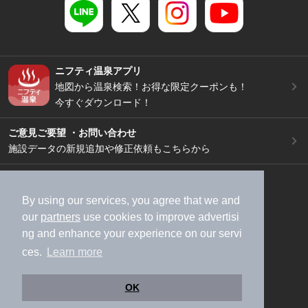
ニフティ温泉アプリ
地図から温泉検索！お得な限定クーポンも！
今すぐダウンロード！
ご意見ご要望 ・お問い合わせ
施設データの新規追加や修正依頼もこちらから
スマートフォン
/
PC
加盟店募集（資料請求）
広告出稿のご案内
By using our services, you agree that we and
our
partners
use cookies to improve advertisi
利用規約
ライフスタイルMEMBERS+規約
ng and enhance your experience on our servi
特定商取引法に基づく表記
ヘルプ
採用情報
ces.
Learn more
運営会社
個人情報保護ポリシー
©NIFTY Lifestyle Co., Ltd.
OK