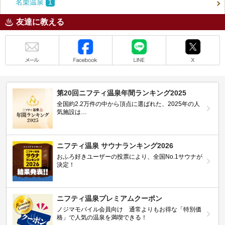
名栗温泉
1
友達に教える
メール
Facebook
LINE
X
第20回ニフティ温泉年間ランキング2025
全国約2.2万件の中から頂点に選ばれた、2025年の人
気施設は…
ニフティ温泉 サウナランキング2026
おふろ好きユーザーの投票により、全国No.1サウナが
決定！
ニフティ温泉プレミアムクーポン
ノジマモバイル会員向け 通常よりもお得な「特別価
格」で人気の温泉を満喫できる！