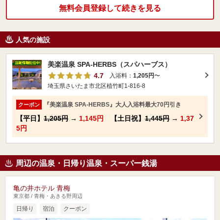
無料会員登録して続きを見る
人気の施設
美楽温泉 SPA-HERBS（スパハーブス）
4.7
入浴料：
1,205円
〜
埼玉県さいたま市北区植竹町1-816-8
『美楽温泉 SPA-HERBS』大人入浴料最大70円引き
クーポン
【平日】
1,205円
→
1,145円
【土日祝】
1,445円
→
1,37
5円
周辺の温泉・日帰り温泉・スーパー銭湯
亀の井ホテル 青梅
東京都 / 青梅・あきる野周辺
日帰り
宿泊
クーポン