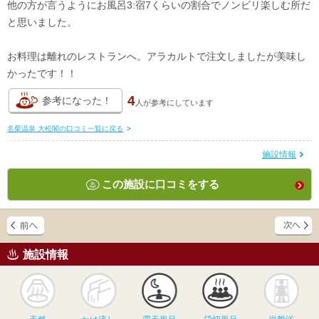
他の方が言うようにお風呂3:宿7くらいの割合でノンビリ楽しむ所だ
と思いました。
お料理は離れのレストランへ。アラカルトで注文しましたが美味し
かったです！！
4
参考になった！
人が
参考にしています
名栗温泉 大松閣の口コミ一覧に戻る
>
施設情報
この施設に口コミをする
施設情報
天然
かけ流し
露天風呂
貸切風呂
岩