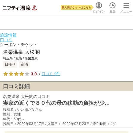
購入済チケットはこちら
ログイン
履歴
メニュー
施設情報
口コミ
クーポン・チケット
名栗温泉 大松閣
埼玉県 / 飯能 / 名栗温泉
日帰り
宿泊
3.9
/
口コミ 9件
口コミ詳細
名栗温泉 大松閣の口コミ
実家の近くで８０代の母の移動の負担が少…
投稿者：いい湯だなさん
性別：女性
年代：50代～
投稿日：2020年03月17日 / 入浴日： 2020年02月23日 / 滞在時間： 1泊