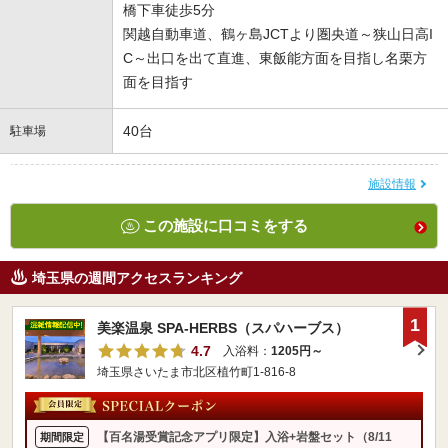
橋下車徒歩5分
関越自動車道、鶴ヶ島JCTより圏央道～狭山日高I
C～出口を出て直進、東飯能方面を目指し名栗方
面を目指す
40台
駐車場
施設情報
この施設に口コミをする
埼玉県の週間アクセスランキング
1
美楽温泉 SPA-HERBS（スパハーブス）
4.7
入浴料：
1205円～
埼玉県さいたま市北区植竹町1-816-8
【百名湯受賞記念アプリ限定】入浴+岩盤セット（8/11
期間限定