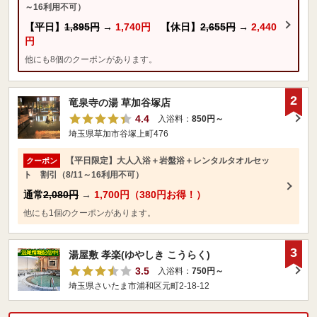
～16利用不可）
【平日】
1,895円
→
1,740円
【休日】
2,655円
→
2,440
円
他にも8個のクーポンがあります。
2
竜泉寺の湯 草加谷塚店
4.4
入浴料：
850円～
埼玉県草加市谷塚上町476
【平日限定】大人入浴＋岩盤浴＋レンタルタオルセッ
クーポン
ト 割引（8/11～16利用不可）
通常
2,080円
→
1,700円（380円お得！）
他にも1個のクーポンがあります。
3
湯屋敷 孝楽(ゆやしき こうらく)
3.5
入浴料：
750円～
埼玉県さいたま市浦和区元町2-18-12