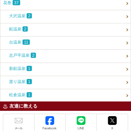
花巻
37
大沢温泉
2
鉛温泉
2
台温泉
11
志戸平温泉
2
新鉛温泉
1
渡り温泉
1
松倉温泉
1
友達に教える
メール
Facebook
LINE
X