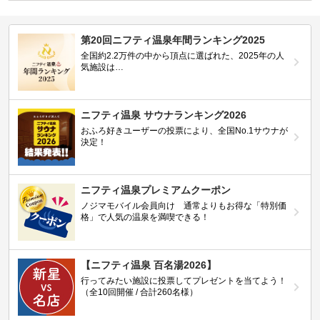
第20回ニフティ温泉年間ランキング2025
全国約2.2万件の中から頂点に選ばれた、2025年の人
気施設は…
ニフティ温泉 サウナランキング2026
おふろ好きユーザーの投票により、全国No.1サウナが
決定！
ニフティ温泉プレミアムクーポン
ノジマモバイル会員向け 通常よりもお得な「特別価
格」で人気の温泉を満喫できる！
【ニフティ温泉 百名湯2026】
行ってみたい施設に投票してプレゼントを当てよう！
（全10回開催 / 合計260名様）