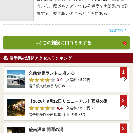
向かう。県道をたどって15分程度で大沢温泉に到
着する。案内板がところどころにある
施設情報
この施設に口コミをする
岩手県の週間アクセスランキング
1
久慈健康ランド古墳ノゆ
3.9
入浴料：
500円～
岩手県久慈市長内町35-113-3
2
【2026年8月12日リニューアル】喜盛の湯
4.4
入浴料：
600円～
岩手県盛岡市南仙北1丁目18番50号
3
盛南温泉 開運の湯