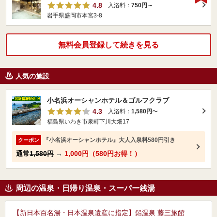
4.8
入浴料：
750円～
岩手県盛岡市本宮3-8
無料会員登録して続きを見る
人気の施設
小名浜オーシャンホテル＆ゴルフクラブ
4.3
入浴料：
1,580円
〜
福島県いわき市泉町下川大畑17
『小名浜オーシャンホテル』大人入泉料580円引き
クーポン
通常
1,580円
→
1,000円（580円お得！）
周辺の温泉・日帰り温泉・スーパー銭湯
【新日本百名湯・日本温泉遺産に指定】鉛温泉 藤三旅館