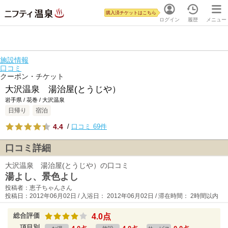
購入済チケットはこちら
ログイン
履歴
メニュー
施設情報
口コミ
クーポン・チケット
大沢温泉 湯治屋(とうじや）
岩手県 / 花巻 / 大沢温泉
日帰り
宿泊
4.4
/
口コミ 69件
口コミ詳細
大沢温泉 湯治屋(とうじや）の口コミ
湯よし、景色よし
投稿者：恵子ちゃんさん
投稿日：2012年06月02日 / 入浴日： 2012年06月02日 / 滞在時間： 2時間以内
総合評価
4.0点
項目別