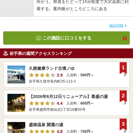
向かう。県道をたどって15分程度で大沢温泉に到
着する。案内板がところどころにある
施設情報
この施設に口コミをする
岩手県の週間アクセスランキング
1
久慈健康ランド古墳ノゆ
3.9
入浴料：
500円～
岩手県久慈市長内町35-113-3
2
【2026年8月12日リニューアル】喜盛の湯
4.4
入浴料：
600円～
岩手県盛岡市南仙北1丁目18番50号
3
盛南温泉 開運の湯
4.8
入浴料：
750円～