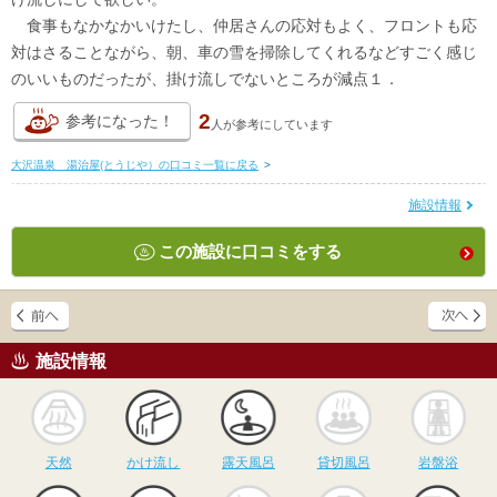
食事もなかなかいけたし、仲居さんの応対もよく、フロントも応
対はさることながら、朝、車の雪を掃除してくれるなどすごく感じ
のいいものだったが、掛け流しでないところが減点１．
2
参考になった！
人が
参考にしています
大沢温泉 湯治屋(とうじや）の口コミ一覧に戻る
>
施設情報
この施設に口コミをする
施設情報
天然
かけ流し
露天風呂
貸切風呂
岩
天然
かけ流し
露天風呂
貸切風呂
岩盤浴
食事
休憩
サウナ
駅近
駐