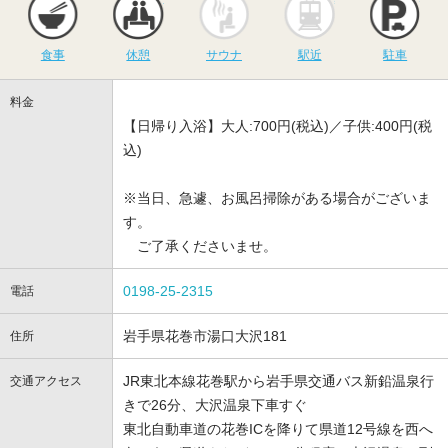
食事
休憩
サウナ
駅近
駐車
料金
【日帰り入浴】大人:700円(税込)／子供:400円(税
込)
※当日、急遽、お風呂掃除がある場合がございま
す。
ご了承くださいませ。
0198-25-2315
電話
岩手県花巻市湯口大沢181
住所
JR東北本線花巻駅から岩手県交通バス新鉛温泉行
交通アクセス
きで26分、大沢温泉下車すぐ
東北自動車道の花巻ICを降りて県道12号線を西へ