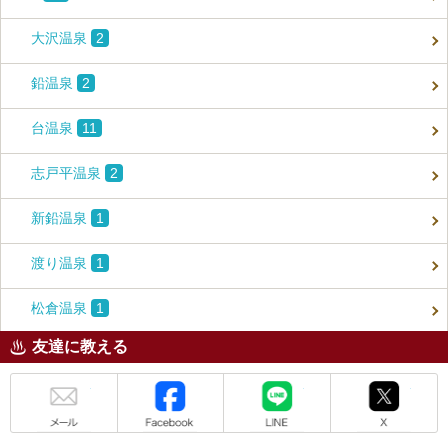
大沢温泉
2
鉛温泉
2
台温泉
11
志戸平温泉
2
新鉛温泉
1
渡り温泉
1
松倉温泉
1
友達に教える
メール
Facebook
LINE
X