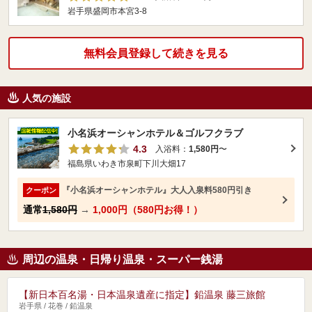
岩手県盛岡市本宮3-8
無料会員登録して続きを見る
人気の施設
小名浜オーシャンホテル＆ゴルフクラブ
4.3
入浴料：
1,580円
〜
福島県いわき市泉町下川大畑17
『小名浜オーシャンホテル』大人入泉料580円引き
クーポン
通常
1,580円
→
1,000円（580円お得！）
周辺の温泉・日帰り温泉・スーパー銭湯
【新日本百名湯・日本温泉遺産に指定】鉛温泉 藤三旅館
岩手県 / 花巻 / 鉛温泉