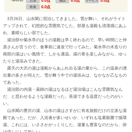
0.0点
0.0点
0.0点
お湯
施設
サービス
0.0点
飲食
3月26日、山水閣に宿泊してきました。雪が舞い、それがライト
アップされて、幻想的な雰囲気でした。部屋も湯殿も清潔感にあふ
れ、素晴らしい宿でした。
湯治部や菊水亭のほうの湯殿は早く終わるので、早い時間にと仲
居さんが言うので、食事前に速攻で行ってみた。菊水亭の木造りの
南部の湯はいい風情で、しかも適温。湯の香を楽しみながら、ゆっ
たりと湯浴みできた。
露天の大沢の湯は湯船からあふれ出る湯の量から、この温泉の湧
出量の多さが伺えた。雪が舞う中での湯浴みは、なかなか乙なもの
であった。
湯治部の内湯・薬師の湯はなるほど湯治場はこんな雰囲気なん
だ、と思わせるような湯殿だった。長湯できる温度だったのがい
い。
山水閣の豊沢の湯、山水の湯はさすがに有名旅館だけの立派な湯
殿であった。だが、入浴者が多いせいか、いずれも塩素殺菌で循環
湯。これには、いささかがっくりした。湯量も豊富なのだから、掛
け流しにして欲しい。