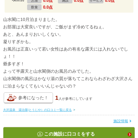
0.0点
0.0点
0.0点
お湯
施設
サービス
0.0点
飲食
山水閣に10月泊まりました。
お部屋は大変良いですが、ご飯がまず冷めてるねぇ。
あと、あんまりおいしくない。
凝りすぎかも。
お風呂は正直いって若い女性はあの有名な露天には入れないでし
ょ！！
爺多すぎ！
よって半露天と山水閣側のお風呂のみでした。
山水閣側の風呂はかなり湯の質が落ちてこれならわざわざ大沢さん
に泊まらなくてもいいんじゃないの？
1
参考になった！
人が
参考にしています
大沢温泉 湯治屋(とうじや）の口コミ一覧に戻る
>
施設情報
この施設に口コミをする