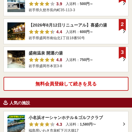
3.9
入浴料：
500円～
岩手県久慈市長内町35-113-3
2
【2026年8月12日リニューアル】喜盛の湯
4.4
入浴料：
600円～
岩手県盛岡市南仙北1丁目18番50号
3
盛南温泉 開運の湯
4.8
入浴料：
750円～
岩手県盛岡市本宮3-8
無料会員登録して続きを見る
人気の施設
小名浜オーシャンホテル＆ゴルフクラブ
4.3
入浴料：
1,580円
〜
福島県いわき市泉町下川大畑17