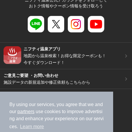
ニフティ温泉公式アカウントをフォローして
おトク情報やクーポン情報を受け取ろう
ニフティ温泉アプリ
地図から温泉検索！お得な限定クーポンも！
今すぐダウンロード！
ご意見ご要望 ・お問い合わせ
施設データの新規追加や修正依頼もこちらから
スマートフォン
/
PC
加盟店募集（資料請求）
広告出稿のご案内
By using our services, you agree that we and
our
partners
use cookies to improve advertisi
利用規約
ライフスタイルMEMBERS+規約
ng and enhance your experience on our servi
特定商取引法に基づく表記
ヘルプ
採用情報
ces.
Learn more
運営会社
個人情報保護ポリシー