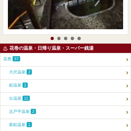
花巻の温泉・日帰り温泉・スーパー銭湯
花巻
37
大沢温泉
2
鉛温泉
2
台温泉
11
志戸平温泉
2
新鉛温泉
1