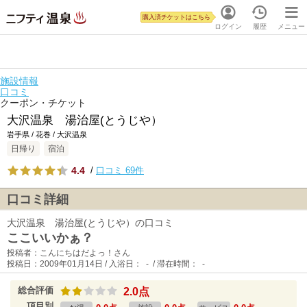
購入済チケットはこちら
ログイン
履歴
メニュー
施設情報
口コミ
クーポン・チケット
大沢温泉 湯治屋(とうじや）
岩手県 / 花巻 / 大沢温泉
日帰り
宿泊
4.4
/
口コミ 69件
口コミ詳細
大沢温泉 湯治屋(とうじや）の口コミ
ここいいかぁ？
投稿者：こんにちはだよっ！さん
投稿日：2009年01月14日 / 入浴日： - / 滞在時間： -
総合評価
2.0点
項目別