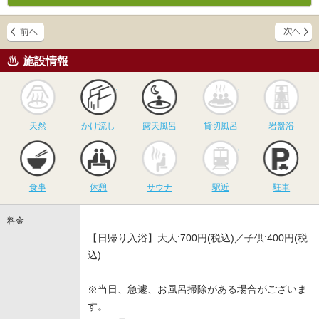
施設情報
天然
かけ流し
露天風呂
貸切風呂
岩
天然
かけ流し
露天風呂
貸切風呂
岩盤浴
食事
休憩
サウナ
駅近
駐
食事
休憩
サウナ
駅近
駐車
料金
【日帰り入浴】大人:700円(税込)／子供:400円(税
込)
※当日、急遽、お風呂掃除がある場合がございま
す。