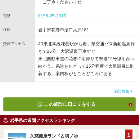
ご了承くださいませ。
0198-25-2315
電話
岩手県花巻市湯口大沢181
住所
JR東北本線花巻駅から岩手県交通バス新鉛温泉行
交通アクセス
きで26分、大沢温泉下車すぐ
東北自動車道の花巻ICを降りて県道12号線を西へ
向かう。県道をたどって15分程度で大沢温泉に到
着する。案内板がところどころにある
施設情報
この施設に口コミをする
岩手県の週間アクセスランキング
1
久慈健康ランド古墳ノゆ