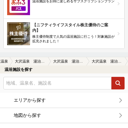
温浴施設をお得に楽しめるサブスクリプションプラン
【ニフティライフスタイル株主優待のご案
内】
株主優待制度で人気の温浴施設に行こう！対象施設が
拡充されました！
沢温泉
大沢温泉 湯治屋(とうじや）
大沢温泉 湯治屋(とうじや）の口コミ一覧
大沢温泉 湯治屋(とうじや）の口コミ ここいいかぁ？
温浴施設を探す
エリアから探す
地図から探す