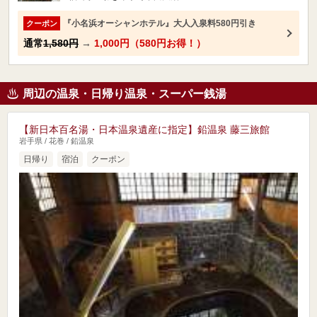
『小名浜オーシャンホテル』大人入泉料580円引き
クーポン
通常
1,580円
→
1,000円（580円お得！）
周辺の温泉・日帰り温泉・スーパー銭湯
【新日本百名湯・日本温泉遺産に指定】鉛温泉 藤三旅館
岩手県 / 花巻 / 鉛温泉
日帰り
宿泊
クーポン