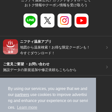
ニフティ温泉公式アカウントをフォローして
おトク情報やクーポン情報を受け取ろう
ニフティ温泉アプリ
地図から温泉検索！お得な限定クーポンも！
今すぐダウンロード！
ご意見ご要望 ・お問い合わせ
施設データの新規追加や修正依頼もこちらから
スマートフォン
/
PC
加盟店募集（資料請求）
広告出稿のご案内
By using our services, you agree that we and
our
partners
use cookies to improve advertisi
利用規約
ライフスタイルMEMBERS+規約
ng and enhance your experience on our servi
特定商取引法に基づく表記
ヘルプ
採用情報
ces.
Learn more
運営会社
個人情報保護ポリシー