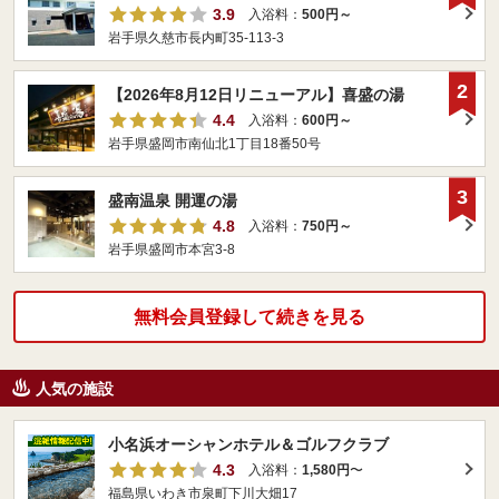
3.9
入浴料：
500円～
岩手県久慈市長内町35-113-3
2
【2026年8月12日リニューアル】喜盛の湯
4.4
入浴料：
600円～
岩手県盛岡市南仙北1丁目18番50号
3
盛南温泉 開運の湯
4.8
入浴料：
750円～
岩手県盛岡市本宮3-8
無料会員登録して続きを見る
人気の施設
小名浜オーシャンホテル＆ゴルフクラブ
4.3
入浴料：
1,580円
〜
福島県いわき市泉町下川大畑17