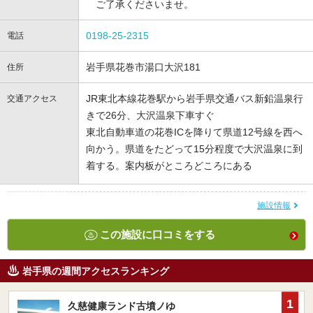
ご了承くださいませ。
0198-25-2315
電話
岩手県花巻市湯口大沢181
住所
JR東北本線花巻駅から岩手県交通バス新鉛温泉行
交通アクセス
きで26分、大沢温泉下車すぐ
東北自動車道の花巻ICを降りて県道12号線を西へ
向かう。県道をたどって15分程度で大沢温泉に到
着する。案内板がところどころにある
施設情報
この施設に口コミをする
岩手県の週間アクセスランキング
1
久慈健康ランド古墳ノゆ