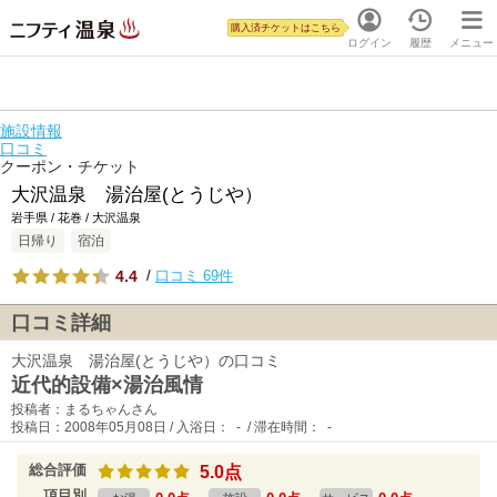
購入済チケットはこちら
ログイン
履歴
メニュー
施設情報
口コミ
クーポン・チケット
大沢温泉 湯治屋(とうじや）
岩手県 / 花巻 / 大沢温泉
日帰り
宿泊
4.4
/
口コミ 69件
口コミ詳細
大沢温泉 湯治屋(とうじや）の口コミ
近代的設備×湯治風情
投稿者：まるちゃんさん
投稿日：2008年05月08日 / 入浴日： - / 滞在時間： -
総合評価
5.0点
項目別