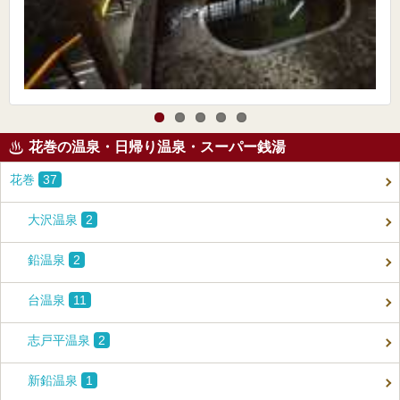
花巻の温泉・日帰り温泉・スーパー銭湯
花巻
37
大沢温泉
2
鉛温泉
2
台温泉
11
志戸平温泉
2
新鉛温泉
1