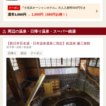
『小名浜オーシャンホテル』大人入泉料580円引き
クーポン
通常
1,580円
→
1,000円（580円お得！）
周辺の温泉・日帰り温泉・スーパー銭湯
【新日本百名湯・日本温泉遺産に指定】鉛温泉 藤三旅館
岩手県 / 花巻 / 鉛温泉
日帰り
宿泊
クーポン