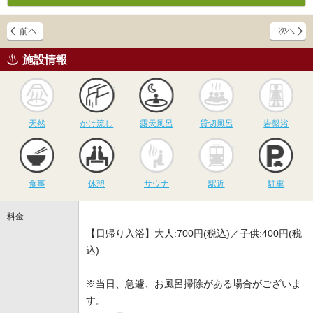
施設情報
天然
かけ流し
露天風呂
貸切風呂
岩
天然
かけ流し
露天風呂
貸切風呂
岩盤浴
食事
休憩
サウナ
駅近
駐
食事
休憩
サウナ
駅近
駐車
料金
【日帰り入浴】大人:700円(税込)／子供:400円(税
込)
※当日、急遽、お風呂掃除がある場合がございま
す。