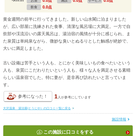
0.0点
0.0点
0.0点
お湯
施設
サービス
0.0点
飲食
黄金週間の前半に行ってきました。新しい山水閣に泊まりました
が、広い部屋に洗練された食事、清潔な風呂場に大満足。一方で自
炊部や渓流沿いの露天風呂は、湯治宿の風情が十分に感じられ、ま
た泉質は単純泉ながら、微妙な臭いとぬるりとした触感が絶妙で、
大いに満足しました。
古い設備は苦手という人も、とにかく美味しいもの食べたいという
人も、泉質にこだわりたいという人も、様々な人を満足させる素晴
らしい温泉宿でした。特に妻が、是非再び訪れたいと言っていま
す。
1
参考になった！
人が
参考にしています
大沢温泉 湯治屋(とうじや）の口コミ一覧に戻る
>
施設情報
この施設に口コミをする