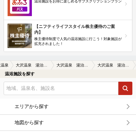
温浴施設をお得に楽しめるサブスクリプションプラン
【ニフティライフスタイル株主優待のご案
内】
株主優待制度で人気の温浴施設に行こう！対象施設が
拡充されました！
沢温泉
大沢温泉 湯治屋(とうじや）
大沢温泉 湯治屋(とうじや）の口コミ一覧
大沢温泉 湯治屋(とうじや）の口コミ 近代的設備×湯治風情
温浴施設を探す
エリアから探す
地図から探す