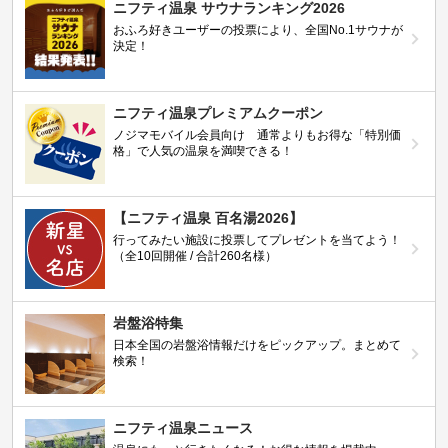
ニフティ温泉 サウナランキング2026
おふろ好きユーザーの投票により、全国No.1サウナが
決定！
ニフティ温泉プレミアムクーポン
ノジマモバイル会員向け 通常よりもお得な「特別価
格」で人気の温泉を満喫できる！
【ニフティ温泉 百名湯2026】
行ってみたい施設に投票してプレゼントを当てよう！
（全10回開催 / 合計260名様）
岩盤浴特集
日本全国の岩盤浴情報だけをピックアップ。まとめて
検索！
ニフティ温泉ニュース