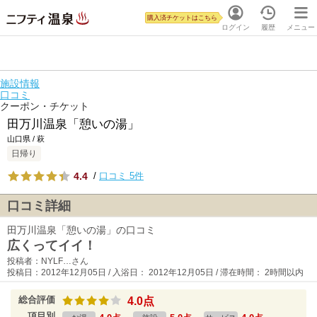
購入済チケットはこちら
ログイン
履歴
メニュー
施設情報
口コミ
クーポン・チケット
田万川温泉「憩いの湯」
山口県 / 萩
日帰り
4.4
/
口コミ 5件
口コミ詳細
田万川温泉「憩いの湯」の口コミ
広くってイイ！
投稿者：NYLF…さん
投稿日：2012年12月05日 / 入浴日： 2012年12月05日 / 滞在時間： 2時間以内
総合評価
4.0点
項目別