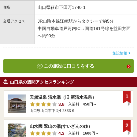
山口県萩市下田万1740-1
住所
JR山陰本線江崎駅からタクシーで約5分
交通アクセス
中国自動車道戸河内IC→国道191号線を益田方面
へ約90分
施設情報
この施設に口コミをする
山口県の週間アクセスランキング
1
天然温泉 清水湯（旧 新清水温泉）
3.8
入浴料：
450円～
山口県山口市中央4-2833-6
2
山水園 翠山の湯(すいざんのゆ）
4.3
入浴料：
1600円～