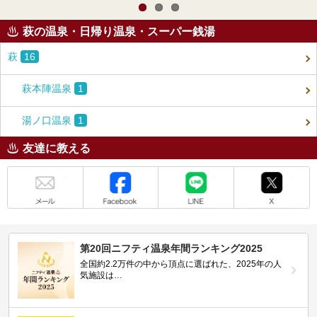
萩の温泉・日帰り温泉・スーパー銭湯
萩
16
萩本陣温泉
1
湯ノ口温泉
1
友達に教える
メール
Facebook
LINE
X
第20回ニフティ温泉年間ランキング2025
全国約2.2万件の中から頂点に選ばれた、2025年の人
気施設は…