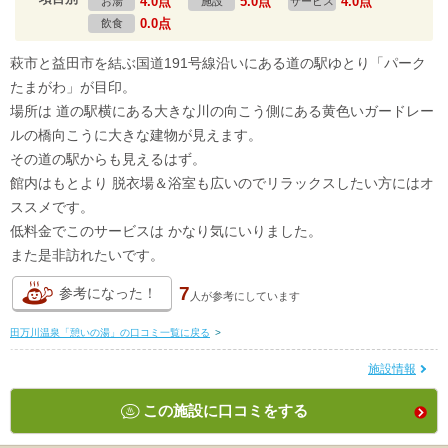
4.0点
5.0点
4.0点
お湯
施設
サービス
0.0点
飲食
萩市と益田市を結ぶ国道191号線沿いにある道の駅ゆとり「パーク
たまがわ」が目印。
場所は 道の駅横にある大きな川の向こう側にある黄色いガードレー
ルの橋向こうに大きな建物が見えます。
その道の駅からも見えるはず。
館内はもとより 脱衣場＆浴室も広いのでリラックスしたい方にはオ
ススメです。
低料金でこのサービスは かなり気にいりました。
また是非訪れたいです。
7
参考になった！
人が
参考にしています
田万川温泉「憩いの湯」の口コミ一覧に戻る
>
施設情報
この施設に口コミをする