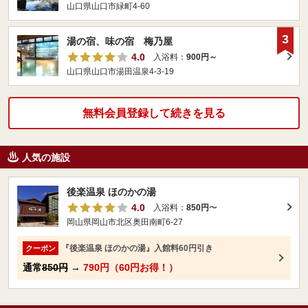
山口県山口市緑町4-60
3
湯の宿、味の宿 梅乃屋
4.0
入浴料：
900円～
山口県山口市湯田温泉4-3-19
無料会員登録して続きを見る
人気の施設
後楽温泉 ほのかの湯
4.0
入浴料：
850円
〜
岡山県岡山市北区奥田南町6-27
『後楽温泉 ほのかの湯』入館料60円引き
クーポン
通常
850円
→
790円（60円お得！）