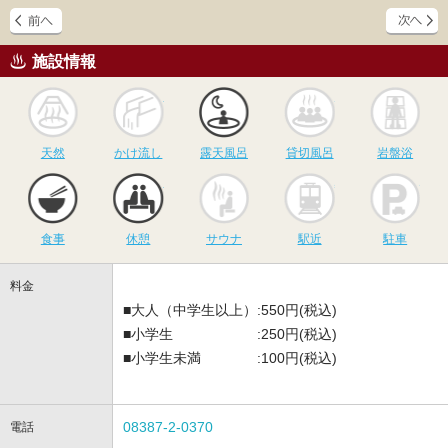
施設情報
天然
かけ流し
露天風呂
貸切風呂
岩
天然
かけ流し
露天風呂
貸切風呂
岩盤浴
食事
休憩
サウナ
駅近
駐
食事
休憩
サウナ
駅近
駐車
料金
■大人（中学生以上）:550円(税込)
■小学生 :250円(税込)
■小学生未満 :100円(税込)
08387-2-0370
電話