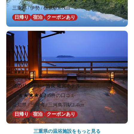
三重県 / 伊勢 / 栃原駅1.7km
日帰り
宿泊
クーポンあり
渚のリゾート・吉良 竜宮ホテル
★
★
★
★
★
4.7
45件の口コミ
愛知県 / 三河湾 / 三河鳥羽駅2.4km
日帰り
宿泊
クーポンあり
三重県の
温浴施設をもっと見る