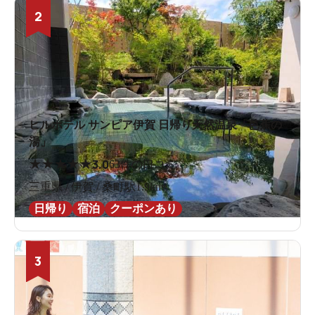
2
ヒルホテル サンピア伊賀 日帰り天然温泉「芭蕉の
湯」
★
★
★
★
★
3.0
63件の口コミ
三重県 / 伊賀 / 桑町駅1.9km
日帰り
宿泊
クーポンあり
3