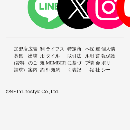
加盟店
広告
利
ライフス
特定商
ヘ
採
運
個人情
募集
出稿
用
タイル
取引法
ル
用
営
報保護
(資料
のご
規
MEMBER
に基づ
プ
情
会
ポリ
請求)
案内
約
S+規約
く表記
報
社
シー
©NIFTY Lifestyle Co., Ltd.