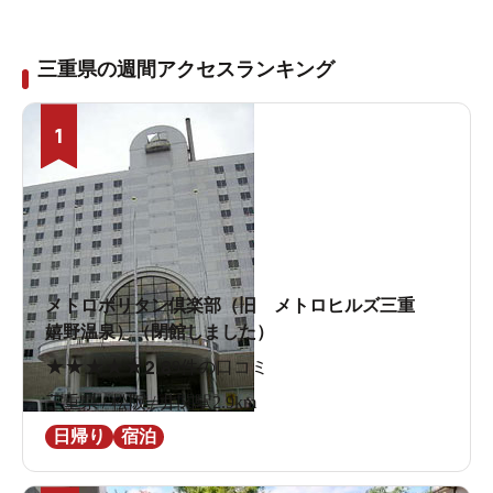
三重県の週間アクセスランキング
1
メトロポリタン倶楽部（旧 メトロヒルズ三重
嬉野温泉）（閉館しました）
★
★
★
★
★
2.8
9件の口コミ
三重県 / 松阪 / 井関駅2.9km
日帰り
宿泊