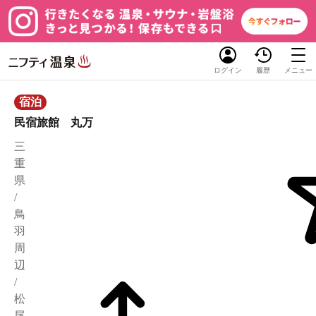
ログイン
履歴
メニュー
宿泊
民宿旅館 丸万
三
重
県
/
鳥
羽
周
辺
/
松
尾