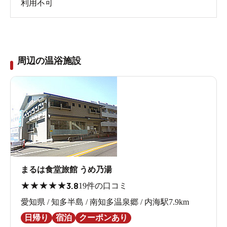
利用不可
周辺の温浴施設
まるは食堂旅館 うめ乃湯
★
★
★
★
★
3.8
19件の口コミ
愛知県 / 知多半島 / 南知多温泉郷 / 内海駅7.9km
日帰り
宿泊
クーポンあり