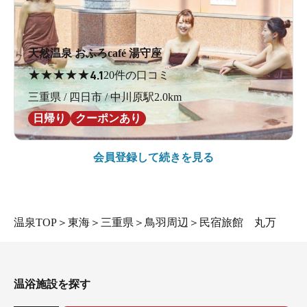
天然温泉 おふろcafé 湯守座
★
★
★
★
★
4.1
20件の口コミ
三重県 / 四日市 / 中川原駅2.0km
日帰り
クーポンあり
会員登録して続きを見る
温泉TOP
＞
東海
＞
三重県
＞
鳥羽周辺
＞
民宿旅館 丸万
温浴施設を探す