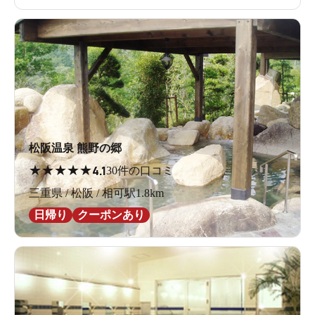
松阪温泉 熊野の郷
★
★
★
★
★
4.1
30件の口コミ
三重県 / 松阪 / 相可駅1.8km
日帰り
クーポンあり