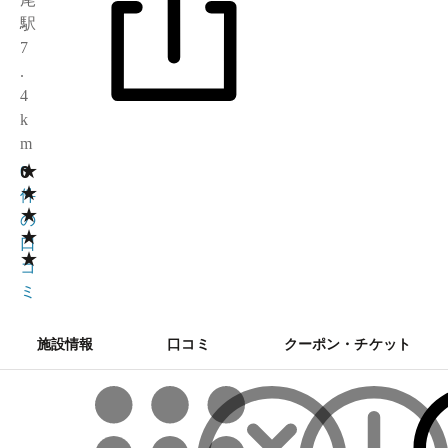
駅
7
.
4
k
m
★
0
0
★
件
★
の
★
口
★
コ
ミ
施設情報
口コミ
クーポン・チケット