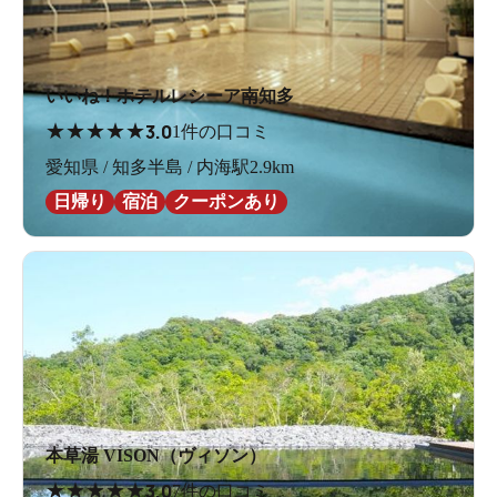
いいね！ホテルレシーア南知多
★
★
★
★
★
3.0
1件の口コミ
愛知県 / 知多半島 / 内海駅2.9km
日帰り
宿泊
クーポンあり
本草湯 VISON（ヴィソン）
★
★
★
★
★
3.0
7件の口コミ