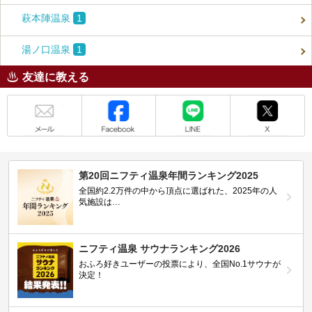
萩本陣温泉
1
湯ノ口温泉
1
友達に教える
メール
Facebook
LINE
X
第20回ニフティ温泉年間ランキング2025
全国約2.2万件の中から頂点に選ばれた、2025年の人
気施設は…
ニフティ温泉 サウナランキング2026
おふろ好きユーザーの投票により、全国No.1サウナが
決定！