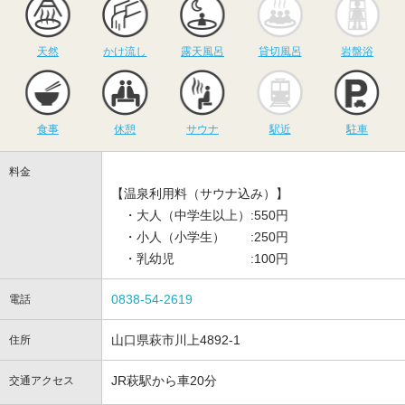
天然
かけ流し
露天風呂
貸切風呂
岩盤浴
食事
休憩
サウナ
駅近
駐
食事
休憩
サウナ
駅近
駐車
料金
【温泉利用料（サウナ込み）】
・大人（中学生以上）:550円
・小人（小学生） :250円
・乳幼児 :100円
0838-54-2619
電話
山口県萩市川上4892-1
住所
JR萩駅から車20分
交通アクセス