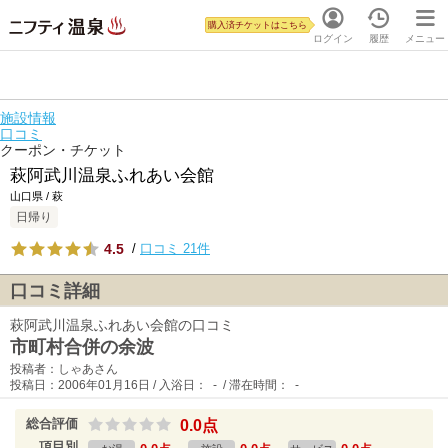
購入済チケットはこちら
ログイン
履歴
メニュー
施設情報
口コミ
クーポン・チケット
萩阿武川温泉ふれあい会館
山口県 / 萩
日帰り
4.5
/
口コミ 21件
口コミ詳細
萩阿武川温泉ふれあい会館の口コミ
市町村合併の余波
投稿者：しゃあさん
投稿日：2006年01月16日 / 入浴日： - / 滞在時間： -
総合評価
0.0点
項目別