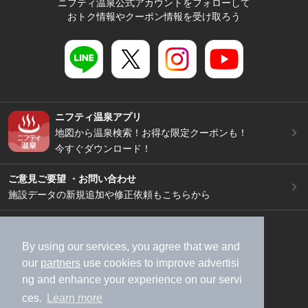
ニフティ温泉公式アカウントをフォローして
おトク情報やクーポン情報を受け取ろう
ニフティ温泉アプリ
地図から温泉検索！お得な限定クーポンも！
今すぐダウンロード！
ご意見ご要望 ・お問い合わせ
施設データの新規追加や修正依頼もこちらから
スマートフォン
/
PC
加盟店募集（資料請求）
広告出稿のご案内
By using our services, you agree that we and
our
partners
use cookies to improve advertisi
利用規約
ライフスタイルMEMBERS+規約
ng and enhance your experience on our servi
特定商取引法に基づく表記
ヘルプ
採用情報
ces.
Learn more
運営会社
個人情報保護ポリシー