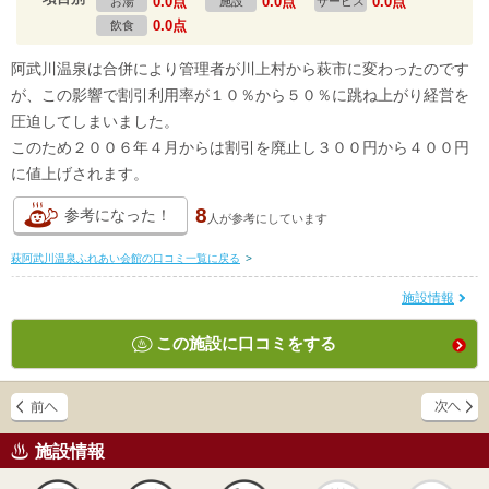
0.0点
0.0点
0.0点
お湯
施設
サービス
0.0点
飲食
阿武川温泉は合併により管理者が川上村から萩市に変わったのです
が、この影響で割引利用率が１０％から５０％に跳ね上がり経営を
圧迫してしまいました。
このため２００６年４月からは割引を廃止し３００円から４００円
に値上げされます。
8
参考になった！
人が
参考にしています
萩阿武川温泉ふれあい会館の口コミ一覧に戻る
>
施設情報
この施設に口コミをする
施設情報
天然
かけ流し
露天風呂
貸切風呂
岩