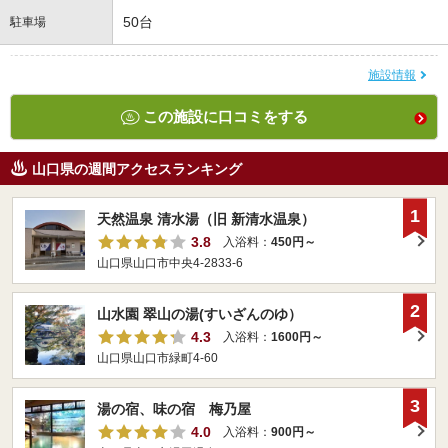
50台
駐車場
施設情報
この施設に口コミをする
山口県の週間アクセスランキング
1
天然温泉 清水湯（旧 新清水温泉）
3.8
入浴料：
450円～
山口県山口市中央4-2833-6
2
山水園 翠山の湯(すいざんのゆ）
4.3
入浴料：
1600円～
山口県山口市緑町4-60
3
湯の宿、味の宿 梅乃屋
4.0
入浴料：
900円～