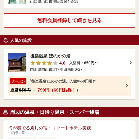
山口県山口市湯田温泉4-3-19
無料会員登録して続きを見る
人気の施設
後楽温泉 ほのかの湯
4.0
入浴料：
850円
〜
岡山県岡山市北区奥田南町6-27
『後楽温泉 ほのかの湯』入館料60円引き
クーポン
通常
850円
→
790円（60円お得！）
周辺の温泉・日帰り温泉・スーパー銭湯
海が奏でる癒しの宿・リゾートホテル美萩
山口県 / 萩