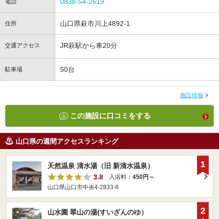
0838-54-2619
電話
山口県萩市川上4892-1
住所
JR萩駅から車20分
交通アクセス
50台
駐車場
施設情報
この施設に口コミをする
山口県の週間アクセスランキング
1
天然温泉 清水湯（旧 新清水温泉）
3.8
入浴料：
450円～
山口県山口市中央4-2833-6
2
山水園 翠山の湯(すいざんのゆ）