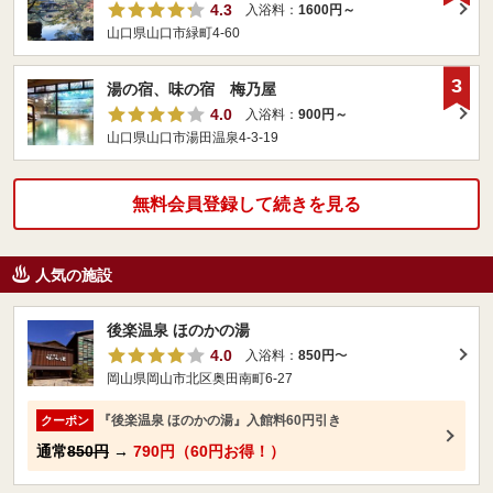
4.3
入浴料：
1600円～
山口県山口市緑町4-60
3
湯の宿、味の宿 梅乃屋
4.0
入浴料：
900円～
山口県山口市湯田温泉4-3-19
無料会員登録して続きを見る
人気の施設
後楽温泉 ほのかの湯
4.0
入浴料：
850円
〜
岡山県岡山市北区奥田南町6-27
『後楽温泉 ほのかの湯』入館料60円引き
クーポン
通常
850円
→
790円（60円お得！）