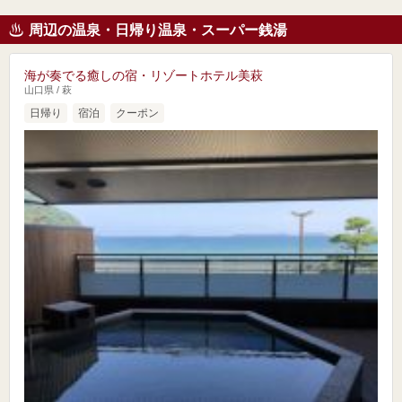
周辺の温泉・日帰り温泉・スーパー銭湯
海が奏でる癒しの宿・リゾートホテル美萩
山口県 / 萩
日帰り
宿泊
クーポン