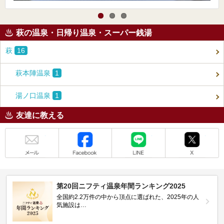
萩の温泉・日帰り温泉・スーパー銭湯
萩
16
萩本陣温泉
1
湯ノ口温泉
1
友達に教える
メール
Facebook
LINE
X
第20回ニフティ温泉年間ランキング2025
全国約2.2万件の中から頂点に選ばれた、2025年の人
気施設は…