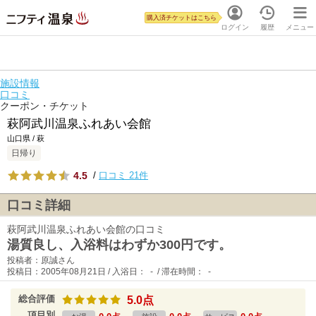
購入済チケットはこちら
ログイン
履歴
メニュー
施設情報
口コミ
クーポン・チケット
萩阿武川温泉ふれあい会館
山口県 / 萩
日帰り
4.5
/
口コミ 21件
口コミ詳細
萩阿武川温泉ふれあい会館の口コミ
湯質良し、入浴料はわずか300円です。
投稿者：原誠さん
投稿日：2005年08月21日 / 入浴日： - / 滞在時間： -
総合評価
5.0点
項目別