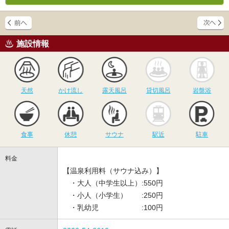
施設情報
天然
かけ流し
露天風呂
貸切風呂
岩
天然
かけ流し
露天風呂
貸切風呂
岩盤浴
食事
休憩
サウナ
駅近
駐
食事
休憩
サウナ
駅近
駐車
料金
【温泉利用料（サウナ込み）】
・大人（中学生以上）:550円
・小人（小学生） :250円
・乳幼児 :100円