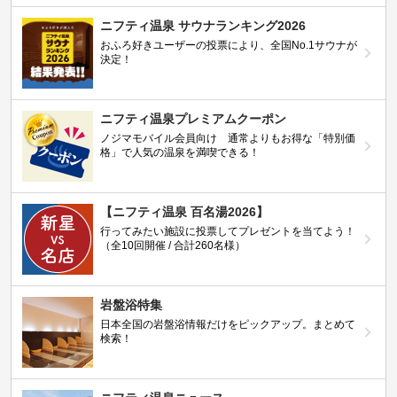
ニフティ温泉 サウナランキング2026
おふろ好きユーザーの投票により、全国No.1サウナが
決定！
ニフティ温泉プレミアムクーポン
ノジマモバイル会員向け 通常よりもお得な「特別価
格」で人気の温泉を満喫できる！
【ニフティ温泉 百名湯2026】
行ってみたい施設に投票してプレゼントを当てよう！
（全10回開催 / 合計260名様）
岩盤浴特集
日本全国の岩盤浴情報だけをピックアップ。まとめて
検索！