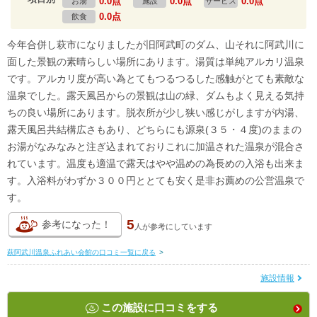
0.0点
0.0点
0.0点
お湯
施設
サービス
0.0点
飲食
今年合併し萩市になりましたが旧阿武町のダム、山それに阿武川に
面した景観の素晴らしい場所にあります。湯質は単純アルカリ温泉
です。アルカリ度が高い為とてもつるつるした感触がとても素敵な
温泉でした。露天風呂からの景観は山の緑、ダムもよく見える気持
ちの良い場所にあります。脱衣所が少し狭い感じがしますが内湯、
露天風呂共結構広さもあり、どちらにも源泉(３５・４度)のままの
お湯がなみなみと注ぎ込まれておりこれに加温された温泉が混合さ
れています。温度も適温で露天はやや温めの為長めの入浴も出来ま
す。入浴料がわずか３００円ととても安く是非お薦めの公営温泉で
す。
5
参考になった！
人が
参考にしています
萩阿武川温泉ふれあい会館の口コミ一覧に戻る
>
施設情報
この施設に口コミをする