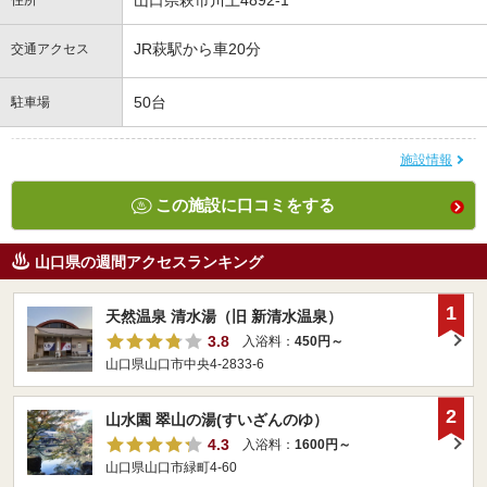
山口県萩市川上4892-1
住所
JR萩駅から車20分
交通アクセス
50台
駐車場
施設情報
この施設に口コミをする
山口県の週間アクセスランキング
1
天然温泉 清水湯（旧 新清水温泉）
3.8
入浴料：
450円～
山口県山口市中央4-2833-6
2
山水園 翠山の湯(すいざんのゆ）
4.3
入浴料：
1600円～
山口県山口市緑町4-60