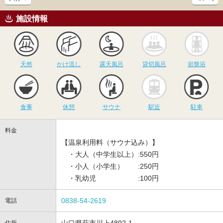
施設情報
天然
かけ流し
露天風呂
貸切風呂
岩
天然
かけ流し
露天風呂
貸切風呂
岩盤浴
食事
休憩
サウナ
駅近
駐
食事
休憩
サウナ
駅近
駐車
料金
【温泉利用料（サウナ込み）】
・大人（中学生以上）:550円
・小人（小学生） :250円
・乳幼児 :100円
0838-54-2619
電話