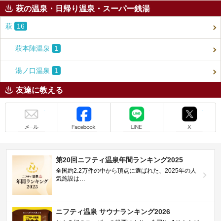
萩の温泉・日帰り温泉・スーパー銭湯
萩
16
萩本陣温泉
1
湯ノ口温泉
1
友達に教える
メール
Facebook
LINE
X
第20回ニフティ温泉年間ランキング2025
全国約2.2万件の中から頂点に選ばれた、2025年の人
気施設は…
ニフティ温泉 サウナランキング2026