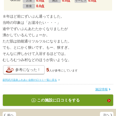
0.0点
0.0点
0.0点
お湯
施設
サービス
0.0点
飲食
８年ほど前にずいぶん通ってました。
当時の印象は「お湯冷たい・・・」
途中でずいぶんあたたかくなりましたが
沸かしているんでしょーか。
ただ肌は効能通りツルツルになりました。
でも、とにかく狭いです。もー、狭すぎ。
そんなに押しかけて入浴するほどでは。
むしろむつみ村などのほうが良いような。
5
参考になった！
人が
参考にしています
萩阿武川温泉ふれあい会館の口コミ一覧に戻る
>
施設情報
この施設に口コミをする