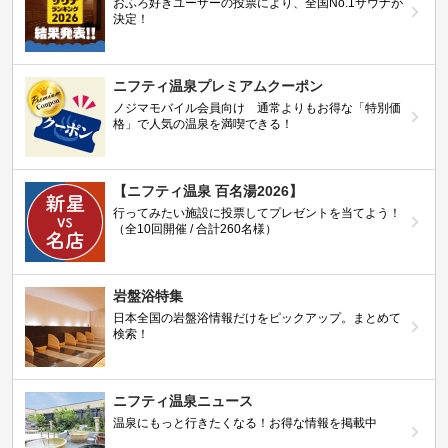
おふろ好きユーザーの投票により、全国No.1サウナが
決定！
ニフティ温泉プレミアムクーポン
ノジマモバイル会員向け 通常よりもお得な「特別価
格」で人気の温泉を満喫できる！
【ニフティ温泉 百名湯2026】
行ってみたい施設に投票してプレゼントを当てよう！
（全10回開催 / 合計260名様）
岩盤浴特集
日本全国の岩盤浴情報だけをピックアップ。まとめて
検索！
ニフティ温泉ニュース
温泉にもっと行きたくなる！お得な情報を掲載中