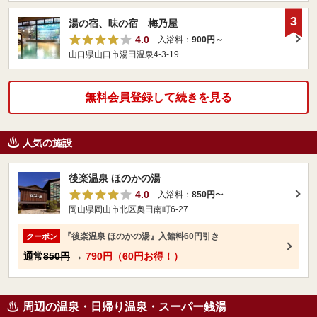
3
湯の宿、味の宿 梅乃屋
4.0
入浴料：
900円～
山口県山口市湯田温泉4-3-19
無料会員登録して続きを見る
人気の施設
後楽温泉 ほのかの湯
4.0
入浴料：
850円
〜
岡山県岡山市北区奥田南町6-27
『後楽温泉 ほのかの湯』入館料60円引き
クーポン
通常
850円
→
790円（60円お得！）
周辺の温泉・日帰り温泉・スーパー銭湯