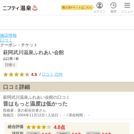
購入済チケットはこちら
ログイン
履歴
メニュー
施設情報
口コミ
クーポン・チケット
萩阿武川温泉ふれあい会館
山口県 / 萩
日帰り
4.5
/
口コミ 21件
口コミ詳細
萩阿武川温泉ふれあい会館の口コミ
昔はもっと温度は低かった
投稿者：昔の萩在住者さん
投稿日：2004年11月12日 / 入浴日： - / 滞在時間： -
総合評価
4.0点
項目別