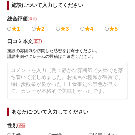
施設について入力してください
総合評価
必須
★1
★2
★3
★4
★5
口コミ本文
必須
施設の雰囲気や訪問した感想をお寄せください。
誹謗中傷やクレームの投稿はご遠慮ください。
あなたについて入力してください
性別
必須