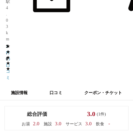
駅
4
.
0
3
k
m
★
3
1
★
.
件
★
0
の
★
口
★
コ
ミ
施設情報
口コミ
クーポン・チケット
3.0
総合評価
(1件)
2.0
3.0
3.0
-
お湯
施設
サービス
飲食