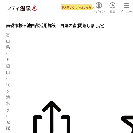
購入済チケットはこちら
ログイン
履歴
メニュー
南砺市桜ヶ池自然活用施設 自遊の森(閉館しました)
富
山
県
/
五
箇
山
/
桜
ヶ
池
温
泉
/
城
端