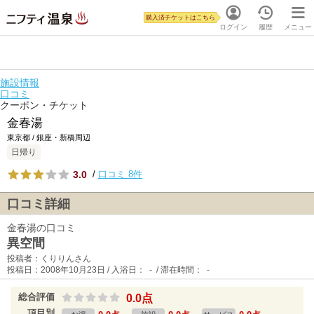
購入済チケットはこちら
ログイン
履歴
メニュー
施設情報
口コミ
クーポン・チケット
金春湯
東京都 / 銀座・新橋周辺
日帰り
3.0
/
口コミ 8件
口コミ詳細
金春湯の口コミ
異空間
投稿者：くりりんさん
投稿日：2008年10月23日 / 入浴日： - / 滞在時間： -
総合評価
0.0点
項目別