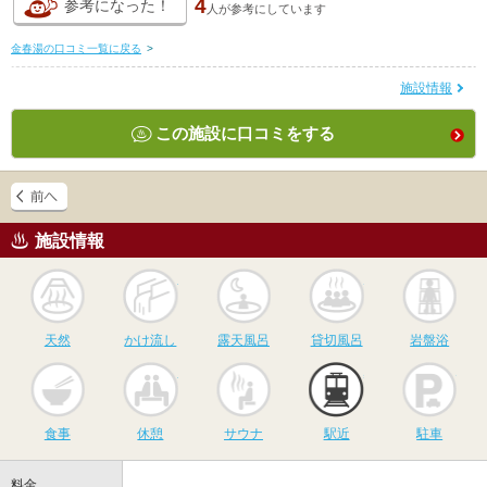
4
参考になった！
人が
参考にしています
金春湯の口コミ一覧に戻る
>
施設情報
この施設に口コミをする
施設情報
天然
かけ流し
露天風呂
貸切風呂
岩
天然
かけ流し
露天風呂
貸切風呂
岩盤浴
食事
休憩
サウナ
駅近
駐
食事
休憩
サウナ
駅近
駐車
料金