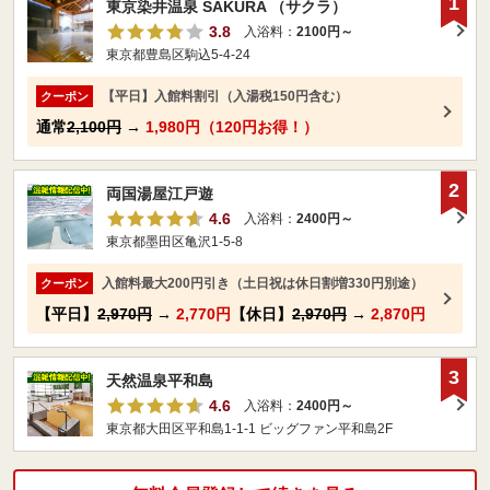
1
東京染井温泉 SAKURA （サクラ）
3.8
入浴料：
2100円～
東京都豊島区駒込5-4-24
【平日】入館料割引（入湯税150円含む）
クーポン
通常
2,100円
→
1,980円（120円お得！）
2
両国湯屋江戸遊
4.6
入浴料：
2400円～
東京都墨田区亀沢1-5-8
入館料最大200円引き（土日祝は休日割増330円別途）
クーポン
【平日】
2,970円
→
2,770円
【休日】
2,970円
→
2,870円
3
天然温泉平和島
4.6
入浴料：
2400円～
東京都大田区平和島1-1-1 ビッグファン平和島2F