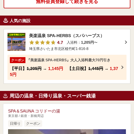
無料会員登録して続きを見る
人気の施設
美楽温泉 SPA-HERBS（スパハーブス）
4.7
入浴料：
1,205円
〜
埼玉県さいたま市北区植竹町1-816-8
『美楽温泉 SPA-HERBS』大人入浴料最大70円引き
クーポン
【平日】
1,205円
→
1,145円
【土日祝】
1,445円
→
1,37
5円
周辺の温泉・日帰り温泉・スーパー銭湯
SPA＆SAUNA コリドーの湯
東京都 / 銀座・新橋周辺
日帰り
クーポン