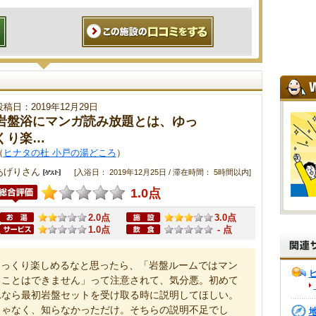
投稿日：2019年12月29日
岩盤浴にマンガ読み放題とは、ゆっ
くり楽…
（
ヒナタの杜 小戸の湯どころ
）
あげりさん
[入浴日： 2019年12月25日 / 滞在時間： 5時間以内]
1.0点
2.0点
3.0点
1.0点
- 点
ゆっくり楽しめるなと思ったら、「岩盤ルームではマン
ることはできません」って注意されて、気分悪。初めて
れなら最初岩盤セットを受け取る時に説明してほしい。
じゃなく、知らなかっただけ。そちらの説明不足でし