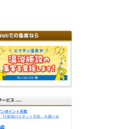
ピンポイント天気
「行楽地のスポット天気」を調べる
地図