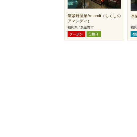
筑紫野温泉Amandi（ちくしの
照
アマンディ）
福岡県 / 筑紫野市
福岡
クーポン
日帰り
宿