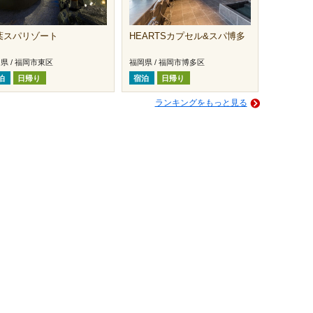
葉スパリゾート
HEARTSカプセル&スパ博多
県 / 福岡市東区
福岡県 / 福岡市博多区
泊
日帰り
宿泊
日帰り
ランキングをもっと見る