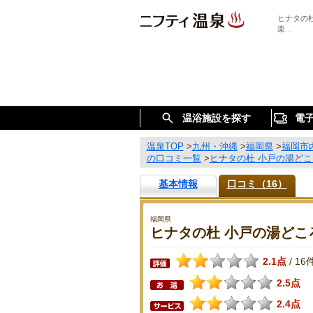
ヒナタの
楽…
温浴施設を探す
電
温泉TOP
>
九州・沖縄
>
福岡県
>
福岡市
の口コミ一覧
>
ヒナタの杜 小戸の湯ど
基本情報
口コミ（16）
福岡県
ヒナタの杜 小戸の湯どこ
2.1点
16
/
2.5点
2.4点