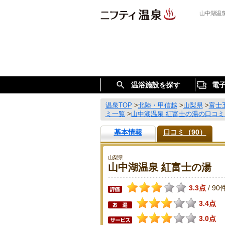
山中湖温
温浴施設を探す
電
温泉TOP
>
北陸・甲信越
>
山梨県
>
富士
ミ一覧
>
山中湖温泉 紅富士の湯の口コミ
基本情報
口コミ（90）
山梨県
山中湖温泉 紅富士の湯
3.3点
90
/
3.4点
3.0点