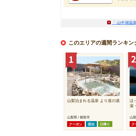
「 山中湖温
このエリアの週間ランキン
山梨泊まれる温泉 より道の湯
ほ
湯
山梨県 / 都留市
山梨
クーポン
宿泊
日帰り
ク