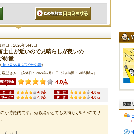
投稿日：2026年5月5日
富士山が近いので見晴らしが良いの
が特徴…
（
山中湖温泉 紅富士の湯
）
朝霧型さん
[入浴日： 2024年7月19日 / 滞在時間： 2時間以内]
4.0点
4.0点
4.0点
4.0点
4.0点
いのが特徴的です。ぬる湯がとても気持ちがいいのでサ
す。
にしています