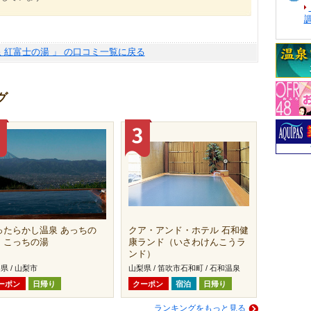
泉 紅富士の湯 」 の口コミ一覧に戻る
グ
ったらかし温泉 あっちの
クア・アンド・ホテル 石和健
・こっちの湯
康ランド（いさわけんこうラ
ンド）
県 / 山梨市
山梨県 / 笛吹市石和町 / 石和温泉
ーポン
日帰り
クーポン
宿泊
日帰り
ランキングをもっと見る