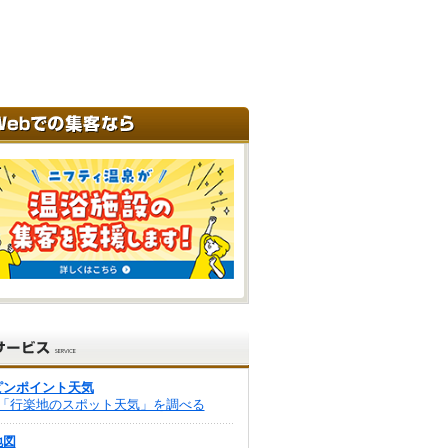
ピンポイント天気
「行楽地のスポット天気」を調べる
地図